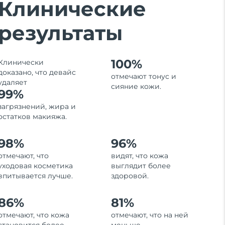
Клинические
результаты
100%
Клинически
доказано, что девайс
отмечают тонус и
удаляет
сияние кожи.
99%
загрязнений, жира и
остатков макияжа.
98%
96%
отмечают, что
видят, что кожа
уходовая косметика
выглядит более
впитывается лучше.
здоровой.
86%
81%
отмечают, что кожа
отмечают, что на ней