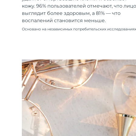
Уход KIWI™
All acne treatment devices
All revitalizing eye massagers
Serum
кожу. 96% пользователей отмечают, что лиц
issa™ Teeth Whitening Gel
Advanced pore care essentials
For healthy hair
выглядит более здоровым, а 81% — что
18% PAP
воспалений становится меньше.
Косметика
Для мужчин
Основано на независимых потребительских исследования
Купить
FOREO APP
ПОДРОБНЕЕ