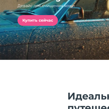
Девайс для очищения кожи
issa™ Teeth Whitening Set
Купить сейчас
FAQ™ Dual LED Panel
ПОДАРКИ И НАБОРЫ
Специальные
предложения
БЕСТСЕЛЛЕРЫ
Идеальн
путеше