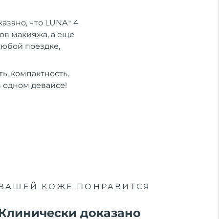
казано, что LUNA
4
TM
ов макияжа, а еще
любой поездке,
ь, компактность,
в одном девайсе!
ВАШЕЙ КОЖЕ ПОНРАВИТСЯ
Клинически доказано