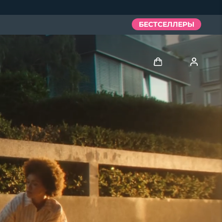
БЕСТСЕЛЛЕРЫ
Войти
Профиль пользователя
Мои приборы
Мои заказы
Мои адреса
Мои подписки