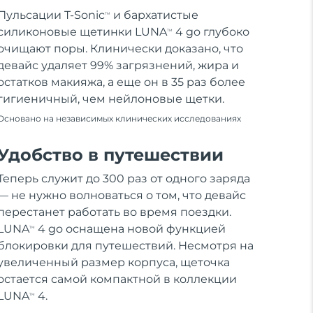
Пульсации T-Sonic
и бархатистые
TM
силиконовые щетинки LUNA
4 go глубоко
TM
очищают поры. Клинически доказано, что
девайс удаляет 99% загрязнений, жира и
остатков макияжа, а еще он в 35 раз более
гигиеничный, чем нейлоновые щетки.
Основано на независимых клинических исследованиях
Удобство в путешествии
Теперь служит до 300 раз от одного заряда
— не нужно волноваться о том, что девайс
перестанет работать во время поездки.
LUNA
4 go оснащена новой функцией
TM
блокировки для путешествий. Несмотря на
увеличенный размер корпуса, щеточка
остается самой компактной в коллекции
LUNA
4.
TM