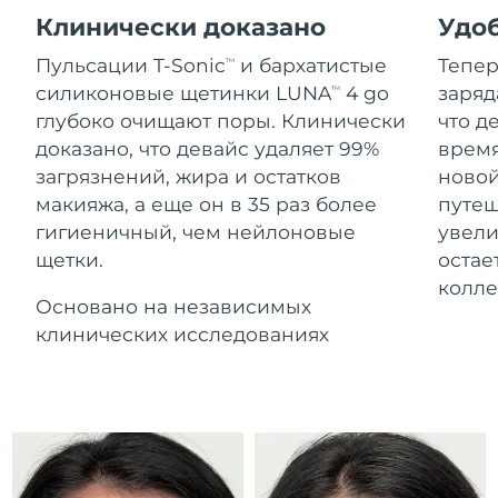
Advanced pore care essentials
For healthy hair
Ожидаемая дата доставки
18% PAP
Клинически доказано
Удоб
Гибралтар
Косметика
Для мужчин
8/14/26
Пульсации T-Sonic
и бархатистые
Тепер
TM
Ожидаемая дата доставки
Греция
силиконовые щетинки LUNA
4 go
заряд
TM
8/10/26
глубоко очищают поры. Клинически
что д
доказано, что девайс удаляет 99%
время
Ожидаемая дата доставки
Гонконг (САР)
8/11/26
Купить
загрязнений, жира и остатков
новой
макияжа, а еще он в 35 раз более
путеш
Ожидаемая дата доставки
Венгрия
гигиеничный, чем нейлоновые
увели
8/10/26
щетки.
остае
FOREO APP
Ожидаемая дата доставки
колл
Исландия
8/11/26
Основано на независимых
ПОДРОБНЕЕ
клинических исследованиях
Ожидаемая дата доставки
Индонезия
8/8/26
Ожидаемая дата доставки
Ирландия
8/10/26
Ожидаемая дата доставки
о-в Мэн