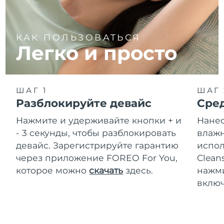
КАК ПОЛЬЗОВАТЬСЯ
Легко и просто
ШАГ 1
ШАГ 
Разблокируйте девайс
Сре
Нажмите и удерживайте кнопки + и
Нанес
- 3 секунды, чтобы разблокировать
влажн
девайс. Зарегистрируйте гарантию
испол
через приложение FOREO For You,
Clean
которое можно
скачать
здесь.
нажми
включ