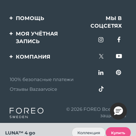
ПОМОЩЬ
МЫ В
СОЦСЕТЯХ
Свяжитесь с нами
МОЯ УЧЁТНАЯ
ЗАПИСЬ
Заказ и доставка
Регистрация продукта
Гарантия и возврат
КОМПАНИЯ
Поддержка
Вопросы и ответы
О FOREO
Информация о
100% безопасные платежи
Партнерская
батарее
программа
Отзывы Bazaarvoice
Партнерские новости
© 2026 FOREO Все права
MYSA
защищены
Партнеры по
розничной торговле
LUNA™ 4 go
Коллекция
Купить