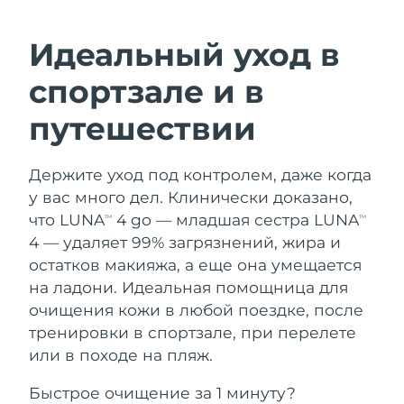
ШВЕДСКИЙ УХОД ЗА КОЖЕЙ
Идеальный уход в
Ожидаемая дата доставки
Австралия
спортзале и в
8/13/26
Очищение кожи
Лифтинг
путешествии
Ожидаемая дата доставки
Австрия
LUNA™ 4 набор
BEAR™ 2 набор
8/10/26
Anti-aging massage
Microcurrent toning
Держите уход под контролем, даже когда
Ожидаемая дата доставки
Бахрейн
у вас много дел. Клинически доказано,
8/11/26
Увлажнение
Забота о полости рта
что LUNA
4 go — младшая сестра LUNA
TM
TM
LUNA™ 4 Plus
BEAR™ 2 go
Ожидаемая дата доставки
4 — удаляет 99% загрязнений, жира и
Бельгия
UFO™ 3 набор
issa™ 4
8/10/26
Massage, LED heating
Microcurrent toning on-the-go
остатков макияжа, а еще она умещается
FAQ™ АНТИВОЗРАСТНОЙ УХОД
Deep facial hydration
Hybrid silicone sonic toothbrush
на ладони. Идеальная помощница для
Ожидаемая дата доставки
Бермудские о-ва
8/16/26
очищения кожи в любой поездке, после
NEW
LUNA™ 4 Men
BEAR™ 2 eyes & lips
UFO™ 3 LED
тренировки в спортзале, при перелете
issa™ 4 plus
For men, anti-aging massage
Microcurrent line smoothing device
Босния и
Ожидаемая дата доставки
или в походе на пляж.
Near-infrared and red light therapy
Smart hybrid silicone sonic toothbrush
Герцеговина
8/13/26
device
Омоложение
LED-процедуры
Быстрое очищение за 1 минуту?