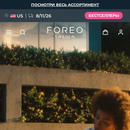
Перейти
ПОСМОТРИ ВЕСЬ АССОРТИМЕНТ
к
основному
содержанию
US
8/11/26
БЕСТСЕЛЛЕРЫ
НОВИНКА
Войти
Язык
BREAKING NEWS
Профиль пользователя
English
Deutsch
Español
Мои приборы
FAQ™ Pure Beauty-Tech Elixir
Français
Italiano
Português
Мои заказы
Polski
Svenska
Русский
Türkçe
简体中文
繁體中文
Мои адреса
issa™ Teeth Whitening Set
Мои подписки