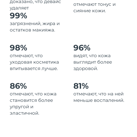
доказано, что девайс
отмечают тонус и
Ожидаемая дата доставки
Ливан
удаляет
сияние кожи.
8/11/26
99%
загрязнений, жира и
Ожидаемая дата доставки
Литва
8/10/26
остатков макияжа.
Ожидаемая дата доставки
Люксембург
98%
96%
8/10/26
отмечают, что
видят, что кожа
Ожидаемая дата доставки
уходовая косметика
выглядит более
Макао (САР)
8/12/26
впитывается лучше.
здоровой.
Ожидаемая дата доставки
Малайзия
86%
81%
8/13/26
отмечают, что кожа
отмечают, что на ней
Ожидаемая дата доставки
Мальта
становится более
меньше воспалений.
8/10/26
упругой и
эластичной.
Ожидаемая дата доставки
Мексика
8/14/26
Ожидаемая дата доставки
Монако