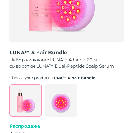
Ожидаемая дата доставки
Пуэрто-Рико
8/13/26
Ожидаемая дата доставки
Катар
8/12/26
Ожидаемая дата доставки
Реюньон
8/16/26
LUNA™ 4 hair Bundle
Набор включает: LUNA™ 4 hair и 60 мл
Ожидаемая дата доставки
Румыния
8/11/26
сыворотки LUNA™ Dual-Peptide Scalp Serum
Ожидаемая дата доставки
Choose your product:
LUNA™ 4 hair Bundle
Россия
8/19/26
Ожидаемая дата доставки
Саудовская Аравия
8/12/26
Ожидаемая дата доставки
Сингапур
8/13/26
Распродажа
Ожидаемая дата доставки