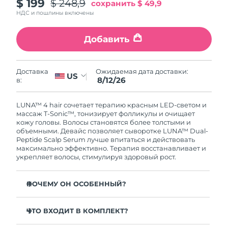
Словакия
$ 199
$ 248,9
сохранить
$ 49,9
8/11/26
НДС и пошлины включены
Ожидаемая дата доставки
Словения
8/11/26
Добавить
Южно-Африканская
Ожидаемая дата доставки
Республика
8/19/26
Ожидаемая дата доставки:
Доставка
US
8/12/26
в:
Ожидаемая дата доставки
Республика Корея
8/13/26
LUNA™ 4 hair сочетает терапию красным LED-светом и
массаж T-Sonic™, тонизирует фолликулы и очищает
Ожидаемая дата доставки
кожу головы. Волосы становятся более толстыми и
Испания
8/11/26
объемными. Девайс позволяет сыворотке LUNA™ Dual-
Peptide Scalp Serum лучше впитаться и действовать
максимально эффективно. Терапия восстанавливает и
Ожидаемая дата доставки
Швеция
укрепляет волосы, стимулируя здоровый рост.
8/11/26
Ожидаемая дата доставки
ПОЧЕМУ ОН ОСОБЕННЫЙ?
Швейцария
8/11/26
Уменьшает выпадение волос до 41% — клинически
доказано.
ЧТО ВХОДИТ В КОМПЛЕКТ?
Ожидаемая дата доставки
Тайвань
8/16/26
Повышает рост и густоту волос до 36% — клинически