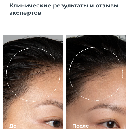
8/13/26
Клинические результаты и отзывы
экспертов
Ожидаемая дата доставки
Израиль
8/15/26
Ожидаемая дата доставки
Италия
8/11/26
Ожидаемая дата доставки
Япония
8/14/26
Ожидаемая дата доставки
Джерси
8/16/26
Ожидаемая дата доставки
Казахстан
8/13/26
Ожидаемая дата доставки
Кувейт
8/11/26
Ожидаемая дата доставки
Латвия
8/11/26
До
После