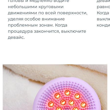
головы и медленно водите
девай
небольшими круговыми
равно
движениями по всей поверхности,
Когда
уделяя особое внимание
выклю
проблемным зонам. Когда
конд
процедура закончится, выключите
девайс.