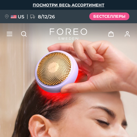
Перейти
ПОСМОТРИ ВЕСЬ АССОРТИМЕНТ
к
основному
содержанию
US
8/12/26
БЕСТСЕЛЛЕРЫ
НОВИНКА
Войти
Язык
BREAKING NEWS
Профиль пользователя
English
Deutsch
Español
Мои приборы
FAQ™ Pure Beauty-Tech Elixir
Français
Italiano
Português
Мои заказы
Polski
Svenska
Русский
Türkçe
简体中文
繁體中文
Мои адреса
issa™ Teeth Whitening Set
Мои подписки