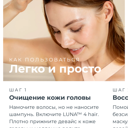
КАК ПОЛЬЗОВАТЬСЯ
Легко и просто
ШАГ 1
ШАГ 
Очищение кожи головы
Восс
Намочите волосы, но не наносите
Помой
шампунь. Включите LUNA™ 4 hair.
безс
Плотно прижмите девайс к коже
маску