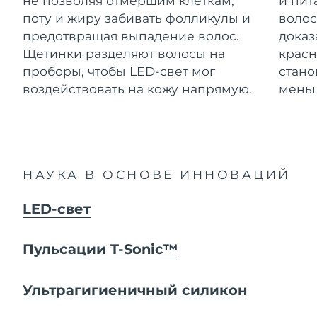
не позволяя отмершим клеткам,
и пит
Advanced pore care essentials
For healthy hair
Ожидаемая дата доставки
18% PAP
Гибралтар
поту и жиру забивать фолликулы и
волос
Косметика
Для мужчин
8/15/26
предотвращая выпадение волос.
доказ
Ожидаемая дата доставки
Щетинки разделяют волосы на
красн
Греция
8/11/26
проборы, чтобы LED-свет мог
стано
воздействовать на кожу напрямую.
меньш
Ожидаемая дата доставки
Гонконг (САР)
8/12/26
Купить
Ожидаемая дата доставки
Венгрия
8/11/26
FOREO APP
НАУКА В ОСНОВЕ ИННОВАЦИЙ
Ожидаемая дата доставки
Исландия
8/12/26
ПОДРОБНЕЕ
LED-свет
Ожидаемая дата доставки
Индонезия
8/9/26
Пульсации T-Sonic™
Ожидаемая дата доставки
Ирландия
8/11/26
Ультрагигиеничный силикон
Ожидаемая дата доставки
о-в Мэн