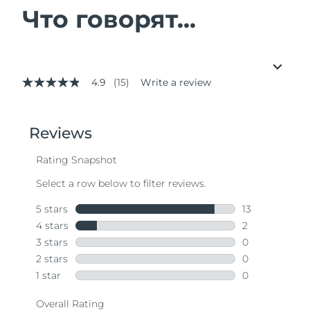
Что говорят...
4.9
(15)
Write a review
4.9
out
of
5
stars,
average
rating
value.
Read
15
Reviews.
Same
page
link.