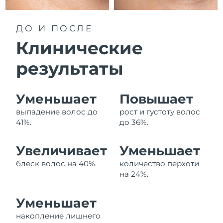
Ожидаемая дата доставки
Ливан
8/12/26
ДО И ПОСЛЕ
Ожидаемая дата доставки
Клинические
Литва
8/11/26
результаты
Ожидаемая дата доставки
Люксембург
8/11/26
Уменьшает
Повышает
Ожидаемая дата доставки
Макао (САР)
8/13/26
выпадение волос до
рост и густоту волос
41%.
до 36%.
Ожидаемая дата доставки
Малайзия
8/14/26
Увеличивает
Уменьшает
Ожидаемая дата доставки
Мальта
блеск волос на 40%.
количество перхоти
8/11/26
на 24%.
Ожидаемая дата доставки
Мексика
8/15/26
Уменьшает
накопление лишнего
Ожидаемая дата доставки
Монако