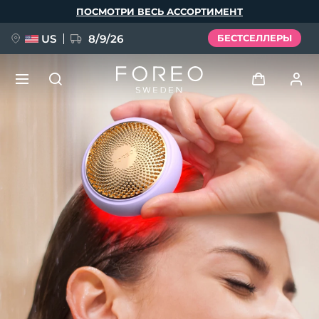
Перейти
ПОСМОТРИ ВЕСЬ АССОРТИМЕНТ
к
основному
содержанию
US
8/9/26
БЕСТСЕЛЛЕРЫ
НОВИНКА
Войти
Язык
BREAKING NEWS
Профиль пользователя
English
Deutsch
Español
Мои приборы
FAQ™ Pure Beauty-Tech Elixir
Français
Italiano
Português
Мои заказы
Polski
Svenska
Русский
Türkçe
简体中文
繁體中文
Мои адреса
issa™ Teeth Whitening Set
Мои подписки