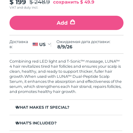
Словакия
$ 199
$ 248.9
сохранить
$ 49.9
8/8/26
VAT and duty incl.
Ожидаемая дата доставки
Словения
8/8/26
Add
Южно-Африканская
Ожидаемая дата доставки
Республика
8/16/26
Ожидаемая дата доставки:
Доставка
US
8/9/26
в:
Ожидаемая дата доставки
Республика Корея
8/10/26
Combining red LED light and T-Sonic™ massage, LUNA™
4 hair revitalizes tired hair follicles and ensures your scalp is
Ожидаемая дата доставки
clean, healthy, and ready to support thicker, fuller hair
Испания
8/8/26
growth.
When used with LUNA™ Dual-Peptide Scalp
Serum, it enhances the absorption and effectiveness of the
serum, which strengthens each hair strand, repairs follicles,
Ожидаемая дата доставки
Швеция
and promotes healthy hair growth.
8/8/26
Ожидаемая дата доставки
WHAT MAKES IT SPECIAL?
Швейцария
8/8/26
Clinically proven to reduce hair loss by up to 41%.
WHAT’S INCLUDED?
Ожидаемая дата доставки
Clinically proven to increase hair growth & thickness by
Тайвань
8/13/26
up to 36%.