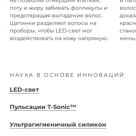
не позволяя отмершим клеткам,
и пит
Advanced pore care essentials
For healthy hair
Ожидаемая дата доставки
18% PAP
Гибралтар
поту и жиру забивать фолликулы и
волос
Косметика
Для мужчин
8/12/26
предотвращая выпадение волос.
доказ
Ожидаемая дата доставки
Щетинки разделяют волосы на
красн
Греция
8/8/26
проборы, чтобы LED-свет мог
стано
воздействовать на кожу напрямую.
меньш
Ожидаемая дата доставки
Гонконг (САР)
8/9/26
Купить
Ожидаемая дата доставки
Венгрия
8/8/26
FOREO APP
НАУКА В ОСНОВЕ ИННОВАЦИЙ
Ожидаемая дата доставки
Исландия
8/9/26
ПОДРОБНЕЕ
LED-свет
Ожидаемая дата доставки
Индонезия
8/6/26
Пульсации T-Sonic™
Ожидаемая дата доставки
Ирландия
8/8/26
Ультрагигиеничный силикон
Ожидаемая дата доставки
о-в Мэн