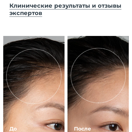
8/10/26
Клинические результаты и отзывы
экспертов
Ожидаемая дата доставки
Израиль
8/12/26
Ожидаемая дата доставки
Италия
8/8/26
Ожидаемая дата доставки
Япония
8/11/26
Ожидаемая дата доставки
Джерси
8/13/26
Ожидаемая дата доставки
Казахстан
8/10/26
Ожидаемая дата доставки
Кувейт
8/8/26
Ожидаемая дата доставки
Латвия
8/8/26
До
После