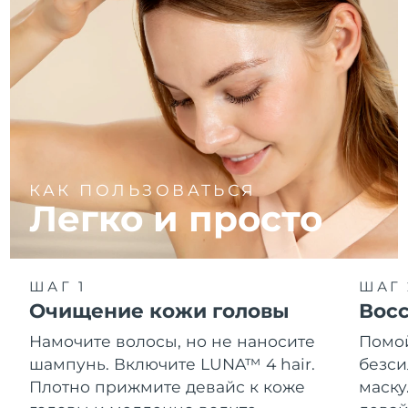
КАК ПОЛЬЗОВАТЬСЯ
Легко и просто
ШАГ 1
ШАГ 
Очищение кожи головы
Восс
Намочите волосы, но не наносите
Помой
шампунь. Включите LUNA™ 4 hair.
безс
Плотно прижмите девайс к коже
маску