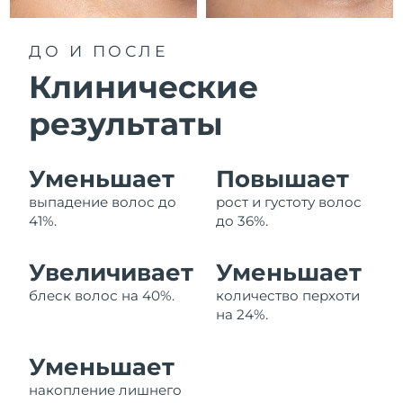
Ожидаемая дата доставки
Ливан
8/9/26
ДО И ПОСЛЕ
Ожидаемая дата доставки
Клинические
Литва
8/8/26
результаты
Ожидаемая дата доставки
Люксембург
8/8/26
Уменьшает
Повышает
Ожидаемая дата доставки
Макао (САР)
8/10/26
выпадение волос до
рост и густоту волос
41%.
до 36%.
Ожидаемая дата доставки
Малайзия
8/11/26
Увеличивает
Уменьшает
Ожидаемая дата доставки
Мальта
блеск волос на 40%.
количество перхоти
8/8/26
на 24%.
Ожидаемая дата доставки
Мексика
8/12/26
Уменьшает
накопление лишнего
Ожидаемая дата доставки
Монако