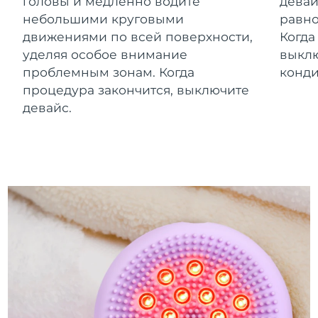
головы и медленно водите
девай
небольшими круговыми
равно
движениями по всей поверхности,
Когда
уделяя особое внимание
выклю
проблемным зонам. Когда
конд
процедура закончится, выключите
девайс.