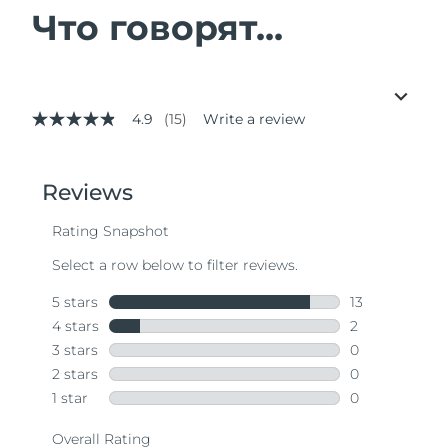
Что говорят...
4.9
(15)
Write a review
4.9
out
of
5
stars,
average
rating
value.
Read
15
Reviews.
Same
page
link.