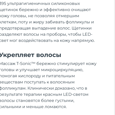
395 ультрагигиеничных силиконовых
щетинок бережно и эффективно очищают
кожу головы, не позволяя отмершим
клеткам, поту и жиру забивать фолликулы и
предотвращая выпадение волос. Щетинки
разделяют волосы на проборы, чтобы LED-
свет мог воздействовать на кожу напрямую.
Укрепляет волосы
Массаж T-Sonic™ бережно стимулирует кожу
головы и улучшает микроциркуляцию,
помогая кислороду и питательным
веществам поступать к волосяным
фолликулам. Клинически доказано, что в
результате терапии красным LED-светом
волосы становятся более густыми,
сильными и меньше ломаются.