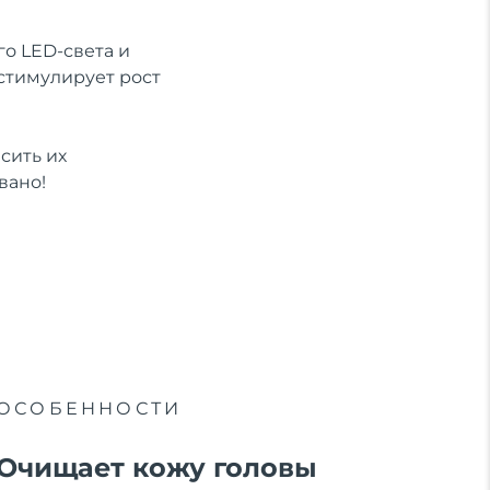
о LED-света и
стимулирует рост
сить их
вано!
ОСОБЕННОСТИ
Очищает кожу головы