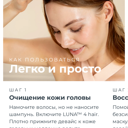
КАК ПОЛЬЗОВАТЬСЯ
Легко и просто
ШАГ 1
ШАГ 
Очищение кожи головы
Восс
Намочите волосы, но не наносите
Помой
шампунь. Включите LUNA™ 4 hair.
безс
Плотно прижмите девайс к коже
маску