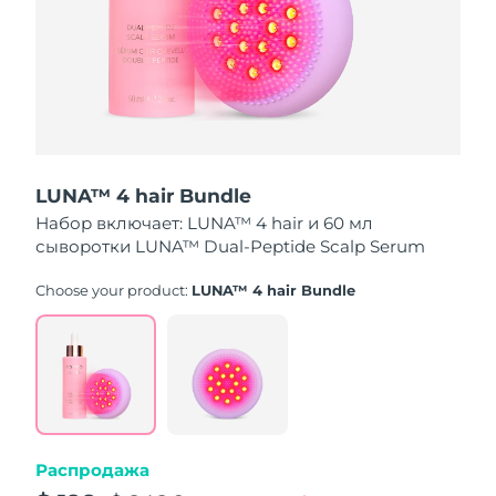
Ожидаемая дата доставки
Пуэрто-Рико
8/12/26
Ожидаемая дата доставки
Катар
8/11/26
Ожидаемая дата доставки
Реюньон
8/15/26
LUNA™ 4 hair Bundle
Набор включает: LUNA™ 4 hair и 60 мл
Ожидаемая дата доставки
Румыния
8/10/26
сыворотки LUNA™ Dual-Peptide Scalp Serum
Ожидаемая дата доставки
Choose your product:
LUNA™ 4 hair Bundle
Россия
8/18/26
Ожидаемая дата доставки
Саудовская Аравия
8/11/26
Ожидаемая дата доставки
Сингапур
8/12/26
Распродажа
Ожидаемая дата доставки