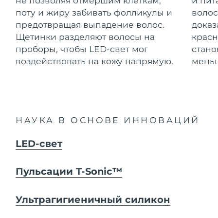
не позволяя отмершим клеткам,
и пит
Advanced pore care essentials
For healthy hair
Ожидаемая дата доставки
18% PAP
Гибралтар
поту и жиру забивать фолликулы и
волос
Косметика
Для мужчин
8/14/26
предотвращая выпадение волос.
доказ
Ожидаемая дата доставки
Щетинки разделяют волосы на
красн
Греция
8/10/26
проборы, чтобы LED-свет мог
стано
воздействовать на кожу напрямую.
меньш
Ожидаемая дата доставки
Гонконг (САР)
8/11/26
Купить
Ожидаемая дата доставки
Венгрия
8/10/26
FOREO APP
НАУКА В ОСНОВЕ ИННОВАЦИЙ
Ожидаемая дата доставки
Исландия
8/11/26
ПОДРОБНЕЕ
LED-свет
Ожидаемая дата доставки
Индонезия
8/8/26
Пульсации T-Sonic™
Ожидаемая дата доставки
Ирландия
8/10/26
Ультрагигиеничный силикон
Ожидаемая дата доставки
о-в Мэн