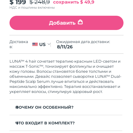
Словакия
$ 199
$ 248,9
сохранить
$ 49,9
8/10/26
НДС и пошлины включены
Ожидаемая дата доставки
Словения
8/10/26
Добавить
Южно-Африканская
Ожидаемая дата доставки
Республика
8/18/26
Ожидаемая дата доставки:
Доставка
US
8/11/26
в:
Ожидаемая дата доставки
Республика Корея
8/12/26
LUNA™ 4 hair сочетает терапию красным LED-светом и
массаж T-Sonic™, тонизирует фолликулы и очищает
Ожидаемая дата доставки
кожу головы. Волосы становятся более толстыми и
Испания
8/10/26
объемными. Девайс позволяет сыворотке LUNA™ Dual-
Peptide Scalp Serum лучше впитаться и действовать
максимально эффективно. Терапия восстанавливает и
Ожидаемая дата доставки
Швеция
укрепляет волосы, стимулируя здоровый рост.
8/10/26
Ожидаемая дата доставки
ПОЧЕМУ ОН ОСОБЕННЫЙ?
Швейцария
8/10/26
Уменьшает выпадение волос до 41% — клинически
доказано.
ЧТО ВХОДИТ В КОМПЛЕКТ?
Ожидаемая дата доставки
Тайвань
8/15/26
Повышает рост и густоту волос до 36% — клинически