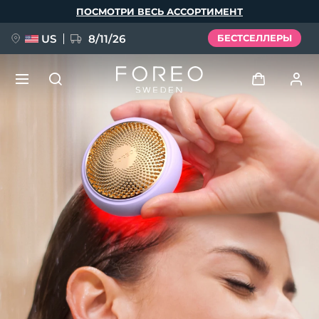
Перейти
ПОСМОТРИ ВЕСЬ АССОРТИМЕНТ
к
основному
содержанию
US
8/11/26
БЕСТСЕЛЛЕРЫ
НОВИНКА
Войти
Язык
BREAKING NEWS
Профиль пользователя
English
Deutsch
Español
Мои приборы
FAQ™ Pure Beauty-Tech Elixir
Français
Italiano
Português
Мои заказы
Polski
Svenska
Русский
Türkçe
简体中文
繁體中文
Мои адреса
issa™ Teeth Whitening Set
Мои подписки