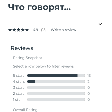
Что говорят...
4.9
(15)
Write a review
4.9
out
of
5
stars,
average
rating
value.
Read
15
Reviews.
Same
page
link.