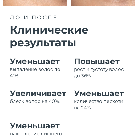
Ожидаемая дата доставки
Ливан
8/11/26
ДО И ПОСЛЕ
Ожидаемая дата доставки
Клинические
Литва
8/10/26
результаты
Ожидаемая дата доставки
Люксембург
8/10/26
Уменьшает
Повышает
Ожидаемая дата доставки
Макао (САР)
8/12/26
выпадение волос до
рост и густоту волос
41%.
до 36%.
Ожидаемая дата доставки
Малайзия
8/13/26
Увеличивает
Уменьшает
Ожидаемая дата доставки
Мальта
блеск волос на 40%.
количество перхоти
8/10/26
на 24%.
Ожидаемая дата доставки
Мексика
8/14/26
Уменьшает
накопление лишнего
Ожидаемая дата доставки
Монако