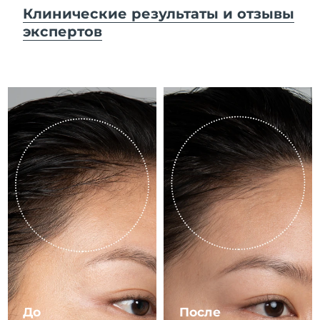
8/12/26
Клинические результаты и отзывы
экспертов
Ожидаемая дата доставки
Израиль
8/14/26
Ожидаемая дата доставки
Италия
8/10/26
Ожидаемая дата доставки
Япония
8/13/26
Ожидаемая дата доставки
Джерси
8/15/26
Ожидаемая дата доставки
Казахстан
8/12/26
Ожидаемая дата доставки
Кувейт
8/10/26
Ожидаемая дата доставки
Латвия
8/10/26
До
После