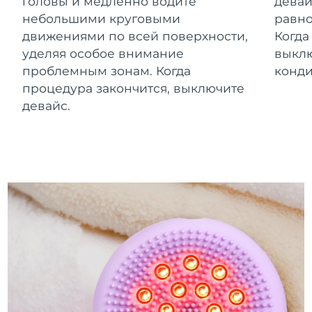
головы и медленно водите
девай
небольшими круговыми
равно
движениями по всей поверхности,
Когда
уделяя особое внимание
выклю
проблемным зонам. Когда
конд
процедура закончится, выключите
девайс.