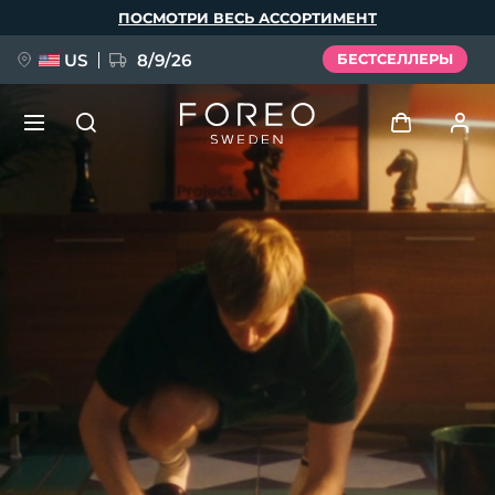
Перейти
ПОСМОТРИ ВЕСЬ АССОРТИМЕНТ
к
основному
содержанию
US
8/9/26
БЕСТСЕЛЛЕРЫ
НОВИНКА
Войти
Язык
BREAKING NEWS
Профиль пользователя
English
Deutsch
Español
Мои приборы
FAQ™ Pure Beauty-Tech Elixir
Français
Italiano
Português
Мои заказы
Polski
Svenska
Русский
Türkçe
简体中文
繁體中文
Мои адреса
issa™ Teeth Whitening Set
Мои подписки