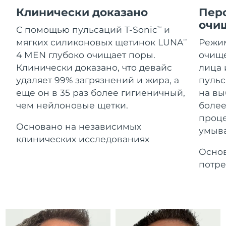
Advanced pore care essentials
For healthy hair
Ожидаемая дата доставки
18% PAP
Клинически доказано
Пер
Гибралтар
Косметика
Для мужчин
12/8/26
очи
С помощью пульсаций T-Sonic
и
TM
Ожидаемая дата доставки
Греция
мягких силиконовых щетинок LUNA
Режим
TM
8/8/26
4 MEN глубоко очищает поры.
очище
Клинически доказано, что девайс
лица 
Ожидаемая дата доставки
Гонконг (САР)
9/8/26
Купить
удаляет 99% загрязнений и жира, а
пульс
еще он в 35 раз более гигиеничный,
на вы
Ожидаемая дата доставки
Венгрия
чем нейлоновые щетки.
боле
8/8/26
проц
FOREO APP
Основано на независимых
Ожидаемая дата доставки
умыв
Исландия
9/8/26
клинических исследованиях
ПОДРОБНЕЕ
Основ
Ожидаемая дата доставки
Индонезия
потре
6/8/26
Ожидаемая дата доставки
Ирландия
8/8/26
Ожидаемая дата доставки
о-в Мэн