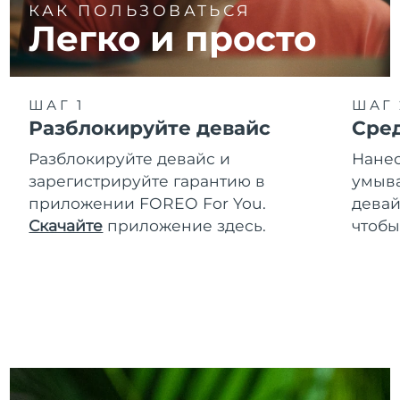
КАК ПОЛЬЗОВАТЬСЯ
Легко и просто
ШАГ 1
ШАГ 
Разблокируйте девайс
Сре
Разблокируйте девайс и
Нанес
зарегистрируйте гарантию в
умыва
приложении FOREO For You.
девай
Скачайте
приложение здесь.
чтобы