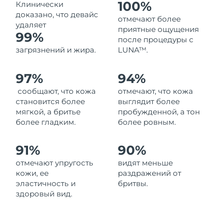
100%
Клинически
Ожидаемая дата доставки
Ливан
доказано, что девайс
9/8/26
отмечают более
удаляет
приятные ощущения
99%
Ожидаемая дата доставки
после процедуры с
Литва
8/8/26
загрязнений и жира.
LUNA™.
Ожидаемая дата доставки
Люксембург
97%
94%
8/8/26
сообщают, что кожа
отмечают, что кожа
Ожидаемая дата доставки
Макао (САР)
становится более
выглядит более
10/8/26
мягкой, а бритье
пробужденной, а тон
более гладким.
более ровным.
Ожидаемая дата доставки
Малайзия
11/8/26
91%
90%
Ожидаемая дата доставки
Мальта
отмечают упругость
видят меньше
8/8/26
кожи, ее
раздражений от
эластичность и
бритвы.
Ожидаемая дата доставки
Мексика
здоровый вид.
12/8/26
Ожидаемая дата доставки
Монако