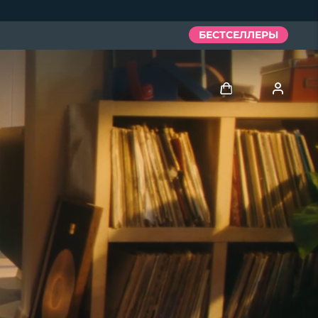
БЕСТСЕЛЛЕРЫ
Войти
Профиль пользователя
Мои приборы
Мои заказы
Мои адреса
Мои подписки