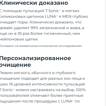
Клинически доказано
С помощью пульсаций T-Sonic
и мягких
TM
силиконовых щетинок LUNA
4 MEN глубоко
TM
очищает поры. Клинически доказано, что
девайс удаляет 99% загрязнений и жира, а
еще он в 35 раз более гигиеничный, чем
нейлоновые щетки.
Основано на независимых клинических исследованиях
Персонализированное
очищение
Режим мягкого, обычного и глубокого
очищения подходит для разных зон лица и
шеи. 16 уровней интенсивности пульсаций
T-Sonic
можно настраивать на выбор. 100%
TM
пользователей отмечают более приятные
ощущения после процедуры с LUNA
по
TM