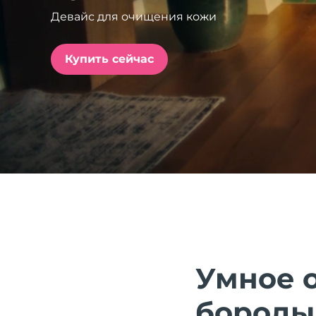
Девайс для очищения кожи
issa™ Teeth Whitening Set
Купить сейчас
FAQ™ Dual LED Panel
ПОДАРКИ И НАБОРЫ
Специальные
предложения
БЕСТСЕЛЛЕРЫ
Умное 
бороды