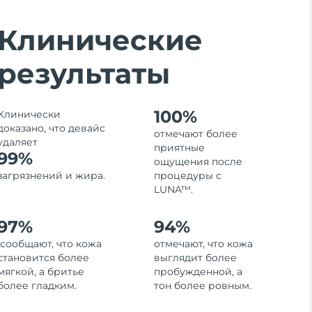
Клинические
результаты
100%
Клинически
доказано, что девайс
отмечают более
удаляет
приятные
99%
ощущения после
загрязнений и жира.
процедуры с
LUNA™.
97%
94%
сообщают, что кожа
отмечают, что кожа
становится более
выглядит более
мягкой, а бритье
пробужденной, а
более гладким.
тон более ровным.