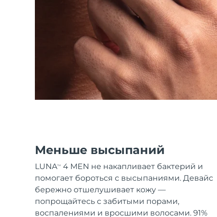
Уход KIWI™
All acne treatment devices
All revitalizing eye massagers
Serum
issa™ Teeth Whitening Gel
Advanced pore care essentials
For healthy hair
18% PAP
Косметика
Для мужчин
Купить
FOREO APP
Меньше высыпаний
ПОДРОБНЕЕ
LUNA
4 MEN не накапливает бактерий и
TM
помогает бороться с высыпаниями. Девайс
бережно отшелушивает кожу —
попрощайтесь с забитыми порами,
воспалениями и вросшими волосами. 91%