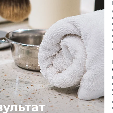
зультат