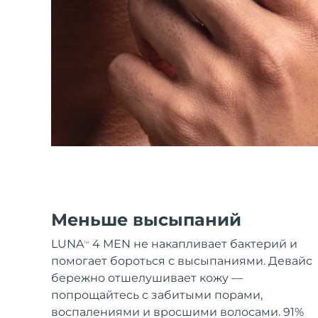
Уход KIWI™
All acne treatment devices
All revitalizing eye massagers
Serum
issa™ Teeth Whitening Gel
Advanced pore care essentials
For healthy hair
18% PAP
Косметика
Для мужчин
Купить
FOREO APP
Меньше высыпаний
ПОДРОБНЕЕ
LUNA
4 MEN не накапливает бактерий и
TM
помогает бороться с высыпаниями. Девайс
бережно отшелушивает кожу —
попрощайтесь с забитыми порами,
воспалениями и вросшими волосами. 91%