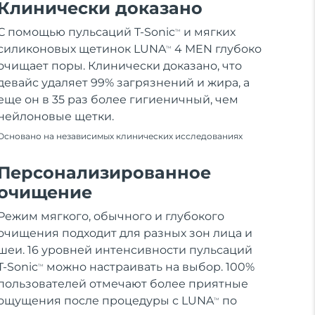
Клинически доказано
С помощью пульсаций T-Sonic
и мягких
TM
силиконовых щетинок LUNA
4 MEN глубоко
TM
очищает поры. Клинически доказано, что
девайс удаляет 99% загрязнений и жира, а
еще он в 35 раз более гигиеничный, чем
нейлоновые щетки.
Основано на независимых клинических исследованиях
Персонализированное
очищение
Режим мягкого, обычного и глубокого
очищения подходит для разных зон лица и
шеи. 16 уровней интенсивности пульсаций
T-Sonic
можно настраивать на выбор. 100%
TM
пользователей отмечают более приятные
ощущения после процедуры с LUNA
по
TM