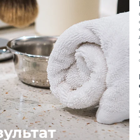
зультат