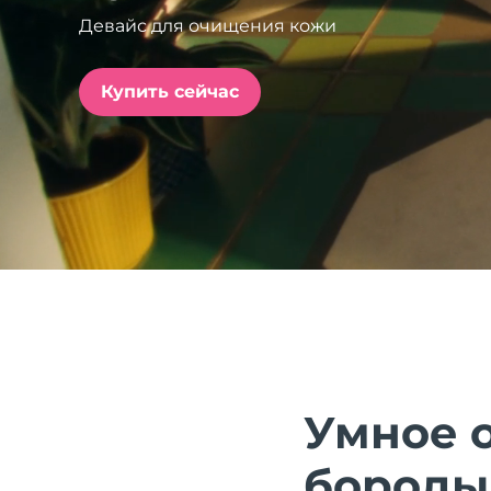
Девайс для очищения кожи
issa™ Teeth Whitening Set
Купить сейчас
FAQ™ Dual LED Panel
ПОДАРКИ И НАБОРЫ
Специальные
предложения
БЕСТСЕЛЛЕРЫ
Умное 
бороды