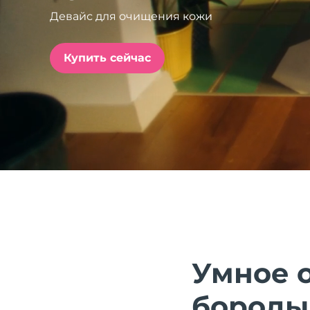
Девайс для очищения кожи
issa™ Teeth Whitening Set
Купить сейчас
FAQ™ Dual LED Panel
ПОДАРКИ И НАБОРЫ
Специальные
предложения
БЕСТСЕЛЛЕРЫ
Умное 
бороды