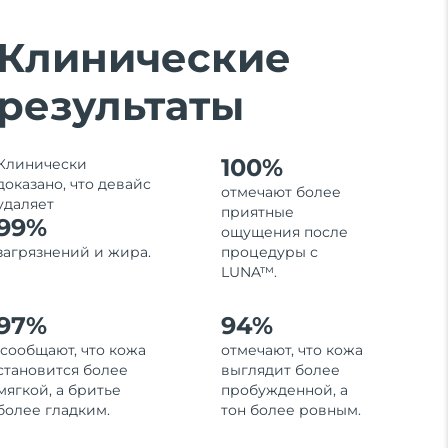
Клинические
результаты
100%
Клинически
доказано, что девайс
отмечают более
удаляет
приятные
99%
ощущения после
загрязнений и жира.
процедуры с
LUNA™.
97%
94%
сообщают, что кожа
отмечают, что кожа
становится более
выглядит более
мягкой, а бритье
пробужденной, а
более гладким.
тон более ровным.