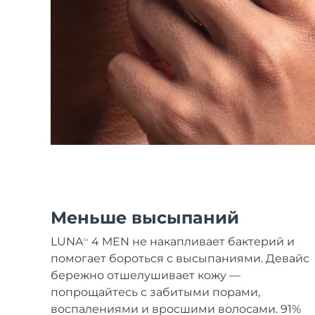
Уход KIWI™
All acne treatment devices
All revitalizing eye massagers
Serum
issa™ Teeth Whitening Gel
Advanced pore care essentials
For healthy hair
18% PAP
Косметика
Для мужчин
Купить
FOREO APP
Меньше высыпаний
ПОДРОБНЕЕ
LUNA
4 MEN не накапливает бактерий и
TM
помогает бороться с высыпаниями. Девайс
бережно отшелушивает кожу —
попрощайтесь с забитыми порами,
воспалениями и вросшими волосами. 91%