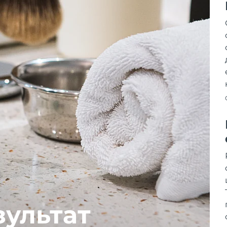
зультат