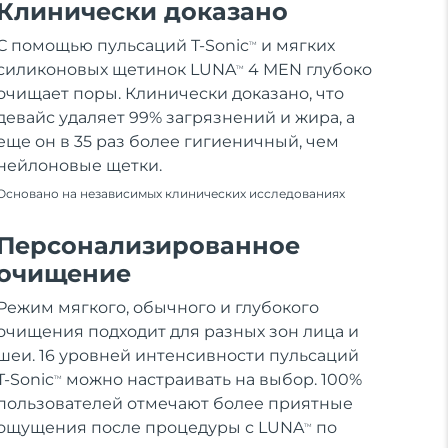
Клинически доказано
С помощью пульсаций T-Sonic
и мягких
TM
силиконовых щетинок LUNA
4 MEN глубоко
TM
очищает поры. Клинически доказано, что
девайс удаляет 99% загрязнений и жира, а
еще он в 35 раз более гигиеничный, чем
нейлоновые щетки.
Основано на независимых клинических исследованиях
Персонализированное
очищение
Режим мягкого, обычного и глубокого
очищения подходит для разных зон лица и
шеи. 16 уровней интенсивности пульсаций
T-Sonic
можно настраивать на выбор. 100%
TM
пользователей отмечают более приятные
ощущения после процедуры с LUNA
по
TM