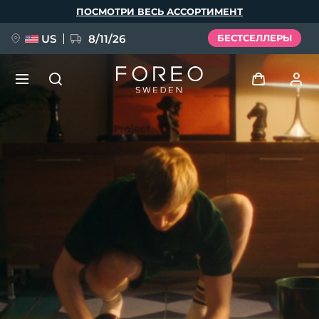
Перейти
ПОСМОТРИ ВЕСЬ АССОРТИМЕНТ
к
основному
содержанию
US
8/11/26
БЕСТСЕЛЛЕРЫ
НОВИНКА
Войти
Язык
BREAKING NEWS
Профиль пользователя
English
Deutsch
Español
Мои приборы
FAQ™ Pure Beauty-Tech Elixir
Français
Italiano
Português
Мои заказы
Polski
Svenska
Русский
Türkçe
简体中文
繁體中文
Мои адреса
issa™ Teeth Whitening Set
Мои подписки