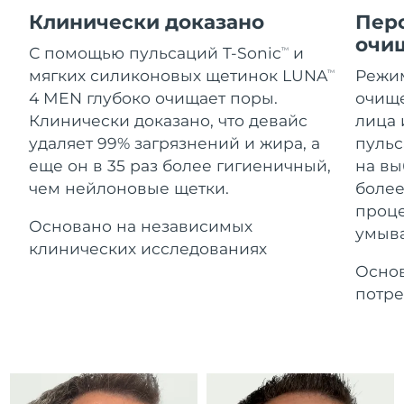
Advanced pore care essentials
For healthy hair
Ожидаемая дата доставки
18% PAP
Клинически доказано
Пер
Гибралтар
Косметика
Для мужчин
2026.08.14.
очи
С помощью пульсаций T-Sonic
и
TM
Ожидаемая дата доставки
Греция
мягких силиконовых щетинок LUNA
Режим
TM
2026.08.10.
4 MEN глубоко очищает поры.
очище
Клинически доказано, что девайс
лица 
Ожидаемая дата доставки
Гонконг (САР)
2026.08.11.
Купить
удаляет 99% загрязнений и жира, а
пульс
еще он в 35 раз более гигиеничный,
на вы
Ожидаемая дата доставки
Венгрия
чем нейлоновые щетки.
боле
2026.08.10.
проц
FOREO APP
Основано на независимых
Ожидаемая дата доставки
умыв
Исландия
2026.08.11.
клинических исследованиях
ПОДРОБНЕЕ
Основ
Ожидаемая дата доставки
Индонезия
потре
2026.08.08.
Ожидаемая дата доставки
Ирландия
2026.08.10.
Ожидаемая дата доставки
о-в Мэн