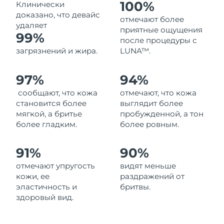
100%
Клинически
Ожидаемая дата доставки
Ливан
доказано, что девайс
2026.08.11.
отмечают более
удаляет
приятные ощущения
99%
Ожидаемая дата доставки
после процедуры с
Литва
2026.08.10.
загрязнений и жира.
LUNA™.
Ожидаемая дата доставки
Люксембург
97%
94%
2026.08.10.
сообщают, что кожа
отмечают, что кожа
Ожидаемая дата доставки
Макао (САР)
становится более
выглядит более
2026.08.12.
мягкой, а бритье
пробужденной, а тон
более гладким.
более ровным.
Ожидаемая дата доставки
Малайзия
2026.08.13.
91%
90%
Ожидаемая дата доставки
Мальта
отмечают упругость
видят меньше
2026.08.10.
кожи, ее
раздражений от
эластичность и
бритвы.
Ожидаемая дата доставки
Мексика
здоровый вид.
2026.08.14.
Ожидаемая дата доставки
Монако