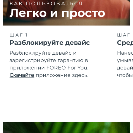
КАК ПОЛЬЗОВАТЬСЯ
Легко и просто
ШАГ 1
ШАГ 
Разблокируйте девайс
Сре
Разблокируйте девайс и
Нанес
зарегистрируйте гарантию в
умыва
приложении FOREO For You.
девай
Скачайте
приложение здесь.
чтобы