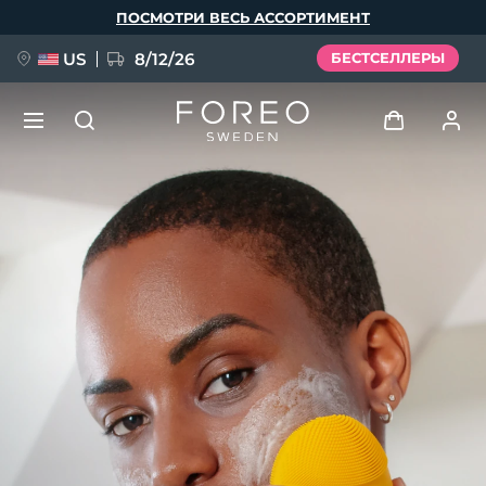
Перейти
ПОСМОТРИ ВЕСЬ АССОРТИМЕНТ
к
основному
содержанию
US
8/12/26
БЕСТСЕЛЛЕРЫ
НОВИНКА
Войти
Язык
BREAKING NEWS
Профиль пользователя
English
Deutsch
Español
Мои приборы
FAQ™ Pure Beauty-Tech Elixir
Français
Italiano
Português
Мои заказы
Polski
Svenska
Русский
Türkçe
简体中文
繁體中文
Мои адреса
issa™ Teeth Whitening Set
Мои подписки