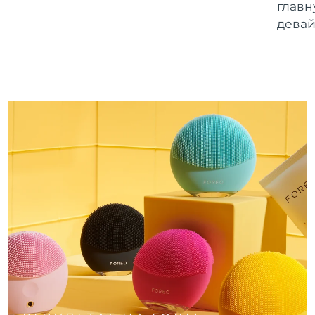
главн
девай