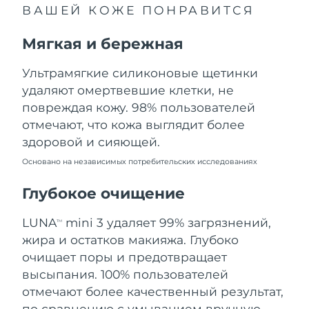
ВАШЕЙ КОЖЕ ПОНРАВИТСЯ
Ожидаемая дата доставки
Ливан
12/8/26
Мягкая и бережная
Ожидаемая дата доставки
Литва
11/8/26
Ультрамягкие силиконовые щетинки
удаляют омертвевшие клетки, не
Ожидаемая дата доставки
Люксембург
повреждая кожу. 98% пользователей
11/8/26
отмечают, что кожа выглядит более
Ожидаемая дата доставки
Макао (САР)
здоровой и сияющей.
13/8/26
Основано на независимых потребительских исследованиях
Ожидаемая дата доставки
Малайзия
14/8/26
Глубокое очищение
Ожидаемая дата доставки
LUNA
mini 3 удаляет 99% загрязнений,
Мальта
TM
11/8/26
жира и остатков макияжа. Глубоко
очищает поры и предотвращает
Ожидаемая дата доставки
Мексика
15/8/26
высыпания. 100% пользователей
отмечают более качественный результат,
Ожидаемая дата доставки
Монако
по сравнению с умыванием вручную.