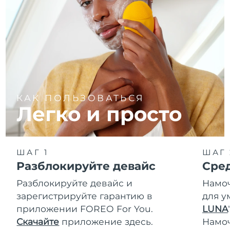
КАК ПОЛЬЗОВАТЬСЯ
Легко и просто
ШАГ 1
ШАГ 
Разблокируйте девайс
Сре
Разблокируйте девайс и
Намоч
зарегистрируйте гарантию в
для у
приложении FOREO For You.
LUNA
T
Скачайте
приложение здесь.
Намо