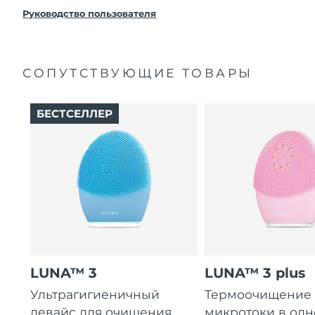
покупки с продуктом возникнут проблемы,
FOREO заменит его бесплатно.
Руководство пользователя
СОПУТСТВУЮЩИЕ ТОВАРЫ
БЕСТСЕЛЛЕР
LUNA™ 3
LUNA™ 3 plus
Ультрагигиеничный
Термоочищение
девайс для очищения
микротоки в од