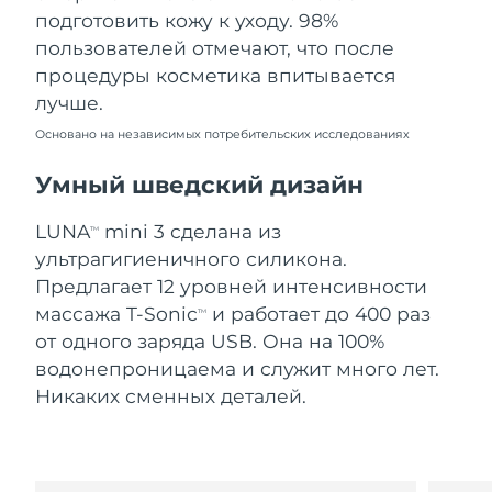
Словакия
11/8/26
подготовить кожу к уходу. 98%
пользователей отмечают, что после
Ожидаемая дата доставки
Словения
процедуры косметика впитывается
11/8/26
лучше.
Южно-Африканская
Ожидаемая дата доставки
Основано на независимых потребительских исследованиях
Республика
19/8/26
Умный шведский дизайн
Ожидаемая дата доставки
Республика Корея
13/8/26
LUNA
mini 3 сделана из
TM
ультрагигиеничного силикона.
Ожидаемая дата доставки
Испания
11/8/26
Предлагает 12 уровней интенсивности
массажа T-Sonic
и работает до 400 раз
TM
Ожидаемая дата доставки
Швеция
от одного заряда USB. Она на 100%
11/8/26
водонепроницаема и служит много лет.
Никаких сменных деталей.
Ожидаемая дата доставки
Швейцария
11/8/26
Ожидаемая дата доставки
Тайвань
16/8/26