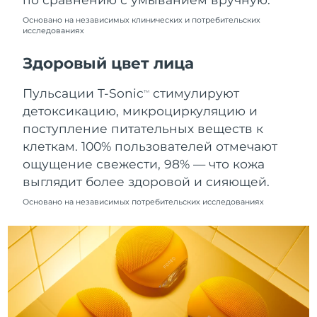
12/8/26
Основано на независимых клинических и потребительских
исследованиях
Ожидаемая дата доставки
Нидерланды
11/8/26
Здоровый цвет лица
Ожидаемая дата доставки
Новая Зеландия
11/8/26
Пульсации T-Sonic
стимулируют
TM
детоксикацию, микроциркуляцию и
Ожидаемая дата доставки
Норвегия
поступление питательных веществ к
11/8/26
клеткам. 100% пользователей отмечают
Ожидаемая дата доставки
ощущение свежести, 98% — что кожа
Оман
14/8/26
выглядит более здоровой и сияющей.
Основано на независимых потребительских исследованиях
Ожидаемая дата доставки
Филиппины
14/8/26
Ожидаемая дата доставки
Польша
12/8/26
Ожидаемая дата доставки
Португалия
11/8/26