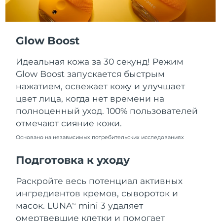
Ожидаемая дата доставки
Пуэрто-Рико
13/8/26
Glow Boost
Ожидаемая дата доставки
Катар
12/8/26
Идеальная кожа за 30 секунд! Режим
Ожидаемая дата доставки
Реюньон
Glow Boost запускается быстрым
16/8/26
нажатием, освежает кожу и улучшает
цвет лица, когда нет времени на
Ожидаемая дата доставки
Румыния
11/8/26
полноценный уход. 100% пользователей
отмечают сияние кожи.
Ожидаемая дата доставки
Россия
19/8/26
Основано на независимых потребительских исследованиях
Подготовка к уходу
Ожидаемая дата доставки
Саудовская Аравия
12/8/26
Раскройте весь потенциал активных
Ожидаемая дата доставки
Сингапур
ингредиентов кремов, сывороток и
13/8/26
масок. LUNA
mini 3 удаляет
TM
омертвевшие клетки и помогает
Ожидаемая дата доставки