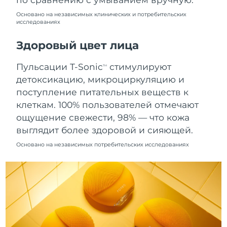
8/11/26
Основано на независимых клинических и потребительских
исследованиях
Ожидаемая дата доставки
Нидерланды
8/10/26
Здоровый цвет лица
Ожидаемая дата доставки
Новая Зеландия
8/10/26
Пульсации T-Sonic
стимулируют
TM
детоксикацию, микроциркуляцию и
Ожидаемая дата доставки
Норвегия
поступление питательных веществ к
8/10/26
клеткам. 100% пользователей отмечают
Ожидаемая дата доставки
ощущение свежести, 98% — что кожа
Оман
8/13/26
выглядит более здоровой и сияющей.
Основано на независимых потребительских исследованиях
Ожидаемая дата доставки
Филиппины
8/13/26
Ожидаемая дата доставки
Польша
8/11/26
Ожидаемая дата доставки
Португалия
8/10/26