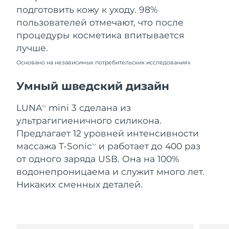
Словакия
8/10/26
подготовить кожу к уходу. 98%
пользователей отмечают, что после
Ожидаемая дата доставки
Словения
процедуры косметика впитывается
8/10/26
лучше.
Южно-Африканская
Ожидаемая дата доставки
Основано на независимых потребительских исследованиях
Республика
8/18/26
Умный шведский дизайн
Ожидаемая дата доставки
Республика Корея
8/12/26
LUNA
mini 3 сделана из
TM
ультрагигиеничного силикона.
Ожидаемая дата доставки
Испания
8/10/26
Предлагает 12 уровней интенсивности
массажа T-Sonic
и работает до 400 раз
TM
Ожидаемая дата доставки
Швеция
от одного заряда USB. Она на 100%
8/10/26
водонепроницаема и служит много лет.
Никаких сменных деталей.
Ожидаемая дата доставки
Швейцария
8/10/26
Ожидаемая дата доставки
Тайвань
8/15/26