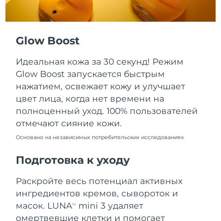
Ожидаемая дата доставки
Пуэрто-Рико
8/12/26
Glow Boost
Ожидаемая дата доставки
Катар
8/11/26
Идеальная кожа за 30 секунд! Режим
Ожидаемая дата доставки
Реюньон
Glow Boost запускается быстрым
8/15/26
нажатием, освежает кожу и улучшает
цвет лица, когда нет времени на
Ожидаемая дата доставки
Румыния
8/10/26
полноценный уход. 100% пользователей
отмечают сияние кожи.
Ожидаемая дата доставки
Россия
8/18/26
Основано на независимых потребительских исследованиях
Подготовка к уходу
Ожидаемая дата доставки
Саудовская Аравия
8/11/26
Раскройте весь потенциал активных
Ожидаемая дата доставки
Сингапур
ингредиентов кремов, сывороток и
8/12/26
масок. LUNA
mini 3 удаляет
TM
омертвевшие клетки и помогает
Ожидаемая дата доставки