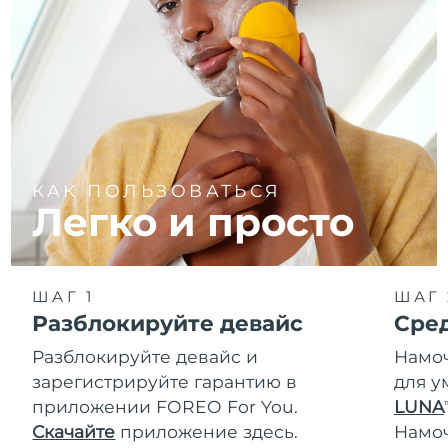
КАК ПОЛЬЗОВАТЬСЯ
Легко и просто
ШАГ 1
ШАГ 
Разблокируйте девайс
Сре
Разблокируйте девайс и
Намоч
зарегистрируйте гарантию в
для у
приложении FOREO For You.
LUNA
T
Скачайте
приложение здесь.
Намо