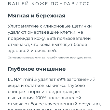
ВАШЕЙ КОЖЕ ПОНРАВИТСЯ
Ожидаемая дата доставки
Ливан
8/11/26
Мягкая и бережная
Ожидаемая дата доставки
Литва
8/10/26
Ультрамягкие силиконовые щетинки
удаляют омертвевшие клетки, не
Ожидаемая дата доставки
Люксембург
повреждая кожу. 98% пользователей
8/10/26
отмечают, что кожа выглядит более
Ожидаемая дата доставки
Макао (САР)
здоровой и сияющей.
8/12/26
Основано на независимых потребительских исследованиях
Ожидаемая дата доставки
Малайзия
8/13/26
Глубокое очищение
Ожидаемая дата доставки
LUNA
mini 3 удаляет 99% загрязнений,
Мальта
TM
8/10/26
жира и остатков макияжа. Глубоко
очищает поры и предотвращает
Ожидаемая дата доставки
Мексика
8/14/26
высыпания. 100% пользователей
отмечают более качественный результат,
Ожидаемая дата доставки
Монако
по сравнению с умыванием вручную.