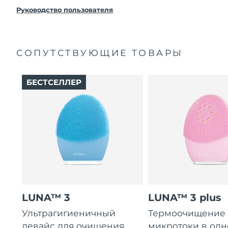
покупки с продуктом возникнут проблемы,
FOREO заменит его бесплатно.
Руководство пользователя
СОПУТСТВУЮЩИЕ ТОВАРЫ
БЕСТСЕЛЛЕР
LUNA™ 3
LUNA™ 3 plus
Ультрагигиеничный
Термоочищение
девайс для очищения
микротоки в од