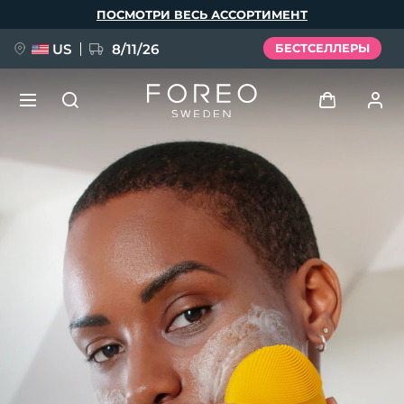
Перейти
ПОСМОТРИ ВЕСЬ АССОРТИМЕНТ
к
основному
содержанию
US
8/11/26
БЕСТСЕЛЛЕРЫ
НОВИНКА
Войти
Язык
BREAKING NEWS
Профиль пользователя
English
Deutsch
Español
Мои приборы
FAQ™ Pure Beauty-Tech Elixir
Français
Italiano
Português
Мои заказы
Polski
Svenska
Русский
Türkçe
简体中文
繁體中文
Мои адреса
issa™ Teeth Whitening Set
Мои подписки