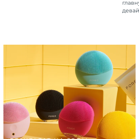
главн
девай