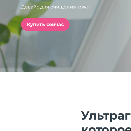
Девайс для очищения кожи
issa™ Teeth Whitening Set
Купить сейчас
FAQ™ Dual LED Panel
ПОДАРКИ И НАБОРЫ
Специальные
предложения
БЕСТСЕЛЛЕРЫ
Ультра
которое