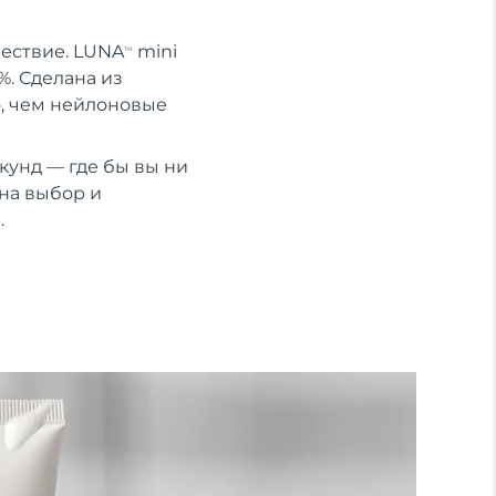
шествие. LUNA
mini
TM
%. Сделана из
о, чем нейлоновые
кунд — где бы вы ни
на выбор и
.