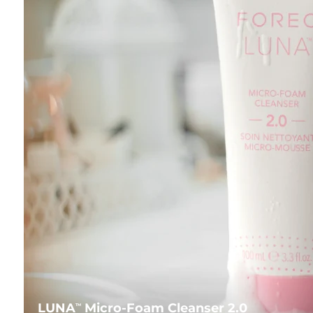
LUNA
Micro-Foam Cleanser 2.0
TM