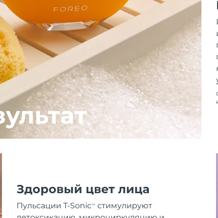
зультат
Здоровый цвет лица
Пульсации T-Sonic
стимулируют
TM
детоксикацию, микроциркуляцию и