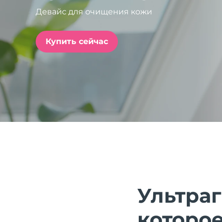
Девайс для очищения кожи
issa™ Teeth Whitening Set
Купить сейчас
FAQ™ Dual LED Panel
ПОДАРКИ И НАБОРЫ
Специальные
предложения
БЕСТСЕЛЛЕРЫ
Ультра
которое