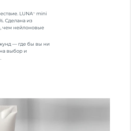
шествие. LUNA
mini
TM
%. Сделана из
о, чем нейлоновые
кунд — где бы вы ни
на выбор и
.