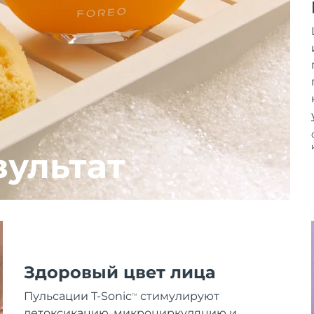
зультат
Здоровый цвет лица
Пульсации T-Sonic
стимулируют
TM
детоксикацию, микроциркуляцию и