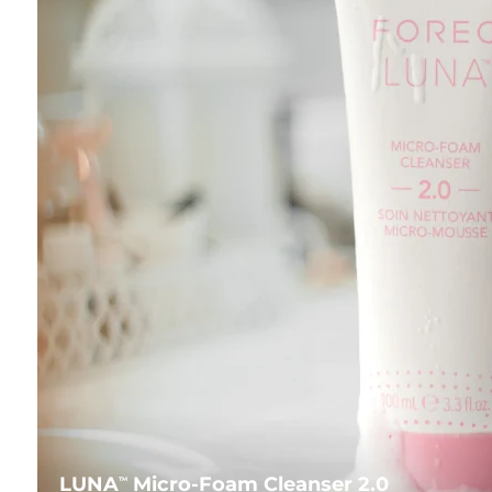
LUNA
Micro-Foam Cleanser 2.0
TM