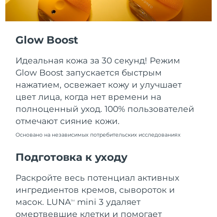
Ожидаемая дата доставки
Пуэрто-Рико
8/11/26
Glow Boost
Ожидаемая дата доставки
Катар
8/10/26
Идеальная кожа за 30 секунд! Режим
Ожидаемая дата доставки
Реюньон
Glow Boost запускается быстрым
8/14/26
нажатием, освежает кожу и улучшает
цвет лица, когда нет времени на
Ожидаемая дата доставки
Румыния
8/9/26
полноценный уход. 100% пользователей
отмечают сияние кожи.
Ожидаемая дата доставки
Россия
8/17/26
Основано на независимых потребительских исследованиях
Подготовка к уходу
Ожидаемая дата доставки
Саудовская Аравия
8/10/26
Раскройте весь потенциал активных
Ожидаемая дата доставки
Сингапур
ингредиентов кремов, сывороток и
8/11/26
масок. LUNA
mini 3 удаляет
TM
омертвевшие клетки и помогает
Ожидаемая дата доставки