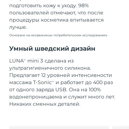
Словакия
8/9/26
подготовить кожу к уходу. 98%
пользователей отмечают, что после
Ожидаемая дата доставки
Словения
процедуры косметика впитывается
8/9/26
лучше.
Южно-Африканская
Ожидаемая дата доставки
Основано на независимых потребительских исследованиях
Республика
8/17/26
Умный шведский дизайн
Ожидаемая дата доставки
Республика Корея
8/11/26
LUNA
mini 3 сделана из
TM
ультрагигиеничного силикона.
Ожидаемая дата доставки
Испания
8/9/26
Предлагает 12 уровней интенсивности
массажа T-Sonic
и работает до 400 раз
TM
Ожидаемая дата доставки
Швеция
от одного заряда USB. Она на 100%
8/9/26
водонепроницаема и служит много лет.
Никаких сменных деталей.
Ожидаемая дата доставки
Швейцария
8/9/26
Ожидаемая дата доставки
Тайвань
8/14/26