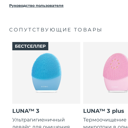
покупки с продуктом возникнут проблемы,
FOREO заменит его бесплатно.
Руководство пользователя
СОПУТСТВУЮЩИЕ ТОВАРЫ
БЕСТСЕЛЛЕР
LUNA™ 3
LUNA™ 3 plus
Ультрагигиеничный
Термоочищение
девайс для очищения
микротоки в од