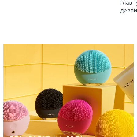
главн
девай