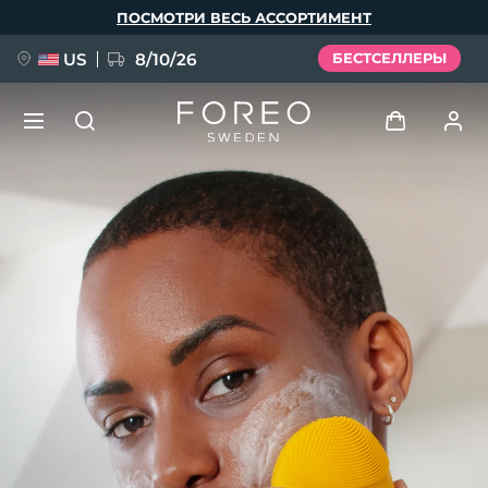
Перейти
ПОСМОТРИ ВЕСЬ АССОРТИМЕНТ
к
основному
содержанию
US
8/10/26
БЕСТСЕЛЛЕРЫ
НОВИНКА
Войти
Язык
BREAKING NEWS
Профиль пользователя
English
Deutsch
Español
Мои приборы
FAQ™ Pure Beauty-Tech Elixir
Français
Italiano
Português
Мои заказы
Polski
Svenska
Русский
Türkçe
简体中文
繁體中文
Мои адреса
issa™ Teeth Whitening Set
Мои подписки