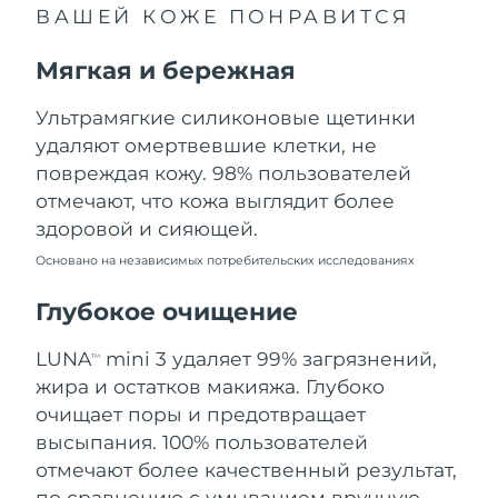
ВАШЕЙ КОЖЕ ПОНРАВИТСЯ
Ожидаемая дата доставки
Ливан
8/10/26
Мягкая и бережная
Ожидаемая дата доставки
Литва
8/9/26
Ультрамягкие силиконовые щетинки
удаляют омертвевшие клетки, не
Ожидаемая дата доставки
Люксембург
повреждая кожу. 98% пользователей
8/9/26
отмечают, что кожа выглядит более
Ожидаемая дата доставки
Макао (САР)
здоровой и сияющей.
8/11/26
Основано на независимых потребительских исследованиях
Ожидаемая дата доставки
Малайзия
8/12/26
Глубокое очищение
Ожидаемая дата доставки
LUNA
mini 3 удаляет 99% загрязнений,
Мальта
TM
8/9/26
жира и остатков макияжа. Глубоко
очищает поры и предотвращает
Ожидаемая дата доставки
Мексика
8/13/26
высыпания. 100% пользователей
отмечают более качественный результат,
Ожидаемая дата доставки
Монако
по сравнению с умыванием вручную.