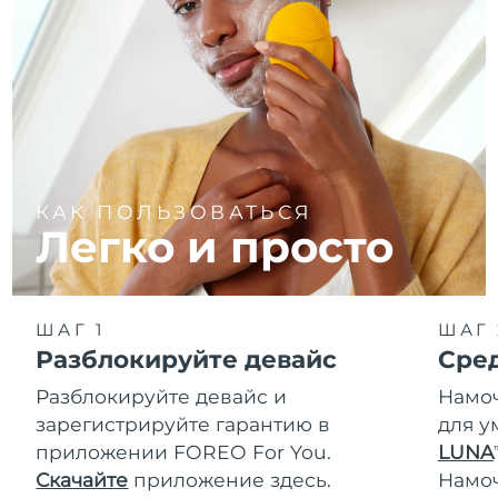
КАК ПОЛЬЗОВАТЬСЯ
Легко и просто
ШАГ 1
ШАГ 
Разблокируйте девайс
Сре
Разблокируйте девайс и
Намоч
зарегистрируйте гарантию в
для у
приложении FOREO For You.
LUNA
T
Скачайте
приложение здесь.
Намо