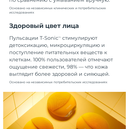
8/10/26
Основано на независимых клинических и потребительских
исследованиях
Ожидаемая дата доставки
Нидерланды
8/9/26
Здоровый цвет лица
Ожидаемая дата доставки
Новая Зеландия
8/9/26
Пульсации T-Sonic
стимулируют
TM
детоксикацию, микроциркуляцию и
Ожидаемая дата доставки
Норвегия
поступление питательных веществ к
8/9/26
клеткам. 100% пользователей отмечают
Ожидаемая дата доставки
ощущение свежести, 98% — что кожа
Оман
8/12/26
выглядит более здоровой и сияющей.
Основано на независимых потребительских исследованиях
Ожидаемая дата доставки
Филиппины
8/12/26
Ожидаемая дата доставки
Польша
8/10/26
Ожидаемая дата доставки
Португалия
8/9/26