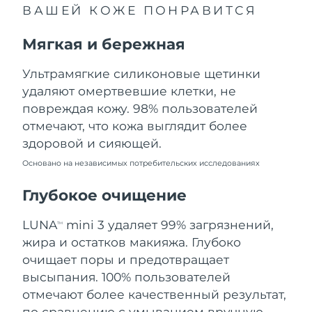
ВАШЕЙ КОЖЕ ПОНРАВИТСЯ
Ожидаемая дата доставки
Ливан
8/10/26
Мягкая и бережная
Ожидаемая дата доставки
Литва
8/9/26
Ультрамягкие силиконовые щетинки
удаляют омертвевшие клетки, не
Ожидаемая дата доставки
Люксембург
повреждая кожу. 98% пользователей
8/9/26
отмечают, что кожа выглядит более
Ожидаемая дата доставки
Макао (САР)
здоровой и сияющей.
8/11/26
Основано на независимых потребительских исследованиях
Ожидаемая дата доставки
Малайзия
8/12/26
Глубокое очищение
Ожидаемая дата доставки
LUNA
mini 3 удаляет 99% загрязнений,
Мальта
TM
8/9/26
жира и остатков макияжа. Глубоко
очищает поры и предотвращает
Ожидаемая дата доставки
Мексика
8/13/26
высыпания. 100% пользователей
отмечают более качественный результат,
Ожидаемая дата доставки
Монако
по сравнению с умыванием вручную.