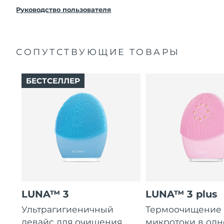
покупки с продуктом возникнут проблемы,
FOREO заменит его бесплатно.
Руководство пользователя
СОПУТСТВУЮЩИЕ ТОВАРЫ
БЕСТСЕЛЛЕР
LUNA™ 3
LUNA™ 3 plus
Ультрагигиеничный
Термоочищение
девайс для очищения
микротоки в од