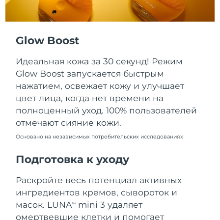
Ожидаемая дата доставки
Пуэрто-Рико
8/11/26
Glow Boost
Ожидаемая дата доставки
Катар
8/10/26
Идеальная кожа за 30 секунд! Режим
Ожидаемая дата доставки
Реюньон
Glow Boost запускается быстрым
8/14/26
нажатием, освежает кожу и улучшает
цвет лица, когда нет времени на
Ожидаемая дата доставки
Румыния
8/9/26
полноценный уход. 100% пользователей
отмечают сияние кожи.
Ожидаемая дата доставки
Россия
8/17/26
Основано на независимых потребительских исследованиях
Подготовка к уходу
Ожидаемая дата доставки
Саудовская Аравия
8/10/26
Раскройте весь потенциал активных
Ожидаемая дата доставки
Сингапур
ингредиентов кремов, сывороток и
8/11/26
масок. LUNA
mini 3 удаляет
TM
омертвевшие клетки и помогает
Ожидаемая дата доставки