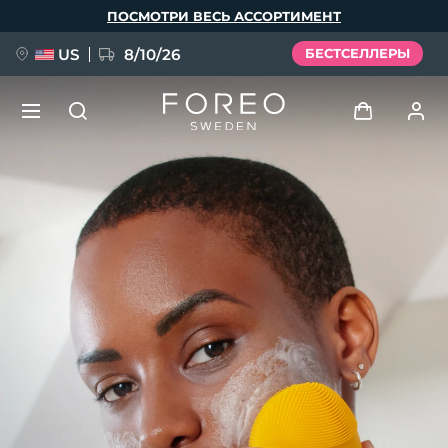
Перейти
ПОСМОТРИ ВЕСЬ АССОРТИМЕНТ
к
основному
содержанию
US
8/10/26
БЕСТСЕЛЛЕРЫ
НОВИНКА
Войти
Язык
BREAKING NEWS
Профиль пользователя
English
Deutsch
Español
Мои приборы
FAQ™ Pure Beauty-Tech Elixir
Français
Italiano
Português
Мои заказы
Polski
Svenska
Русский
Türkçe
简体中文
繁體中文
Мои адреса
issa™ Teeth Whitening Set
Мои подписки