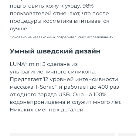
Словакия
8/9/26
подготовить кожу к уходу. 98%
пользователей отмечают, что после
Ожидаемая дата доставки
Словения
процедуры косметика впитывается
8/9/26
лучше.
Южно-Африканская
Ожидаемая дата доставки
Основано на независимых потребительских исследованиях
Республика
8/17/26
Умный шведский дизайн
Ожидаемая дата доставки
Республика Корея
8/11/26
LUNA
mini 3 сделана из
TM
ультрагигиеничного силикона.
Ожидаемая дата доставки
Испания
8/9/26
Предлагает 12 уровней интенсивности
массажа T-Sonic
и работает до 400 раз
TM
Ожидаемая дата доставки
Швеция
от одного заряда USB. Она на 100%
8/9/26
водонепроницаема и служит много лет.
Никаких сменных деталей.
Ожидаемая дата доставки
Швейцария
8/9/26
Ожидаемая дата доставки
Тайвань
8/14/26