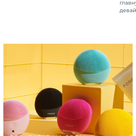
главн
девай