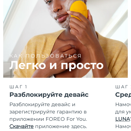
КАК ПОЛЬЗОВАТЬСЯ
Легко и просто
ШАГ 1
ШАГ 
Разблокируйте девайс
Сре
Разблокируйте девайс и
Намоч
зарегистрируйте гарантию в
для у
приложении FOREO For You.
LUNA
T
Скачайте
приложение здесь.
Намо