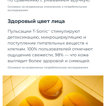
8/10/26
Основано на независимых клинических и потребительских
исследованиях
Ожидаемая дата доставки
Нидерланды
8/9/26
Здоровый цвет лица
Ожидаемая дата доставки
Новая Зеландия
8/9/26
Пульсации T-Sonic
стимулируют
TM
детоксикацию, микроциркуляцию и
Ожидаемая дата доставки
Норвегия
поступление питательных веществ к
8/9/26
клеткам. 100% пользователей отмечают
Ожидаемая дата доставки
ощущение свежести, 98% — что кожа
Оман
8/12/26
выглядит более здоровой и сияющей.
Основано на независимых потребительских исследованиях
Ожидаемая дата доставки
Филиппины
8/12/26
Ожидаемая дата доставки
Польша
8/10/26
Ожидаемая дата доставки
Португалия
8/9/26