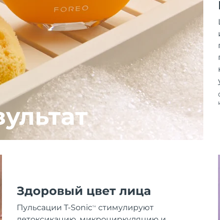
зультат
Здоровый цвет лица
Пульсации T-Sonic
стимулируют
TM
детоксикацию, микроциркуляцию и