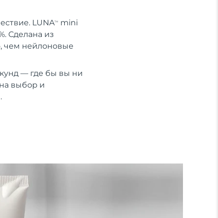
шествие. LUNA
mini
TM
%. Сделана из
о, чем нейлоновые
кунд — где бы вы ни
на выбор и
.