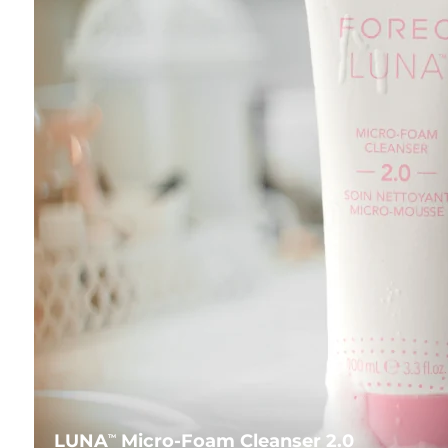
LUNA
Micro-Foam Cleanser 2.0
TM