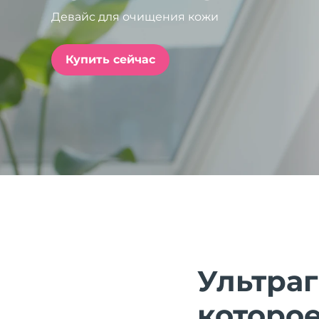
Девайс для очищения кожи
issa™ Teeth Whitening Set
Купить сейчас
FAQ™ Dual LED Panel
ПОДАРКИ И НАБОРЫ
Специальные
предложения
БЕСТСЕЛЛЕРЫ
Ультра
которое