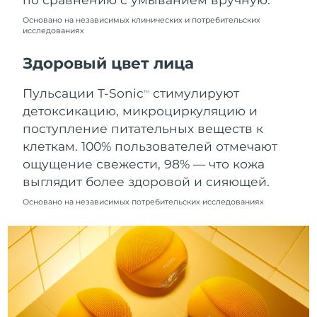
10.08.2026
Основано на независимых клинических и потребительских
исследованиях
Ожидаемая дата доставки
Нидерланды
09.08.2026
Здоровый цвет лица
Ожидаемая дата доставки
Новая Зеландия
09.08.2026
Пульсации T-Sonic
стимулируют
TM
детоксикацию, микроциркуляцию и
Ожидаемая дата доставки
Норвегия
поступление питательных веществ к
09.08.2026
клеткам. 100% пользователей отмечают
Ожидаемая дата доставки
ощущение свежести, 98% — что кожа
Оман
12.08.2026
выглядит более здоровой и сияющей.
Основано на независимых потребительских исследованиях
Ожидаемая дата доставки
Филиппины
12.08.2026
Ожидаемая дата доставки
Польша
10.08.2026
Ожидаемая дата доставки
Португалия
09.08.2026