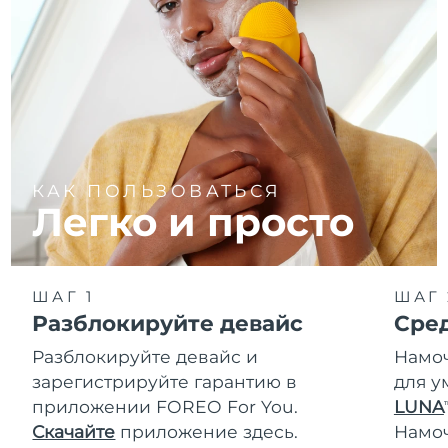
КАК ПОЛЬЗОВАТЬСЯ
Легко и просто
ШАГ 1
ШАГ 
Разблокируйте девайс
Сре
Разблокируйте девайс и
Намоч
зарегистрируйте гарантию в
для у
приложении FOREO For You.
LUNA
T
Скачайте
приложение здесь.
Намо