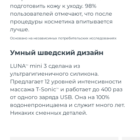
Словакия
09.08.2026
подготовить кожу к уходу. 98%
пользователей отмечают, что после
Ожидаемая дата доставки
Словения
процедуры косметика впитывается
09.08.2026
лучше.
Южно-Африканская
Ожидаемая дата доставки
Основано на независимых потребительских исследованиях
Республика
17.08.2026
Умный шведский дизайн
Ожидаемая дата доставки
Республика Корея
11.08.2026
LUNA
mini 3 сделана из
TM
ультрагигиеничного силикона.
Ожидаемая дата доставки
Испания
09.08.2026
Предлагает 12 уровней интенсивности
массажа T-Sonic
и работает до 400 раз
TM
Ожидаемая дата доставки
Швеция
от одного заряда USB. Она на 100%
09.08.2026
водонепроницаема и служит много лет.
Никаких сменных деталей.
Ожидаемая дата доставки
Швейцария
09.08.2026
Ожидаемая дата доставки
Тайвань
14.08.2026