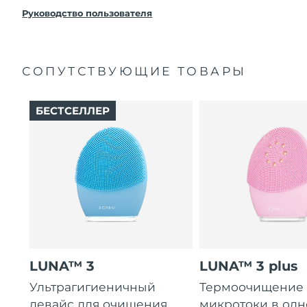
покупки с продуктом возникнут проблемы,
FOREO заменит его бесплатно.
Руководство пользователя
СОПУТСТВУЮЩИЕ ТОВАРЫ
БЕСТСЕЛЛЕР
LUNA™ 3
LUNA™ 3 plus
Ультрагигиеничный
Термоочищение
девайс для очищения
микротоки в од