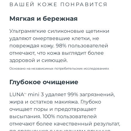
ВАШЕЙ КОЖЕ ПОНРАВИТСЯ
Ожидаемая дата доставки
Ливан
10.08.2026
Мягкая и бережная
Ожидаемая дата доставки
Литва
09.08.2026
Ультрамягкие силиконовые щетинки
удаляют омертвевшие клетки, не
Ожидаемая дата доставки
Люксембург
повреждая кожу. 98% пользователей
09.08.2026
отмечают, что кожа выглядит более
Ожидаемая дата доставки
Макао (САР)
здоровой и сияющей.
11.08.2026
Основано на независимых потребительских исследованиях
Ожидаемая дата доставки
Малайзия
12.08.2026
Глубокое очищение
Ожидаемая дата доставки
LUNA
mini 3 удаляет 99% загрязнений,
Мальта
TM
09.08.2026
жира и остатков макияжа. Глубоко
очищает поры и предотвращает
Ожидаемая дата доставки
Мексика
13.08.2026
высыпания. 100% пользователей
отмечают более качественный результат,
Ожидаемая дата доставки
Монако
по сравнению с умыванием вручную.