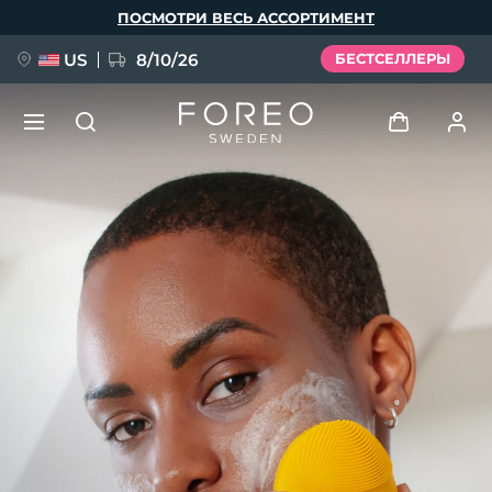
Перейти
ПОСМОТРИ ВЕСЬ АССОРТИМЕНТ
к
основному
содержанию
US
8/10/26
БЕСТСЕЛЛЕРЫ
НОВИНКА
Войти
Язык
BREAKING NEWS
Профиль пользователя
English
Deutsch
Español
Мои приборы
FAQ™ Pure Beauty-Tech Elixir
Français
Italiano
Português
Мои заказы
Polski
Svenska
Русский
Türkçe
简体中文
繁體中文
Мои адреса
issa™ Teeth Whitening Set
Мои подписки