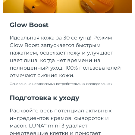
Ожидаемая дата доставки
Пуэрто-Рико
11.08.2026
Glow Boost
Ожидаемая дата доставки
Катар
10.08.2026
Идеальная кожа за 30 секунд! Режим
Ожидаемая дата доставки
Реюньон
Glow Boost запускается быстрым
14.08.2026
нажатием, освежает кожу и улучшает
цвет лица, когда нет времени на
Ожидаемая дата доставки
Румыния
09.08.2026
полноценный уход. 100% пользователей
отмечают сияние кожи.
Ожидаемая дата доставки
Россия
17.08.2026
Основано на независимых потребительских исследованиях
Подготовка к уходу
Ожидаемая дата доставки
Саудовская Аравия
10.08.2026
Раскройте весь потенциал активных
Ожидаемая дата доставки
Сингапур
ингредиентов кремов, сывороток и
11.08.2026
масок. LUNA
mini 3 удаляет
TM
омертвевшие клетки и помогает
Ожидаемая дата доставки