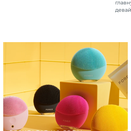
главн
девай