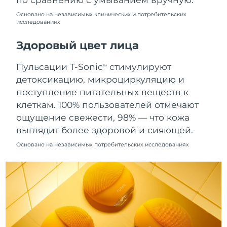
10/08/2026
Основано на независимых клинических и потребительских
исследованиях
Ожидаемая дата доставки
Нидерланды
09/08/2026
Здоровый цвет лица
Ожидаемая дата доставки
Новая Зеландия
09/08/2026
Пульсации T-Sonic
стимулируют
TM
детоксикацию, микроциркуляцию и
Ожидаемая дата доставки
Норвегия
поступление питательных веществ к
09/08/2026
клеткам. 100% пользователей отмечают
Ожидаемая дата доставки
ощущение свежести, 98% — что кожа
Оман
12/08/2026
выглядит более здоровой и сияющей.
Основано на независимых потребительских исследованиях
Ожидаемая дата доставки
Филиппины
12/08/2026
Ожидаемая дата доставки
Польша
10/08/2026
Ожидаемая дата доставки
Португалия
09/08/2026