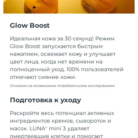
Ожидаемая дата доставки
Пуэрто-Рико
11/08/2026
Glow Boost
Ожидаемая дата доставки
Катар
10/08/2026
Идеальная кожа за 30 секунд! Режим
Ожидаемая дата доставки
Реюньон
Glow Boost запускается быстрым
14/08/2026
нажатием, освежает кожу и улучшает
цвет лица, когда нет времени на
Ожидаемая дата доставки
Румыния
09/08/2026
полноценный уход. 100% пользователей
отмечают сияние кожи.
Ожидаемая дата доставки
Россия
17/08/2026
Основано на независимых потребительских исследованиях
Подготовка к уходу
Ожидаемая дата доставки
Саудовская Аравия
10/08/2026
Раскройте весь потенциал активных
Ожидаемая дата доставки
Сингапур
ингредиентов кремов, сывороток и
11/08/2026
масок. LUNA
mini 3 удаляет
TM
омертвевшие клетки и помогает
Ожидаемая дата доставки