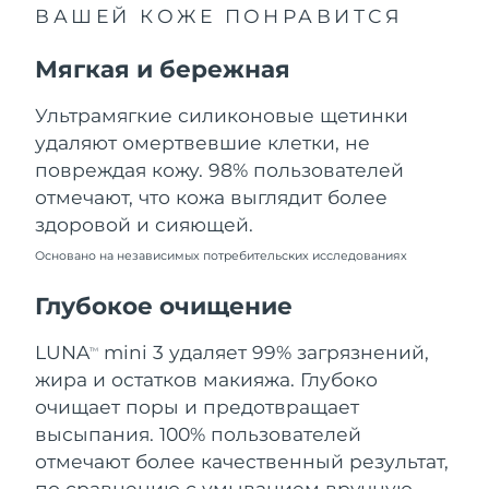
ВАШЕЙ КОЖЕ ПОНРАВИТСЯ
Ожидаемая дата доставки
Ливан
10/08/2026
Мягкая и бережная
Ожидаемая дата доставки
Литва
09/08/2026
Ультрамягкие силиконовые щетинки
удаляют омертвевшие клетки, не
Ожидаемая дата доставки
Люксембург
повреждая кожу. 98% пользователей
09/08/2026
отмечают, что кожа выглядит более
Ожидаемая дата доставки
Макао (САР)
здоровой и сияющей.
11/08/2026
Основано на независимых потребительских исследованиях
Ожидаемая дата доставки
Малайзия
12/08/2026
Глубокое очищение
Ожидаемая дата доставки
LUNA
mini 3 удаляет 99% загрязнений,
Мальта
TM
09/08/2026
жира и остатков макияжа. Глубоко
очищает поры и предотвращает
Ожидаемая дата доставки
Мексика
13/08/2026
высыпания. 100% пользователей
отмечают более качественный результат,
Ожидаемая дата доставки
Монако
по сравнению с умыванием вручную.