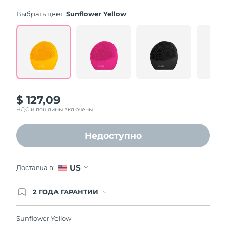
average
rating
Выбрать цвет:
Sunflower Yellow
value.
Read
545
Reviews.
Same
page
link.
$ 127,09
НДС и пошлины включены
Недоступно
US
Доставка в:
2 ГОДА ГАРАНТИИ
Заказ на сайте автоматически покрывается
полным гарантийным обслуживанием FOREO.
Это означает, что если в течение 2-х лет со дня
Sunflower Yellow