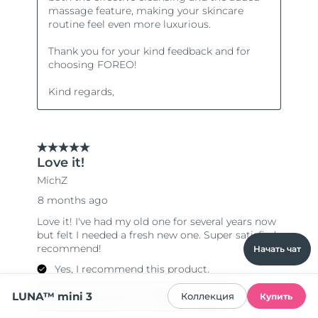
Начать чат
LUNA™ mini 3
Коллекция
Купить