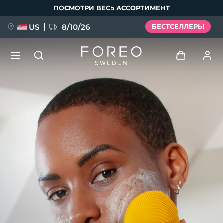
Перейти
ПОСМОТРИ ВЕСЬ АССОРТИМЕНТ
к
основному
содержанию
US
8/10/26
БЕСТСЕЛЛЕРЫ
НОВИНКА
Войти
Язык
BREAKING NEWS
Профиль пользователя
English
Deutsch
Español
Мои приборы
FAQ™ Pure Beauty-Tech Elixir
Français
Italiano
Português
Мои заказы
Polski
Svenska
Русский
Türkçe
简体中文
繁體中文
Мои адреса
issa™ Teeth Whitening Set
Мои подписки