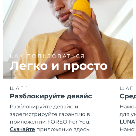
КАК ПОЛЬЗОВАТЬСЯ
Легко и просто
ШАГ 1
ШАГ 
Разблокируйте девайс
Сре
Разблокируйте девайс и
Намоч
зарегистрируйте гарантию в
для у
приложении FOREO For You.
LUNA
T
Скачайте
приложение здесь.
Намо