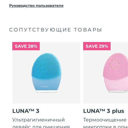
покупки с продуктом возникнут проблемы,
FOREO заменит его бесплатно.
Руководство пользователя
СОПУТСТВУЮЩИЕ ТОВАРЫ
SAVE 28%
SAVE 29%
LUNA™ 3
LUNA™ 3 plus
Ультрагигиеничный
Термоочищение
девайс для очищения
микротоки в од