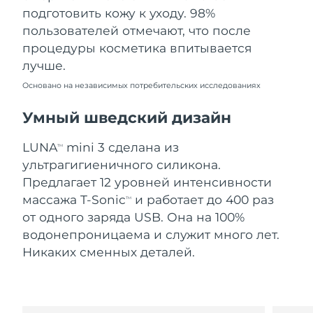
Словакия
09/08/2026
подготовить кожу к уходу. 98%
пользователей отмечают, что после
Ожидаемая дата доставки
Словения
процедуры косметика впитывается
09/08/2026
лучше.
Южно-Африканская
Ожидаемая дата доставки
Основано на независимых потребительских исследованиях
Республика
17/08/2026
Умный шведский дизайн
Ожидаемая дата доставки
Республика Корея
11/08/2026
LUNA
mini 3 сделана из
TM
ультрагигиеничного силикона.
Ожидаемая дата доставки
Испания
09/08/2026
Предлагает 12 уровней интенсивности
массажа T-Sonic
и работает до 400 раз
TM
Ожидаемая дата доставки
Швеция
от одного заряда USB. Она на 100%
09/08/2026
водонепроницаема и служит много лет.
Никаких сменных деталей.
Ожидаемая дата доставки
Швейцария
09/08/2026
Ожидаемая дата доставки
Тайвань
14/08/2026