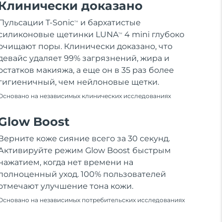
Клинически доказано
Пульсации T-Sonic
и бархатистые
TM
силиконовые щетинки LUNA
4 mini глубоко
TM
очищают поры. Клинически доказано, что
девайс удаляет 99% загрязнений, жира и
остатков макияжа, а еще он в 35 раз более
гигиеничный, чем нейлоновые щетки.
Основано на независимых клинических исследованиях
Glow Boost
Верните коже сияние всего за 30 секунд.
Активируйте режим Glow Boost быстрым
нажатием, когда нет времени на
полноценный уход. 100% пользователей
отмечают улучшение тона кожи.
Основано на независимых потребительских исследованиях