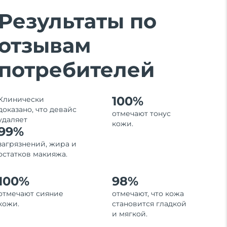
Результаты по
отзывам
потребителей
100%
Клинически
доказано, что девайс
отмечают тонус
удаляет
кожи.
99%
загрязнений, жира и
остатков макияжа.
100%
98%
отмечают сияние
отмечают, что кожа
кожи.
становится гладкой
и мягкой.