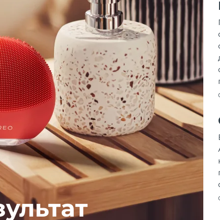
зультат