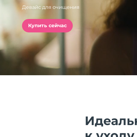
Девайс для очищения
issa™ Teeth Whitening Set
Купить сейчас
FAQ™ Dual LED Panel
ПОДАРКИ И НАБОРЫ
Специальные
предложения
БЕСТСЕЛЛЕРЫ
Идеаль
к уходу