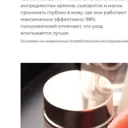
Уход KIWI™
All acne treatment devices
All revitalizing eye massagers
Serum
ингредиентам кремов, сывороток и масок
issa™ Teeth Whitening Gel
Advanced pore care essentials
For healthy hair
проникать глубоко в кожу, где они работают
18% PAP
максимально эффективно. 98%
Косметика
Для мужчин
пользователей отмечают, что уход
впитывается лучше.
Основано на независимых потребительских исследования
Купить
FOREO APP
ПОДРОБНЕЕ