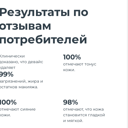
Результаты по
отзывам
потребителей
100%
Клинически
доказано, что девайс
отмечают тонус
удаляет
кожи.
99%
загрязнений, жира и
остатков макияжа.
100%
98%
отмечают сияние
отмечают, что кожа
кожи.
становится гладкой
и мягкой.