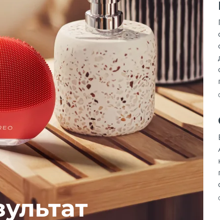
зультат