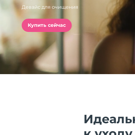
Девайс для очищения
issa™ Teeth Whitening Set
Купить сейчас
FAQ™ Dual LED Panel
ПОДАРКИ И НАБОРЫ
Специальные
предложения
БЕСТСЕЛЛЕРЫ
Идеаль
к уходу