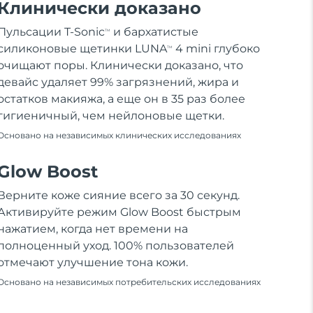
Клинически доказано
Пульсации T-Sonic
и бархатистые
TM
силиконовые щетинки LUNA
4 mini глубоко
TM
очищают поры. Клинически доказано, что
девайс удаляет 99% загрязнений, жира и
остатков макияжа, а еще он в 35 раз более
гигиеничный, чем нейлоновые щетки.
Основано на независимых клинических исследованиях
Glow Boost
Верните коже сияние всего за 30 секунд.
Активируйте режим Glow Boost быстрым
нажатием, когда нет времени на
полноценный уход. 100% пользователей
отмечают улучшение тона кожи.
Основано на независимых потребительских исследованиях