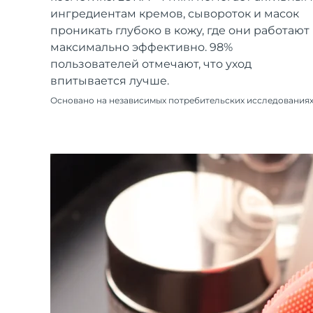
Уход KIWI™
All acne treatment devices
All revitalizing eye massagers
Serum
ингредиентам кремов, сывороток и масок
issa™ Teeth Whitening Gel
Advanced pore care essentials
For healthy hair
проникать глубоко в кожу, где они работают
18% PAP
максимально эффективно. 98%
Косметика
Для мужчин
пользователей отмечают, что уход
впитывается лучше.
Основано на независимых потребительских исследования
Купить
FOREO APP
ПОДРОБНЕЕ