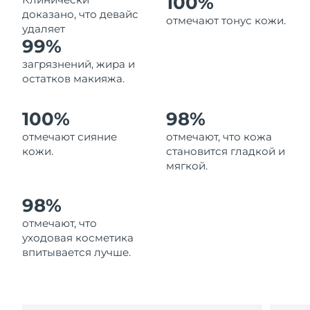
100%
Ожидаемая дата доставки
доказано, что девайс
Ливан
отмечают тонус кожи.
8/11/26
удаляет
99%
Ожидаемая дата доставки
Литва
загрязнений, жира и
8/10/26
остатков макияжа.
Ожидаемая дата доставки
Люксембург
8/10/26
100%
98%
отмечают сияние
отмечают, что кожа
Ожидаемая дата доставки
Макао (САР)
8/12/26
кожи.
становится гладкой и
мягкой.
Ожидаемая дата доставки
Малайзия
8/13/26
98%
Ожидаемая дата доставки
отмечают, что
Мальта
8/10/26
уходовая косметика
впитывается лучше.
Ожидаемая дата доставки
Мексика
8/14/26
Ожидаемая дата доставки
Монако