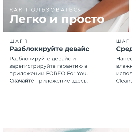
КАК ПОЛЬЗОВАТЬСЯ
Легко и просто
ШАГ 1
ШАГ 
Разблокируйте девайс
Сре
Разблокируйте девайс и
Нанес
зарегистрируйте гарантию в
влажн
приложении FOREO For You.
испол
Скачайте
приложение здесь.
Clean