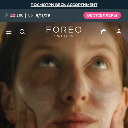
Перейти
ПОСМОТРИ ВЕСЬ АССОРТИМЕНТ
к
основному
содержанию
US
8/11/26
БЕСТСЕЛЛЕРЫ
НОВИНКА
Войти
Язык
BREAKING NEWS
Профиль пользователя
English
Deutsch
Español
Мои приборы
FAQ™ Pure Beauty-Tech Elixir
Français
Italiano
Português
Мои заказы
Polski
Svenska
Русский
Türkçe
简体中文
繁體中文
Мои адреса
issa™ Teeth Whitening Set
Мои подписки