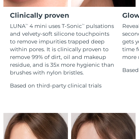
Advanced pore care essentials
For healthy hair
Ожидаемая дата доставки
18% PAP
Гибралтар
Косметика
Для мужчин
8/14/26
Clinically proven
Glow
Ожидаемая дата доставки
Греция
LUNA
4 mini uses T-Sonic
pulsations
Reveal
TM
TM
8/10/26
and velvety-soft silicone touchpoints
secon
to remove impurities trapped deep
gets y
Ожидаемая дата доставки
Гонконг (САР)
8/11/26
Купить
within pores. It is clinically proven to
time f
remove 99% of dirt, oil and makeup
more r
Ожидаемая дата доставки
Венгрия
residue, and is 35x more hygienic than
8/10/26
Based 
brushes with nylon bristles.
FOREO APP
Ожидаемая дата доставки
Исландия
8/11/26
Based on third-party clinical trials
ПОДРОБНЕЕ
Ожидаемая дата доставки
Индонезия
8/8/26
Ожидаемая дата доставки
Ирландия
8/10/26
Ожидаемая дата доставки
о-в Мэн