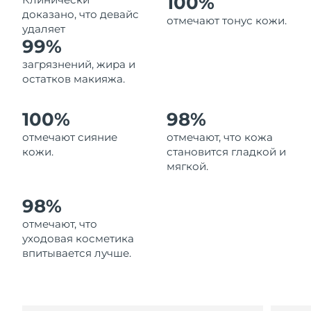
100%
Ожидаемая дата доставки
доказано, что девайс
Ливан
отмечают тонус кожи.
8/12/26
удаляет
99%
Ожидаемая дата доставки
Литва
загрязнений, жира и
8/11/26
остатков макияжа.
Ожидаемая дата доставки
Люксембург
8/11/26
100%
98%
отмечают сияние
отмечают, что кожа
Ожидаемая дата доставки
Макао (САР)
8/13/26
кожи.
становится гладкой и
мягкой.
Ожидаемая дата доставки
Малайзия
8/14/26
98%
Ожидаемая дата доставки
отмечают, что
Мальта
8/11/26
уходовая косметика
впитывается лучше.
Ожидаемая дата доставки
Мексика
8/15/26
Ожидаемая дата доставки
Монако