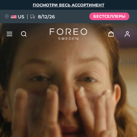
Перейти
ПОСМОТРИ ВЕСЬ АССОРТИМЕНТ
к
основному
содержанию
US
8/12/26
БЕСТСЕЛЛЕРЫ
НОВИНКА
Войти
Язык
BREAKING NEWS
Профиль пользователя
English
Deutsch
Español
Мои приборы
FAQ™ Pure Beauty-Tech Elixir
Français
Italiano
Português
Мои заказы
Polski
Svenska
Русский
Türkçe
简体中文
繁體中文
Мои адреса
issa™ Teeth Whitening Set
Мои подписки