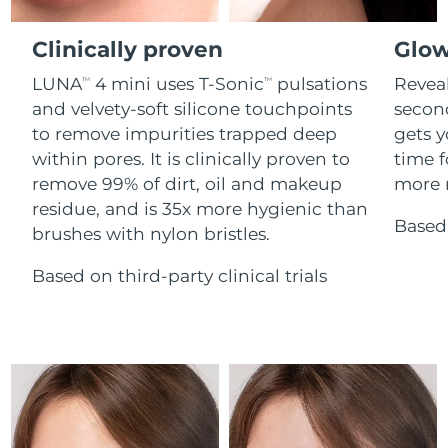
Advanced pore care essentials
For healthy hair
Ожидаемая дата доставки
18% PAP
Гибралтар
Косметика
Для мужчин
8/15/26
Clinically proven
Glow
Ожидаемая дата доставки
Греция
LUNA
4 mini uses T-Sonic
pulsations
Reveal
TM
TM
8/11/26
and velvety-soft silicone touchpoints
secon
to remove impurities trapped deep
gets y
Ожидаемая дата доставки
Гонконг (САР)
8/12/26
Купить
within pores. It is clinically proven to
time f
remove 99% of dirt, oil and makeup
more r
Ожидаемая дата доставки
Венгрия
residue, and is 35x more hygienic than
8/11/26
Based 
brushes with nylon bristles.
FOREO APP
Ожидаемая дата доставки
Исландия
8/12/26
Based on third-party clinical trials
ПОДРОБНЕЕ
Ожидаемая дата доставки
Индонезия
8/9/26
Ожидаемая дата доставки
Ирландия
8/11/26
Ожидаемая дата доставки
о-в Мэн