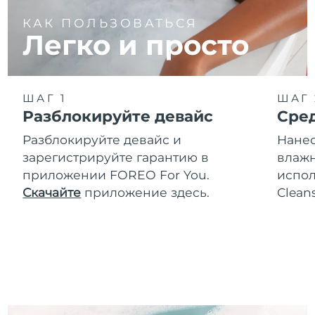
КАК ПОЛЬЗОВАТЬСЯ
Легко и просто
ШАГ 1
ШАГ 
Разблокируйте девайс
Сре
Разблокируйте девайс и
Нанес
зарегистрируйте гарантию в
влажн
приложении FOREO For You.
испол
Скачайте
приложение здесь.
Clean