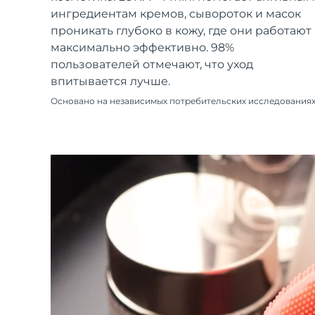
Уход KIWI™
All acne treatment devices
All revitalizing eye massagers
Serum
ингредиентам кремов, сывороток и масок
issa™ Teeth Whitening Gel
Advanced pore care essentials
For healthy hair
проникать глубоко в кожу, где они работают
18% PAP
максимально эффективно. 98%
Косметика
Для мужчин
пользователей отмечают, что уход
впитывается лучше.
Основано на независимых потребительских исследования
Купить
FOREO APP
ПОДРОБНЕЕ