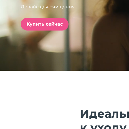
Девайс для очищения
issa™ Teeth Whitening Set
Купить сейчас
FAQ™ Dual LED Panel
ПОДАРКИ И НАБОРЫ
Специальные
предложения
БЕСТСЕЛЛЕРЫ
Идеаль
к уходу