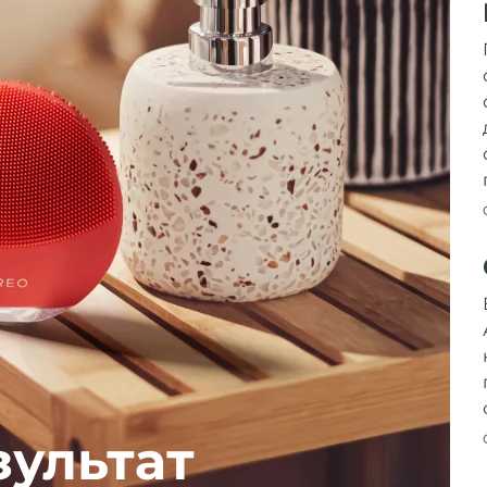
зультат