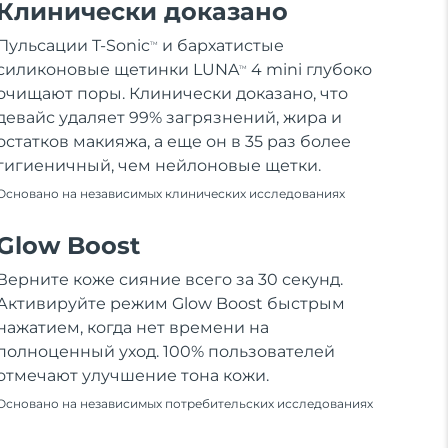
Клинически доказано
Пульсации T-Sonic
и бархатистые
TM
силиконовые щетинки LUNA
4 mini глубоко
TM
очищают поры. Клинически доказано, что
девайс удаляет 99% загрязнений, жира и
остатков макияжа, а еще он в 35 раз более
гигиеничный, чем нейлоновые щетки.
Основано на независимых клинических исследованиях
Glow Boost
Верните коже сияние всего за 30 секунд.
Активируйте режим Glow Boost быстрым
нажатием, когда нет времени на
полноценный уход. 100% пользователей
отмечают улучшение тона кожи.
Основано на независимых потребительских исследованиях