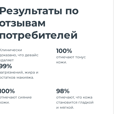
Результаты по
отзывам
потребителей
100%
Клинически
доказано, что девайс
отмечают тонус
удаляет
кожи.
99%
загрязнений, жира и
остатков макияжа.
100%
98%
отмечают сияние
отмечают, что кожа
кожи.
становится гладкой
и мягкой.