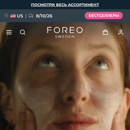
Перейти
ПОСМОТРИ ВЕСЬ АССОРТИМЕНТ
к
основному
содержанию
US
8/10/26
БЕСТСЕЛЛЕРЫ
НОВИНКА
Войти
Язык
BREAKING NEWS
Профиль пользователя
English
Deutsch
Español
Мои приборы
FAQ™ Pure Beauty-Tech Elixir
Français
Italiano
Português
Мои заказы
Polski
Svenska
Русский
Türkçe
简体中文
繁體中文
Мои адреса
issa™ Teeth Whitening Set
Мои подписки