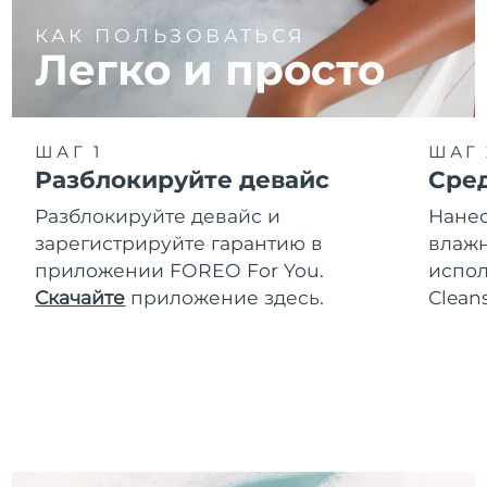
КАК ПОЛЬЗОВАТЬСЯ
Легко и просто
ШАГ 1
ШАГ 
Разблокируйте девайс
Сре
Разблокируйте девайс и
Нанес
зарегистрируйте гарантию в
влажн
приложении FOREO For You.
испол
Скачайте
приложение здесь.
Clean