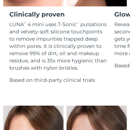
Advanced pore care essentials
For healthy hair
Ожидаемая дата доставки
18% PAP
Гибралтар
Косметика
Для мужчин
8/13/26
Clinically proven
Glow
Ожидаемая дата доставки
Греция
LUNA
4 mini uses T-Sonic
pulsations
Reveal
TM
TM
8/9/26
and velvety-soft silicone touchpoints
secon
to remove impurities trapped deep
gets y
Ожидаемая дата доставки
Гонконг (САР)
8/10/26
Купить
within pores. It is clinically proven to
time f
remove 99% of dirt, oil and makeup
more r
Ожидаемая дата доставки
Венгрия
residue, and is 35x more hygienic than
8/9/26
Based 
brushes with nylon bristles.
FOREO APP
Ожидаемая дата доставки
Исландия
8/10/26
Based on third-party clinical trials
ПОДРОБНЕЕ
Ожидаемая дата доставки
Индонезия
8/7/26
Ожидаемая дата доставки
Ирландия
8/9/26
Ожидаемая дата доставки
о-в Мэн