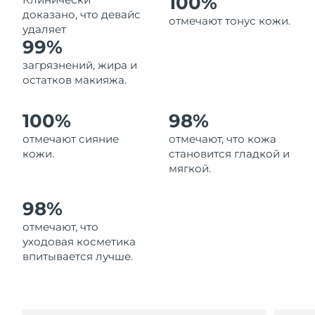
100%
Ожидаемая дата доставки
доказано, что девайс
Ливан
отмечают тонус кожи.
8/10/26
удаляет
99%
Ожидаемая дата доставки
Литва
загрязнений, жира и
8/9/26
остатков макияжа.
Ожидаемая дата доставки
Люксембург
8/9/26
100%
98%
отмечают сияние
отмечают, что кожа
Ожидаемая дата доставки
Макао (САР)
8/11/26
кожи.
становится гладкой и
мягкой.
Ожидаемая дата доставки
Малайзия
8/12/26
98%
Ожидаемая дата доставки
отмечают, что
Мальта
8/9/26
уходовая косметика
впитывается лучше.
Ожидаемая дата доставки
Мексика
8/13/26
Ожидаемая дата доставки
Монако