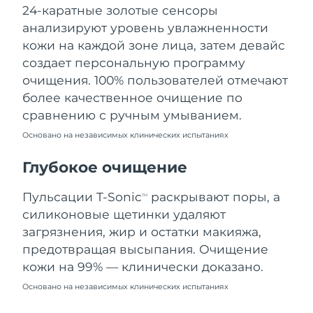
24-каратные золотые сенсоры
Ожидаемая дата доставки
Ливан
9.08.2026
анализируют уровень увлажненности
кожи на каждой зоне лица, затем девайс
Ожидаемая дата доставки
Литва
создает персональную программу
8.08.2026
очищения. 100% пользователей отмечают
Ожидаемая дата доставки
более качественное очищение по
Люксембург
8.08.2026
сравнению с ручным умыванием.
Основано на независимых клинических испытаниях
Ожидаемая дата доставки
Макао (САР)
10.08.2026
Глубокое очищение
Ожидаемая дата доставки
Малайзия
11.08.2026
Пульсации T-Sonic
раскрывают поры, а
TM
силиконовые щетинки удаляют
Ожидаемая дата доставки
Мальта
загрязнения, жир и остатки макияжа,
8.08.2026
предотвращая высыпания. Очищение
Ожидаемая дата доставки
кожи на 99% — клинически доказано.
Мексика
12.08.2026
Основано на независимых клинических испытаниях
Ожидаемая дата доставки
Монако