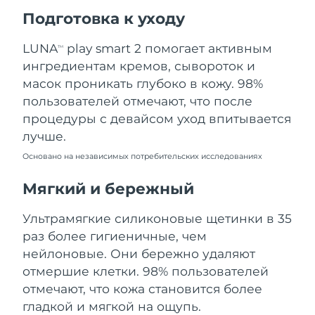
Ожидаемая дата доставки
Подготовка к уходу
Пуэрто-Рико
10.08.2026
LUNA
play smart 2 помогает активным
TM
Ожидаемая дата доставки
Катар
ингредиентам кремов, сывороток и
9.08.2026
масок проникать глубоко в кожу. 98%
Ожидаемая дата доставки
пользователей отмечают, что после
Реюньон
13.08.2026
процедуры с девайсом уход впитывается
лучше.
Ожидаемая дата доставки
Румыния
8.08.2026
Основано на независимых потребительских исследованиях
Ожидаемая дата доставки
Мягкий и бережный
Россия
16.08.2026
Ультрамягкие силиконовые щетинки в 35
Ожидаемая дата доставки
Саудовская Аравия
раз более гигиеничные, чем
9.08.2026
нейлоновые. Они бережно удаляют
Ожидаемая дата доставки
отмершие клетки. 98% пользователей
Сингапур
10.08.2026
отмечают, что кожа становится более
гладкой и мягкой на ощупь.
Ожидаемая дата доставки