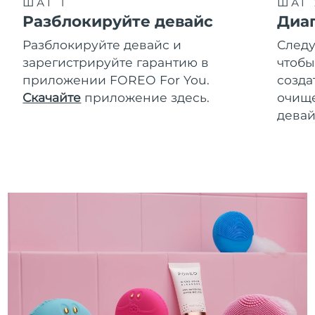
ШАГ 1
ШАГ 
Разблокируйте девайс
Диа
Разблокируйте девайс и
Следу
зарегистрируйте гарантию в
чтобы
приложении FOREO For You.
созда
Скачайте
приложение здесь.
очище
девай