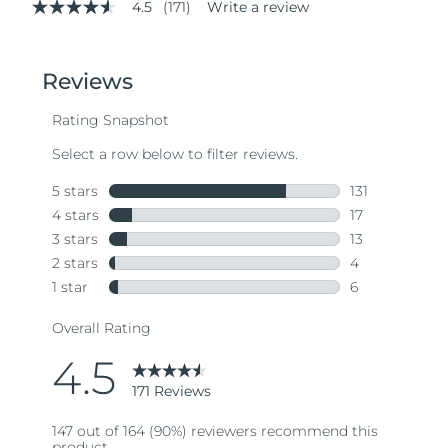
4.5
(171)
Write a review
4.5
out
of
5
stars,
average
rating
value.
Read
171
Reviews.
Same
page
link.