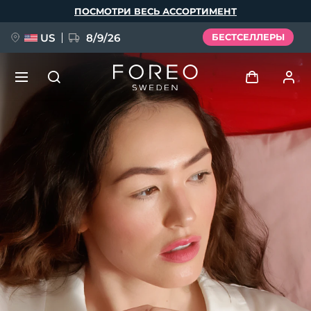
Перейти
ПОСМОТРИ ВЕСЬ АССОРТИМЕНТ
к
основному
содержанию
US
8/9/26
БЕСТСЕЛЛЕРЫ
НОВИНКА
Войти
Язык
BREAKING NEWS
Профиль пользователя
English
Deutsch
Español
Мои приборы
FAQ™ Pure Beauty-Tech Elixir
Français
Italiano
Português
Мои заказы
Polski
Svenska
Русский
Türkçe
简体中文
繁體中文
Мои адреса
issa™ Teeth Whitening Set
Мои подписки