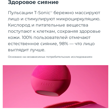
Здоровое сияние
9.08.2026
Пульсации T-Sonic
бережно массируют
Ожидаемая дата доставки
TM
Нидерланды
8.08.2026
лицо и стимулируют микроциркуляцию.
Кислород и питательные вещества
Ожидаемая дата доставки
Новая Зеландия
поступают к клеткам, сохраняя здоровье
8.08.2026
кожи. 100% пользователей отмечают
Ожидаемая дата доставки
естественное сияние, 98% — что лицо
Норвегия
8.08.2026
выглядит лучше.
Ожидаемая дата доставки
Основано на независимых потребительских исследованиях
Оман
11.08.2026
Ожидаемая дата доставки
Филиппины
11.08.2026
Ожидаемая дата доставки
Польша
9.08.2026
Ожидаемая дата доставки
Португалия
8.08.2026