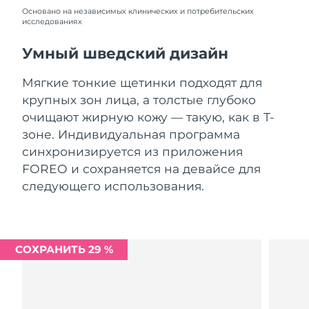
Словакия
8.08.2026
Основано на независимых клинических и потребительских
исследованиях
Ожидаемая дата доставки
Словения
8.08.2026
Умный шведский дизайн
Южно-Африканская
Ожидаемая дата доставки
Мягкие тонкие щетинки подходят для
Республика
16.08.2026
крупных зон лица, а толстые глубоко
очищают жирную кожу — такую, как в Т-
Ожидаемая дата доставки
Республика Корея
зоне. Индивидуальная программа
10.08.2026
синхронизируется из приложения
Ожидаемая дата доставки
FOREO и сохраняется на девайсе для
Испания
8.08.2026
следующего использования.
Ожидаемая дата доставки
Швеция
8.08.2026
Ожидаемая дата доставки
СОХРАНИТЬ 29 %
Швейцария
8.08.2026
Ожидаемая дата доставки
Тайвань
13.08.2026