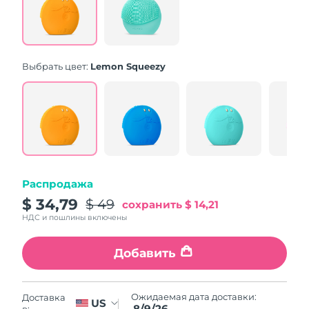
Same
page
link.
Выбрать цвет:
Lemon Squeezy
Распродажа
$ 34,79
$ 49
сохранить
$ 14,21
НДС и пошлины включены
Добавить
Ожидаемая дата доставки:
Доставка
US
8/9/26
в: