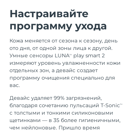
ШВЕДСКИЙ УХОД ЗА КОЖЕЙ
Настраивайте
программу ухода
Ожидаемая дата доставки
Австралия
11.08.2026
Очищение кожи
Лифтинг
Кожа меняется от сезона к сезону, день
Ожидаемая дата доставки
Австрия
LUNA™ 4 набор
BEAR™ 2 набор
8.08.2026
ото дня, от одной зоны лица к другой.
Anti-aging massage
Microcurrent toning
Умные сенсоры LUNA
play smart 2
TM
Ожидаемая дата доставки
Бахрейн
измеряют уровень увлажненности кожи
9.08.2026
отдельных зон, а девайс создает
Увлажнение
Забота о полости рта
LUNA™ 4 Plus
BEAR™ 2 go
программу очищения специально для
Ожидаемая дата доставки
Бельгия
UFO™ 3 набор
issa™ 4
8.08.2026
Massage, LED heating
Microcurrent toning on-the-go
вас.
FAQ™ АНТИВОЗРАСТНОЙ УХОД
Deep facial hydration
Hybrid silicone sonic toothbrush
Ожидаемая дата доставки
Девайс удаляет 99% загрязнений,
Бермудские о-ва
14.08.2026
NEW
благодаря сочетанию пульсаций T-Sonic
LUNA™ 4 Men
BEAR™ 2 eyes & lips
TM
UFO™ 3 LED
issa™ 4 plus
с толстыми и тонкими силиконовыми
For men, anti-aging massage
Microcurrent line smoothing device
Босния и
Ожидаемая дата доставки
Near-infrared and red light therapy
щетинками — в 35 более гигиеничными,
Smart hybrid silicone sonic toothbrush
Герцеговина
11.08.2026
device
Омоложение
LED-процедуры
чем нейлоновые. Пришло время