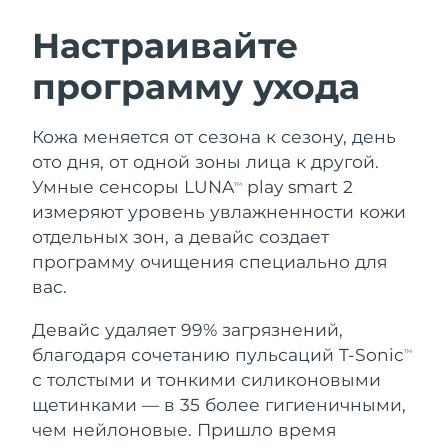
ШВЕДСКИЙ УХОД ЗА КОЖЕЙ
Настраивайте
программу ухода
Ожидаемая дата доставки
Австралия
8/12/26
Очищение кожи
Лифтинг
Кожа меняется от сезона к сезону, день
Ожидаемая дата доставки
Австрия
LUNA™ 4 набор
BEAR™ 2 набор
8/9/26
ото дня, от одной зоны лица к другой.
Anti-aging massage
Microcurrent toning
Умные сенсоры LUNA
play smart 2
TM
Ожидаемая дата доставки
Бахрейн
измеряют уровень увлажненности кожи
8/10/26
отдельных зон, а девайс создает
Увлажнение
Забота о полости рта
LUNA™ 4 Plus
BEAR™ 2 go
программу очищения специально для
Ожидаемая дата доставки
Бельгия
UFO™ 3 набор
issa™ 4
8/9/26
Massage, LED heating
Microcurrent toning on-the-go
вас.
FAQ™ АНТИВОЗРАСТНОЙ УХОД
Deep facial hydration
Hybrid silicone sonic toothbrush
Ожидаемая дата доставки
Девайс удаляет 99% загрязнений,
Бермудские о-ва
8/15/26
NEW
благодаря сочетанию пульсаций T-Sonic
LUNA™ 4 Men
BEAR™ 2 eyes & lips
TM
UFO™ 3 LED
issa™ 4 plus
с толстыми и тонкими силиконовыми
For men, anti-aging massage
Microcurrent line smoothing device
Босния и
Ожидаемая дата доставки
Near-infrared and red light therapy
щетинками — в 35 более гигиеничными,
Smart hybrid silicone sonic toothbrush
Герцеговина
8/12/26
device
Омоложение
LED-процедуры
чем нейлоновые. Пришло время