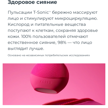
Здоровое сияние
8/10/26
Пульсации T-Sonic
бережно массируют
Ожидаемая дата доставки
TM
Нидерланды
8/9/26
лицо и стимулируют микроциркуляцию.
Кислород и питательные вещества
Ожидаемая дата доставки
Новая Зеландия
поступают к клеткам, сохраняя здоровье
8/9/26
кожи. 100% пользователей отмечают
Ожидаемая дата доставки
естественное сияние, 98% — что лицо
Норвегия
8/9/26
выглядит лучше.
Ожидаемая дата доставки
Основано на независимых потребительских исследованиях
Оман
8/12/26
Ожидаемая дата доставки
Филиппины
8/12/26
Ожидаемая дата доставки
Польша
8/10/26
Ожидаемая дата доставки
Португалия
8/9/26