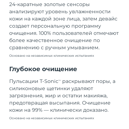
24-каратные золотые сенсоры
Ожидаемая дата доставки
Ливан
8/10/26
анализируют уровень увлажненности
кожи на каждой зоне лица, затем девайс
Ожидаемая дата доставки
Литва
создает персональную программу
8/9/26
очищения. 100% пользователей отмечают
Ожидаемая дата доставки
более качественное очищение по
Люксембург
8/9/26
сравнению с ручным умыванием.
Основано на независимых клинических испытаниях
Ожидаемая дата доставки
Макао (САР)
8/11/26
Глубокое очищение
Ожидаемая дата доставки
Малайзия
8/12/26
Пульсации T-Sonic
раскрывают поры, а
TM
силиконовые щетинки удаляют
Ожидаемая дата доставки
Мальта
загрязнения, жир и остатки макияжа,
8/9/26
предотвращая высыпания. Очищение
Ожидаемая дата доставки
кожи на 99% — клинически доказано.
Мексика
8/13/26
Основано на независимых клинических испытаниях
Ожидаемая дата доставки
Монако