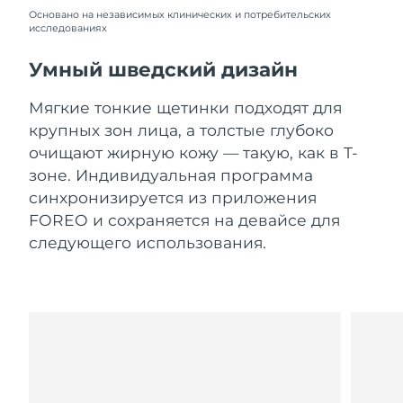
Словакия
8/9/26
Основано на независимых клинических и потребительских
исследованиях
Ожидаемая дата доставки
Словения
8/9/26
Умный шведский дизайн
Южно-Африканская
Ожидаемая дата доставки
Мягкие тонкие щетинки подходят для
Республика
8/17/26
крупных зон лица, а толстые глубоко
очищают жирную кожу — такую, как в Т-
Ожидаемая дата доставки
Республика Корея
зоне. Индивидуальная программа
8/11/26
синхронизируется из приложения
Ожидаемая дата доставки
FOREO и сохраняется на девайсе для
Испания
8/9/26
следующего использования.
Ожидаемая дата доставки
Швеция
8/9/26
Ожидаемая дата доставки
Швейцария
8/9/26
Ожидаемая дата доставки
Тайвань
8/14/26