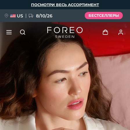
Перейти
ПОСМОТРИ ВЕСЬ АССОРТИМЕНТ
к
основному
содержанию
US
8/10/26
БЕСТСЕЛЛЕРЫ
НОВИНКА
Войти
Язык
BREAKING NEWS
Профиль пользователя
English
Deutsch
Español
Мои приборы
FAQ™ Pure Beauty-Tech Elixir
Français
Italiano
Português
Мои заказы
Polski
Svenska
Русский
Türkçe
简体中文
繁體中文
Мои адреса
issa™ Teeth Whitening Set
Мои подписки