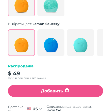
Same
page
link.
Выбрать цвет:
Lemon Squeezy
Распродажа
$ 49
НДС и пошлины включены
Добавить
Ожидаемая дата доставки:
Доставка
US
8/10/26
в: