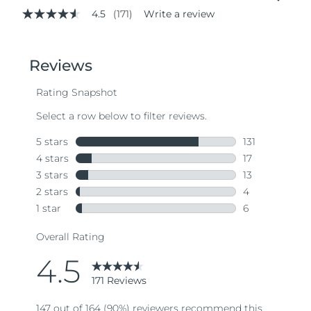
4.5
(171)
Write a review
4.5
out
of
5
stars,
average
rating
value.
Read
171
Reviews.
Same
page
link.