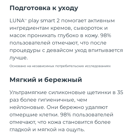
Ожидаемая дата доставки
Подготовка к уходу
Пуэрто-Рико
8/11/26
LUNA
play smart 2 помогает активным
TM
Ожидаемая дата доставки
Катар
ингредиентам кремов, сывороток и
8/10/26
масок проникать глубоко в кожу. 98%
Ожидаемая дата доставки
пользователей отмечают, что после
Реюньон
8/14/26
процедуры с девайсом уход впитывается
лучше.
Ожидаемая дата доставки
Румыния
8/9/26
Основано на независимых потребительских исследованиях
Ожидаемая дата доставки
Мягкий и бережный
Россия
8/17/26
Ультрамягкие силиконовые щетинки в 35
Ожидаемая дата доставки
Саудовская Аравия
раз более гигиеничные, чем
8/10/26
нейлоновые. Они бережно удаляют
Ожидаемая дата доставки
отмершие клетки. 98% пользователей
Сингапур
8/11/26
отмечают, что кожа становится более
гладкой и мягкой на ощупь.
Ожидаемая дата доставки