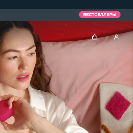
БЕСТСЕЛЛЕРЫ
Войти
Профиль пользователя
Мои приборы
Мои заказы
Мои адреса
Мои подписки