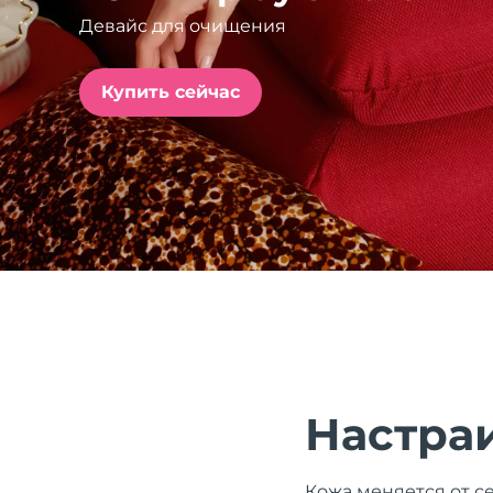
Девайс для очищения
issa™ Teeth Whitening Set
Купить сейчас
FAQ™ Dual LED Panel
ПОДАРКИ И НАБОРЫ
Специальные
предложения
БЕСТСЕЛЛЕРЫ
Настра
Кожа меняется от се