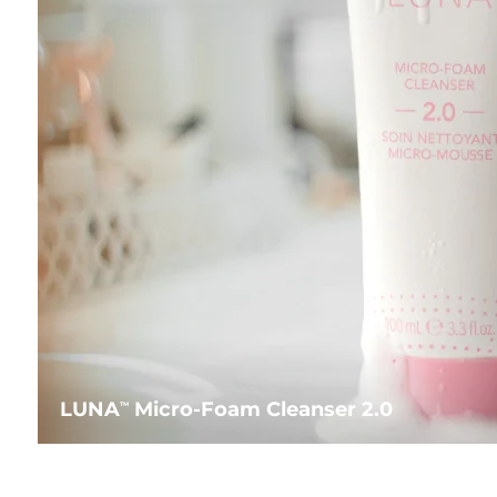
LUNA
Micro-Foam Cleanser 2.0
TM