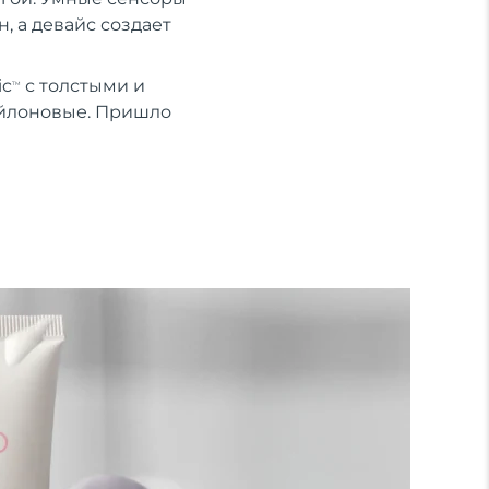
, а девайс создает
ic
с толстыми и
TM
ейлоновые. Пришло