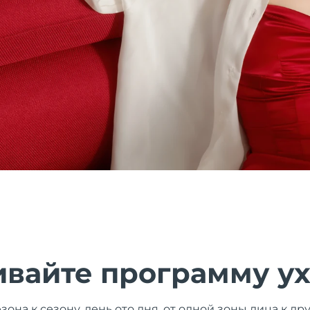
ивайте программу у
зона к сезону, день ото дня, от одной зоны лица к д