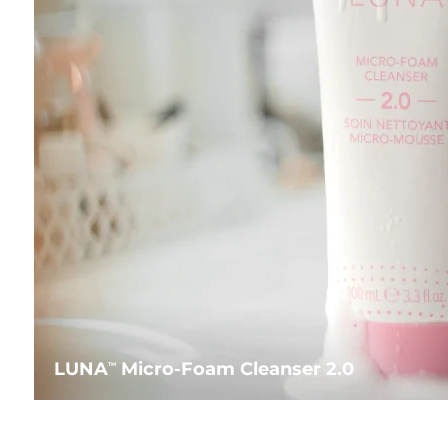
LUNA
Micro-Foam Cleanser 2.0
TM