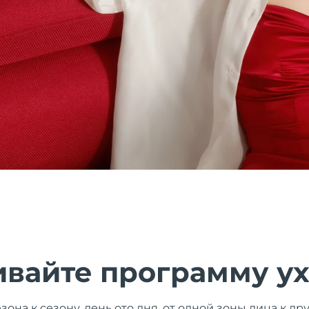
ивайте программу у
зона к сезону, день ото дня, от одной зоны лица к д