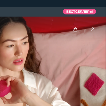
БЕСТСЕЛЛЕРЫ
Войти
Профиль пользователя
Мои приборы
Мои заказы
Мои адреса
Мои подписки