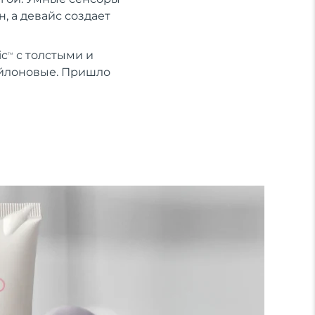
, а девайс создает
ic
с толстыми и
TM
ейлоновые. Пришло