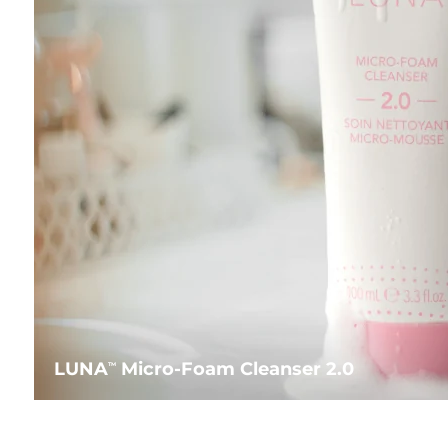
LUNA
Micro-Foam Cleanser 2.0
TM