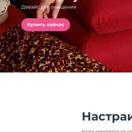
Девайс для очищения
issa™ Teeth Whitening Set
Купить сейчас
FAQ™ Dual LED Panel
ПОДАРКИ И НАБОРЫ
Специальные
предложения
БЕСТСЕЛЛЕРЫ
Настра
Кожа меняется от се