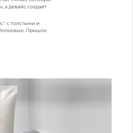
, а девайс создает
ic
с толстыми и
TM
ейлоновые. Пришло