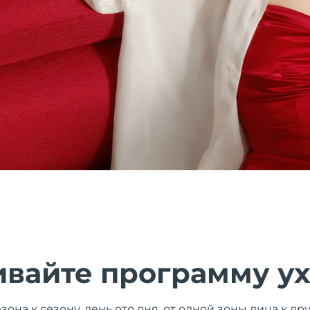
ивайте программу у
зона к сезону, день ото дня, от одной зоны лица к д