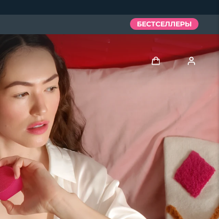
БЕСТСЕЛЛЕРЫ
Войти
Профиль пользователя
Мои приборы
Мои заказы
Мои адреса
Мои подписки