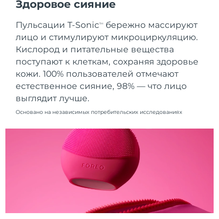
Здоровое сияние
10.08.2026
Пульсации T-Sonic
бережно массируют
Ожидаемая дата доставки
TM
Нидерланды
09.08.2026
лицо и стимулируют микроциркуляцию.
Кислород и питательные вещества
Ожидаемая дата доставки
Новая Зеландия
поступают к клеткам, сохраняя здоровье
09.08.2026
кожи. 100% пользователей отмечают
Ожидаемая дата доставки
естественное сияние, 98% — что лицо
Норвегия
09.08.2026
выглядит лучше.
Ожидаемая дата доставки
Основано на независимых потребительских исследованиях
Оман
12.08.2026
Ожидаемая дата доставки
Филиппины
12.08.2026
Ожидаемая дата доставки
Польша
10.08.2026
Ожидаемая дата доставки
Португалия
09.08.2026