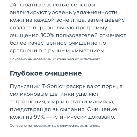
24-каратные золотые сенсоры
Ожидаемая дата доставки
Ливан
10.08.2026
анализируют уровень увлажненности
кожи на каждой зоне лица, затем девайс
Ожидаемая дата доставки
Литва
создает персональную программу
09.08.2026
очищения. 100% пользователей отмечают
Ожидаемая дата доставки
более качественное очищение по
Люксембург
09.08.2026
сравнению с ручным умыванием.
Основано на независимых клинических испытаниях
Ожидаемая дата доставки
Макао (САР)
11.08.2026
Глубокое очищение
Ожидаемая дата доставки
Малайзия
12.08.2026
Пульсации T-Sonic
раскрывают поры, а
TM
силиконовые щетинки удаляют
Ожидаемая дата доставки
Мальта
загрязнения, жир и остатки макияжа,
09.08.2026
предотвращая высыпания. Очищение
Ожидаемая дата доставки
кожи на 99% — клинически доказано.
Мексика
13.08.2026
Основано на независимых клинических испытаниях
Ожидаемая дата доставки
Монако