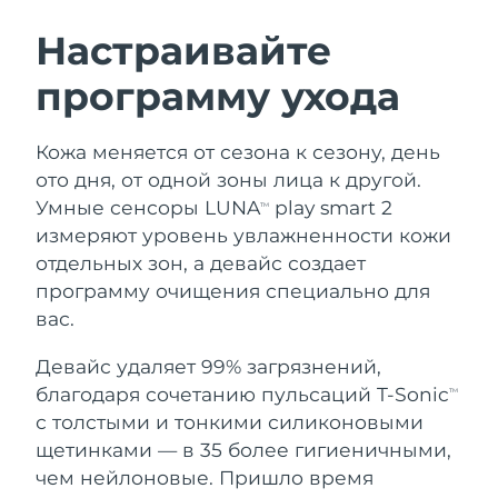
ШВЕДСКИЙ УХОД ЗА КОЖЕЙ
Настраивайте
программу ухода
Ожидаемая дата доставки
Австралия
12.08.2026
Очищение кожи
Лифтинг
Кожа меняется от сезона к сезону, день
Ожидаемая дата доставки
Австрия
LUNA™ 4 набор
BEAR™ 2 набор
09.08.2026
ото дня, от одной зоны лица к другой.
Anti-aging massage
Microcurrent toning
Умные сенсоры LUNA
play smart 2
TM
Ожидаемая дата доставки
Бахрейн
измеряют уровень увлажненности кожи
10.08.2026
отдельных зон, а девайс создает
Увлажнение
Забота о полости рта
LUNA™ 4 Plus
BEAR™ 2 go
программу очищения специально для
Ожидаемая дата доставки
Бельгия
UFO™ 3 набор
issa™ 4
09.08.2026
Massage, LED heating
Microcurrent toning on-the-go
вас.
FAQ™ АНТИВОЗРАСТНОЙ УХОД
Deep facial hydration
Hybrid silicone sonic toothbrush
Ожидаемая дата доставки
Девайс удаляет 99% загрязнений,
Бермудские о-ва
15.08.2026
NEW
благодаря сочетанию пульсаций T-Sonic
LUNA™ 4 Men
BEAR™ 2 eyes & lips
TM
UFO™ 3 LED
issa™ 4 plus
с толстыми и тонкими силиконовыми
For men, anti-aging massage
Microcurrent line smoothing device
Босния и
Ожидаемая дата доставки
Near-infrared and red light therapy
щетинками — в 35 более гигиеничными,
Smart hybrid silicone sonic toothbrush
Герцеговина
12.08.2026
device
Омоложение
LED-процедуры
чем нейлоновые. Пришло время