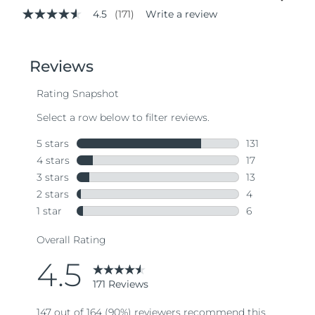
4.5
(171)
Write a review
4.5
out
of
5
stars,
average
rating
value.
Read
171
Reviews.
Same
page
link.