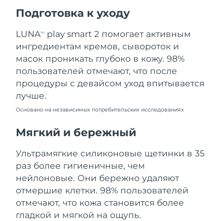
Ожидаемая дата доставки
Подготовка к уходу
Пуэрто-Рико
11.08.2026
LUNA
play smart 2 помогает активным
TM
Ожидаемая дата доставки
Катар
ингредиентам кремов, сывороток и
10.08.2026
масок проникать глубоко в кожу. 98%
Ожидаемая дата доставки
пользователей отмечают, что после
Реюньон
14.08.2026
процедуры с девайсом уход впитывается
лучше.
Ожидаемая дата доставки
Румыния
09.08.2026
Основано на независимых потребительских исследованиях
Ожидаемая дата доставки
Мягкий и бережный
Россия
17.08.2026
Ультрамягкие силиконовые щетинки в 35
Ожидаемая дата доставки
Саудовская Аравия
раз более гигиеничные, чем
10.08.2026
нейлоновые. Они бережно удаляют
Ожидаемая дата доставки
отмершие клетки. 98% пользователей
Сингапур
11.08.2026
отмечают, что кожа становится более
гладкой и мягкой на ощупь.
Ожидаемая дата доставки