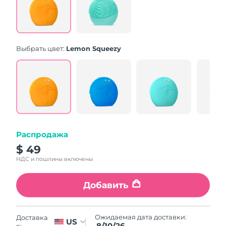
Same
page
link.
Выбрать цвет:
Lemon Squeezy
Распродажа
$ 49
НДС и пошлины включены
Добавить
Ожидаемая дата доставки:
Доставка
US
8/10/26
в: