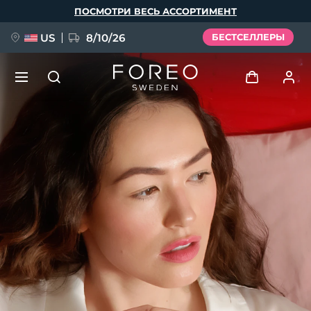
Перейти
ПОСМОТРИ ВЕСЬ АССОРТИМЕНТ
к
основному
содержанию
US
8/10/26
БЕСТСЕЛЛЕРЫ
НОВИНКА
Войти
Язык
BREAKING NEWS
Профиль пользователя
English
Deutsch
Español
Мои приборы
FAQ™ Pure Beauty-Tech Elixir
Français
Italiano
Português
Мои заказы
Polski
Svenska
Русский
Türkçe
简体中文
繁體中文
Мои адреса
issa™ Teeth Whitening Set
Мои подписки