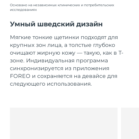
Словакия
09.08.2026
Основано на независимых клинических и потребительских
исследованиях
Ожидаемая дата доставки
Словения
09.08.2026
Умный шведский дизайн
Южно-Африканская
Ожидаемая дата доставки
Мягкие тонкие щетинки подходят для
Республика
17.08.2026
крупных зон лица, а толстые глубоко
очищают жирную кожу — такую, как в Т-
Ожидаемая дата доставки
Республика Корея
зоне. Индивидуальная программа
11.08.2026
синхронизируется из приложения
Ожидаемая дата доставки
FOREO и сохраняется на девайсе для
Испания
09.08.2026
следующего использования.
Ожидаемая дата доставки
Швеция
09.08.2026
Ожидаемая дата доставки
Швейцария
09.08.2026
Ожидаемая дата доставки
Тайвань
14.08.2026