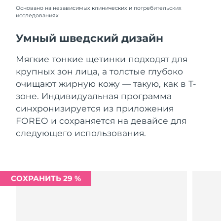
Словакия
8/8/26
Основано на независимых клинических и потребительских
исследованиях
Ожидаемая дата доставки
Словения
8/8/26
Умный шведский дизайн
Южно-Африканская
Ожидаемая дата доставки
Мягкие тонкие щетинки подходят для
Республика
8/16/26
крупных зон лица, а толстые глубоко
очищают жирную кожу — такую, как в Т-
Ожидаемая дата доставки
Республика Корея
зоне. Индивидуальная программа
8/10/26
синхронизируется из приложения
Ожидаемая дата доставки
FOREO и сохраняется на девайсе для
Испания
8/8/26
следующего использования.
Ожидаемая дата доставки
Швеция
8/8/26
Ожидаемая дата доставки
СОХРАНИТЬ 29 %
Швейцария
8/8/26
Ожидаемая дата доставки
Тайвань
8/13/26