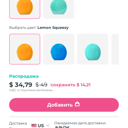
Same
page
link.
Выбрать цвет:
Lemon Squeezy
Распродажа
$ 34,79
$ 49
сохранить
$ 14,21
НДС и пошлины включены
Добавить
Ожидаемая дата доставки:
Доставка
US
8/9/26
в: