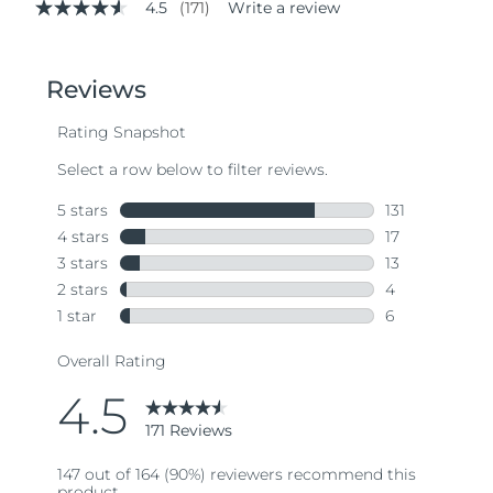
4.5
(171)
Write a review
4.5
out
of
5
stars,
average
rating
value.
Read
171
Reviews.
Same
page
link.