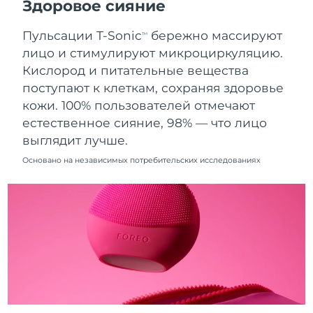
Здоровое сияние
8/9/26
Пульсации T-Sonic
бережно массируют
Ожидаемая дата доставки
TM
Нидерланды
8/8/26
лицо и стимулируют микроциркуляцию.
Кислород и питательные вещества
Ожидаемая дата доставки
Новая Зеландия
поступают к клеткам, сохраняя здоровье
8/8/26
кожи. 100% пользователей отмечают
Ожидаемая дата доставки
естественное сияние, 98% — что лицо
Норвегия
8/8/26
выглядит лучше.
Ожидаемая дата доставки
Основано на независимых потребительских исследованиях
Оман
8/11/26
Ожидаемая дата доставки
Филиппины
8/11/26
Ожидаемая дата доставки
Польша
8/9/26
Ожидаемая дата доставки
Португалия
8/8/26