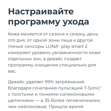
ШВЕДСКИЙ УХОД ЗА КОЖЕЙ
Настраивайте
программу ухода
Ожидаемая дата доставки
Австралия
8/11/26
Очищение кожи
Лифтинг
Кожа меняется от сезона к сезону, день
Ожидаемая дата доставки
Австрия
LUNA™ 4 набор
BEAR™ 2 набор
8/8/26
ото дня, от одной зоны лица к другой.
Anti-aging massage
Microcurrent toning
Умные сенсоры LUNA
play smart 2
TM
Ожидаемая дата доставки
Бахрейн
измеряют уровень увлажненности кожи
8/9/26
отдельных зон, а девайс создает
Увлажнение
Забота о полости рта
LUNA™ 4 Plus
BEAR™ 2 go
программу очищения специально для
Ожидаемая дата доставки
Бельгия
UFO™ 3 набор
issa™ 4
8/8/26
Massage, LED heating
Microcurrent toning on-the-go
вас.
FAQ™ АНТИВОЗРАСТНОЙ УХОД
Deep facial hydration
Hybrid silicone sonic toothbrush
Ожидаемая дата доставки
Девайс удаляет 99% загрязнений,
Бермудские о-ва
8/14/26
NEW
благодаря сочетанию пульсаций T-Sonic
LUNA™ 4 Men
BEAR™ 2 eyes & lips
TM
UFO™ 3 LED
issa™ 4 plus
с толстыми и тонкими силиконовыми
For men, anti-aging massage
Microcurrent line smoothing device
Босния и
Ожидаемая дата доставки
Near-infrared and red light therapy
щетинками — в 35 более гигиеничными,
Smart hybrid silicone sonic toothbrush
Герцеговина
8/11/26
device
Омоложение
LED-процедуры
чем нейлоновые. Пришло время