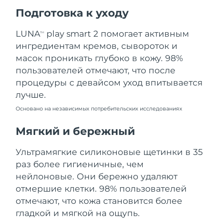
Ожидаемая дата доставки
Подготовка к уходу
Пуэрто-Рико
8/10/26
LUNA
play smart 2 помогает активным
TM
Ожидаемая дата доставки
Катар
ингредиентам кремов, сывороток и
8/9/26
масок проникать глубоко в кожу. 98%
Ожидаемая дата доставки
пользователей отмечают, что после
Реюньон
8/13/26
процедуры с девайсом уход впитывается
лучше.
Ожидаемая дата доставки
Румыния
8/8/26
Основано на независимых потребительских исследованиях
Ожидаемая дата доставки
Мягкий и бережный
Россия
8/16/26
Ультрамягкие силиконовые щетинки в 35
Ожидаемая дата доставки
Саудовская Аравия
раз более гигиеничные, чем
8/9/26
нейлоновые. Они бережно удаляют
Ожидаемая дата доставки
отмершие клетки. 98% пользователей
Сингапур
8/10/26
отмечают, что кожа становится более
гладкой и мягкой на ощупь.
Ожидаемая дата доставки