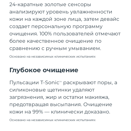
24-каратные золотые сенсоры
Ожидаемая дата доставки
Ливан
8/9/26
анализируют уровень увлажненности
кожи на каждой зоне лица, затем девайс
Ожидаемая дата доставки
Литва
создает персональную программу
8/8/26
очищения. 100% пользователей отмечают
Ожидаемая дата доставки
более качественное очищение по
Люксембург
8/8/26
сравнению с ручным умыванием.
Основано на независимых клинических испытаниях
Ожидаемая дата доставки
Макао (САР)
8/10/26
Глубокое очищение
Ожидаемая дата доставки
Малайзия
8/11/26
Пульсации T-Sonic
раскрывают поры, а
TM
силиконовые щетинки удаляют
Ожидаемая дата доставки
Мальта
загрязнения, жир и остатки макияжа,
8/8/26
предотвращая высыпания. Очищение
Ожидаемая дата доставки
кожи на 99% — клинически доказано.
Мексика
8/12/26
Основано на независимых клинических испытаниях
Ожидаемая дата доставки
Монако