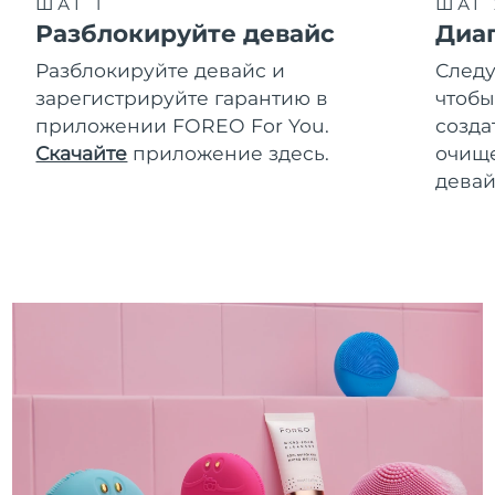
ШАГ 1
ШАГ 
Разблокируйте девайс
Диа
Разблокируйте девайс и
Следу
зарегистрируйте гарантию в
чтобы
приложении FOREO For You.
созда
Скачайте
приложение здесь.
очище
девай