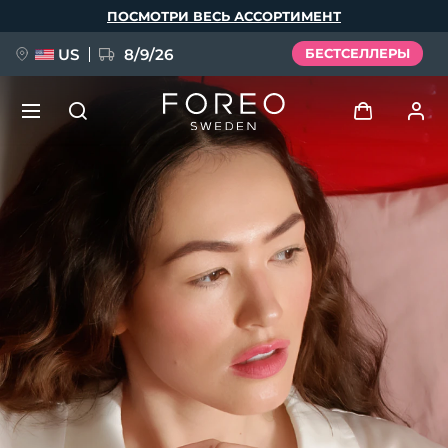
Перейти
ПОСМОТРИ ВЕСЬ АССОРТИМЕНТ
к
основному
содержанию
US
8/9/26
БЕСТСЕЛЛЕРЫ
НОВИНКА
Войти
Язык
BREAKING NEWS
Профиль пользователя
English
Deutsch
Español
Мои приборы
FAQ™ Pure Beauty-Tech Elixir
Français
Italiano
Português
Мои заказы
Polski
Svenska
Русский
Türkçe
简体中文
繁體中文
Мои адреса
issa™ Teeth Whitening Set
Мои подписки