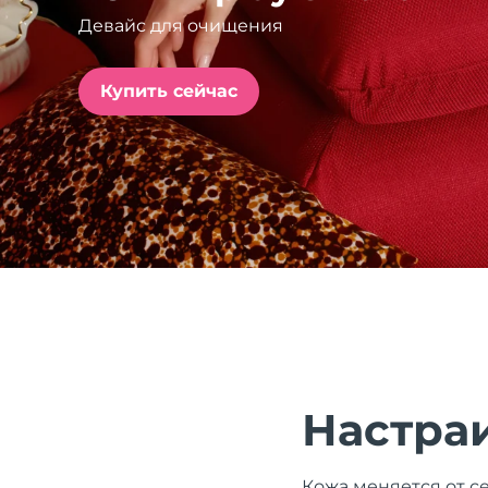
Девайс для очищения
issa™ Teeth Whitening Set
Купить сейчас
FAQ™ Dual LED Panel
ПОДАРКИ И НАБОРЫ
Специальные
предложения
БЕСТСЕЛЛЕРЫ
Настра
Кожа меняется от се