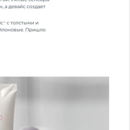
, а девайс создает
ic
с толстыми и
TM
ейлоновые. Пришло