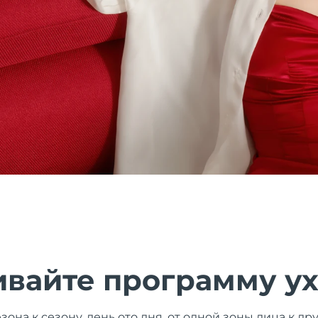
ивайте программу у
зона к сезону, день ото дня, от одной зоны лица к д