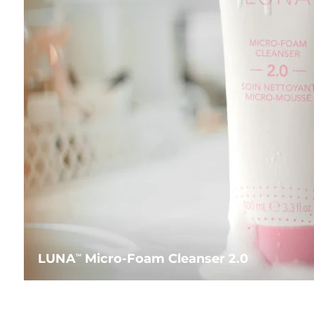
LUNA
Micro-Foam Cleanser 2.0
TM