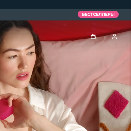
БЕСТСЕЛЛЕРЫ
Войти
Профиль пользователя
Мои приборы
Мои заказы
Мои адреса
Мои подписки