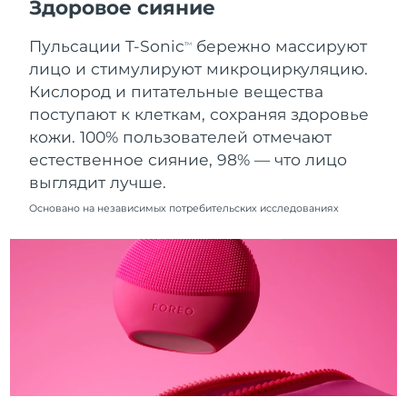
Здоровое сияние
10.08.2026
Пульсации T-Sonic
бережно массируют
Ожидаемая дата доставки
TM
Нидерланды
09.08.2026
лицо и стимулируют микроциркуляцию.
Кислород и питательные вещества
Ожидаемая дата доставки
Новая Зеландия
поступают к клеткам, сохраняя здоровье
09.08.2026
кожи. 100% пользователей отмечают
Ожидаемая дата доставки
естественное сияние, 98% — что лицо
Норвегия
09.08.2026
выглядит лучше.
Ожидаемая дата доставки
Основано на независимых потребительских исследованиях
Оман
12.08.2026
Ожидаемая дата доставки
Филиппины
12.08.2026
Ожидаемая дата доставки
Польша
10.08.2026
Ожидаемая дата доставки
Португалия
09.08.2026