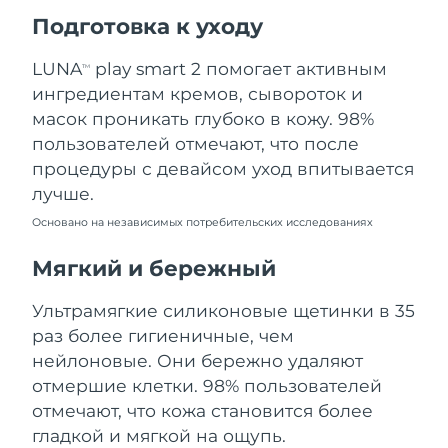
Ожидаемая дата доставки
Подготовка к уходу
Пуэрто-Рико
11.08.2026
LUNA
play smart 2 помогает активным
TM
Ожидаемая дата доставки
Катар
ингредиентам кремов, сывороток и
10.08.2026
масок проникать глубоко в кожу. 98%
Ожидаемая дата доставки
пользователей отмечают, что после
Реюньон
14.08.2026
процедуры с девайсом уход впитывается
лучше.
Ожидаемая дата доставки
Румыния
09.08.2026
Основано на независимых потребительских исследованиях
Ожидаемая дата доставки
Мягкий и бережный
Россия
17.08.2026
Ультрамягкие силиконовые щетинки в 35
Ожидаемая дата доставки
Саудовская Аравия
раз более гигиеничные, чем
10.08.2026
нейлоновые. Они бережно удаляют
Ожидаемая дата доставки
отмершие клетки. 98% пользователей
Сингапур
11.08.2026
отмечают, что кожа становится более
гладкой и мягкой на ощупь.
Ожидаемая дата доставки