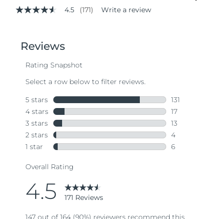
4.5
(171)
Write a review
4.5
out
of
5
stars,
average
rating
value.
Read
171
Reviews.
Same
page
link.