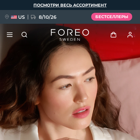
Перейти
ПОСМОТРИ ВЕСЬ АССОРТИМЕНТ
к
основному
содержанию
US
8/10/26
БЕСТСЕЛЛЕРЫ
НОВИНКА
Войти
Язык
BREAKING NEWS
Профиль пользователя
English
Deutsch
Español
Мои приборы
FAQ™ Pure Beauty-Tech Elixir
Français
Italiano
Português
Мои заказы
Polski
Svenska
Русский
Türkçe
简体中文
繁體中文
Мои адреса
issa™ Teeth Whitening Set
Мои подписки