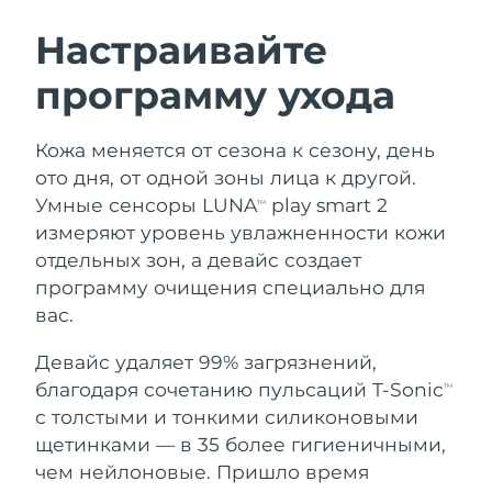
ШВЕДСКИЙ УХОД ЗА КОЖЕЙ
Настраивайте
программу ухода
Ожидаемая дата доставки
Австралия
12.08.2026
Очищение кожи
Лифтинг
Кожа меняется от сезона к сезону, день
Ожидаемая дата доставки
Австрия
LUNA™ 4 набор
BEAR™ 2 набор
09.08.2026
ото дня, от одной зоны лица к другой.
Anti-aging massage
Microcurrent toning
Умные сенсоры LUNA
play smart 2
TM
Ожидаемая дата доставки
Бахрейн
измеряют уровень увлажненности кожи
10.08.2026
отдельных зон, а девайс создает
Увлажнение
Забота о полости рта
LUNA™ 4 Plus
BEAR™ 2 go
программу очищения специально для
Ожидаемая дата доставки
Бельгия
UFO™ 3 набор
issa™ 4
09.08.2026
Massage, LED heating
Microcurrent toning on-the-go
вас.
FAQ™ АНТИВОЗРАСТНОЙ УХОД
Deep facial hydration
Hybrid silicone sonic toothbrush
Ожидаемая дата доставки
Девайс удаляет 99% загрязнений,
Бермудские о-ва
15.08.2026
NEW
благодаря сочетанию пульсаций T-Sonic
LUNA™ 4 Men
BEAR™ 2 eyes & lips
TM
UFO™ 3 LED
issa™ 4 plus
с толстыми и тонкими силиконовыми
For men, anti-aging massage
Microcurrent line smoothing device
Босния и
Ожидаемая дата доставки
Near-infrared and red light therapy
щетинками — в 35 более гигиеничными,
Smart hybrid silicone sonic toothbrush
Герцеговина
12.08.2026
device
Омоложение
LED-процедуры
чем нейлоновые. Пришло время