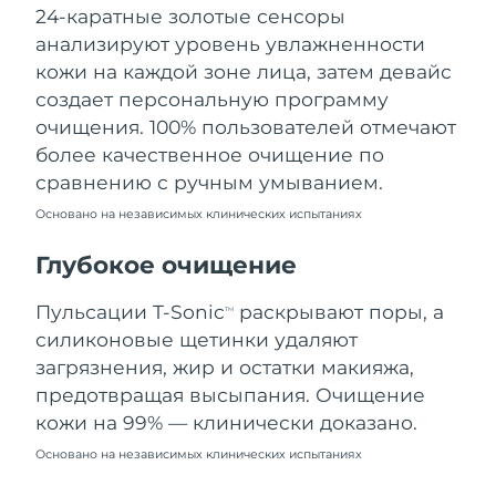
24-каратные золотые сенсоры
Ожидаемая дата доставки
Ливан
10.08.2026
анализируют уровень увлажненности
кожи на каждой зоне лица, затем девайс
Ожидаемая дата доставки
Литва
создает персональную программу
09.08.2026
очищения. 100% пользователей отмечают
Ожидаемая дата доставки
более качественное очищение по
Люксембург
09.08.2026
сравнению с ручным умыванием.
Основано на независимых клинических испытаниях
Ожидаемая дата доставки
Макао (САР)
11.08.2026
Глубокое очищение
Ожидаемая дата доставки
Малайзия
12.08.2026
Пульсации T-Sonic
раскрывают поры, а
TM
силиконовые щетинки удаляют
Ожидаемая дата доставки
Мальта
загрязнения, жир и остатки макияжа,
09.08.2026
предотвращая высыпания. Очищение
Ожидаемая дата доставки
кожи на 99% — клинически доказано.
Мексика
13.08.2026
Основано на независимых клинических испытаниях
Ожидаемая дата доставки
Монако