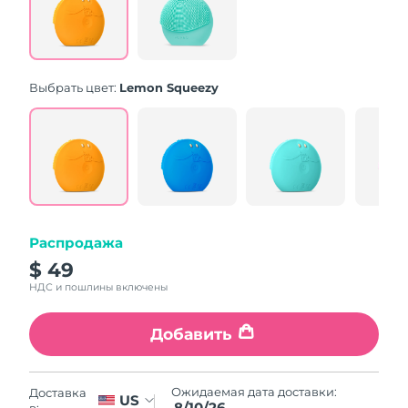
Same
page
link.
Выбрать цвет:
Lemon Squeezy
Распродажа
$ 49
НДС и пошлины включены
Добавить
Ожидаемая дата доставки:
Доставка
US
8/10/26
в: