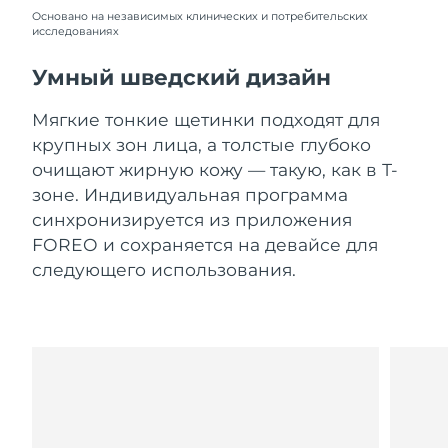
Словакия
09.08.2026
Основано на независимых клинических и потребительских
исследованиях
Ожидаемая дата доставки
Словения
09.08.2026
Умный шведский дизайн
Южно-Африканская
Ожидаемая дата доставки
Мягкие тонкие щетинки подходят для
Республика
17.08.2026
крупных зон лица, а толстые глубоко
очищают жирную кожу — такую, как в Т-
Ожидаемая дата доставки
Республика Корея
зоне. Индивидуальная программа
11.08.2026
синхронизируется из приложения
Ожидаемая дата доставки
FOREO и сохраняется на девайсе для
Испания
09.08.2026
следующего использования.
Ожидаемая дата доставки
Швеция
09.08.2026
Ожидаемая дата доставки
Швейцария
09.08.2026
Ожидаемая дата доставки
Тайвань
14.08.2026