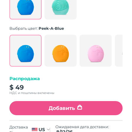
Same
page
link.
Выбрать цвет:
Peek-A-Blue
Распродажа
$ 49
НДС и пошлины включены
Добавить
Ожидаемая дата доставки:
Доставка
US
8/12/26
в: