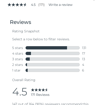
4.5
(171)
Write a review
4.5
out
of
5
stars,
average
rating
value.
Read
171
Reviews.
Same
page
link.