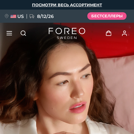
Перейти
ПОСМОТРИ ВЕСЬ АССОРТИМЕНТ
к
основному
содержанию
US
8/12/26
БЕСТСЕЛЛЕРЫ
НОВИНКА
Войти
Язык
BREAKING NEWS
Профиль пользователя
English
Deutsch
Español
Мои приборы
FAQ™ Pure Beauty-Tech Elixir
Français
Italiano
Português
Мои заказы
Polski
Svenska
Русский
Türkçe
简体中文
繁體中文
Мои адреса
issa™ Teeth Whitening Set
Мои подписки