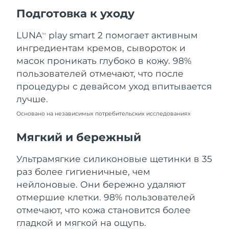
Ожидаемая дата доставки
Подготовка к уходу
Пуэрто-Рико
13/8/26
LUNA
play smart 2 помогает активным
TM
Ожидаемая дата доставки
Катар
ингредиентам кремов, сывороток и
12/8/26
масок проникать глубоко в кожу. 98%
Ожидаемая дата доставки
пользователей отмечают, что после
Реюньон
16/8/26
процедуры с девайсом уход впитывается
лучше.
Ожидаемая дата доставки
Румыния
11/8/26
Основано на независимых потребительских исследованиях
Ожидаемая дата доставки
Мягкий и бережный
Россия
19/8/26
Ультрамягкие силиконовые щетинки в 35
Ожидаемая дата доставки
Саудовская Аравия
раз более гигиеничные, чем
12/8/26
нейлоновые. Они бережно удаляют
Ожидаемая дата доставки
отмершие клетки. 98% пользователей
Сингапур
13/8/26
отмечают, что кожа становится более
гладкой и мягкой на ощупь.
Ожидаемая дата доставки