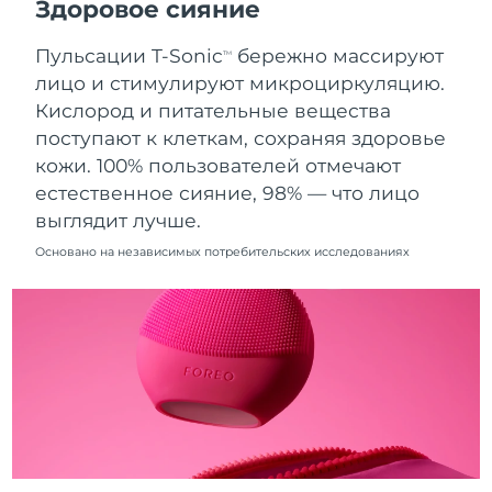
Здоровое сияние
12/8/26
Пульсации T-Sonic
бережно массируют
Ожидаемая дата доставки
TM
Нидерланды
11/8/26
лицо и стимулируют микроциркуляцию.
Кислород и питательные вещества
Ожидаемая дата доставки
Новая Зеландия
поступают к клеткам, сохраняя здоровье
11/8/26
кожи. 100% пользователей отмечают
Ожидаемая дата доставки
естественное сияние, 98% — что лицо
Норвегия
11/8/26
выглядит лучше.
Ожидаемая дата доставки
Основано на независимых потребительских исследованиях
Оман
14/8/26
Ожидаемая дата доставки
Филиппины
14/8/26
Ожидаемая дата доставки
Польша
12/8/26
Ожидаемая дата доставки
Португалия
11/8/26