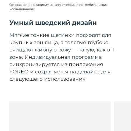
Словакия
11/8/26
Основано на независимых клинических и потребительских
исследованиях
Ожидаемая дата доставки
Словения
11/8/26
Умный шведский дизайн
Южно-Африканская
Ожидаемая дата доставки
Мягкие тонкие щетинки подходят для
Республика
19/8/26
крупных зон лица, а толстые глубоко
очищают жирную кожу — такую, как в Т-
Ожидаемая дата доставки
Республика Корея
зоне. Индивидуальная программа
13/8/26
синхронизируется из приложения
Ожидаемая дата доставки
FOREO и сохраняется на девайсе для
Испания
11/8/26
следующего использования.
Ожидаемая дата доставки
Швеция
11/8/26
Ожидаемая дата доставки
Швейцария
11/8/26
Ожидаемая дата доставки
Тайвань
16/8/26