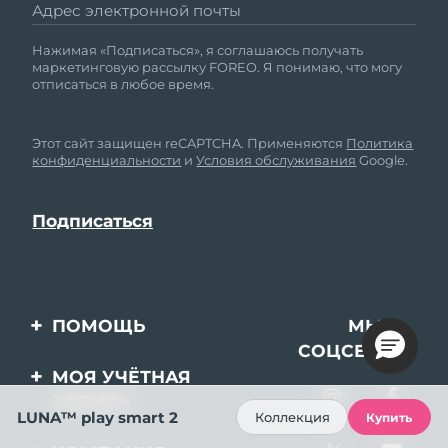
Адрес электронной почты
Нажимая «Подписаться», я соглашаюсь получать
маркетинговую рассылку FOREO. Я понимаю, что могу
отписаться в любое время.
Этот сайт защищен reCAPTCHA. Применяются
Политика
конфиденциальности
и
Условия обслуживания
Google.
ПОМОЩЬ
МЫ В
СОЦСЕТЯХ
Свяжитесь с нами
МОЯ УЧЁТНАЯ
ЗАПИСЬ
Заказ и доставка
LUNA™ play smart 2
Коллекция
Купить
Регистрация продукта
Гарантия и возврат