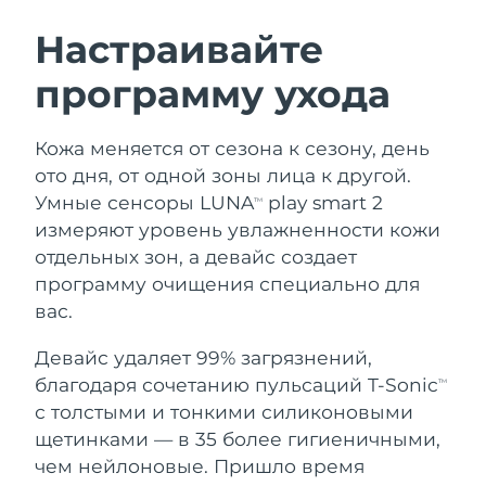
ШВЕДСКИЙ УХОД ЗА КОЖЕЙ
Настраивайте
программу ухода
Ожидаемая дата доставки
Австралия
14/8/26
Очищение кожи
Лифтинг
Кожа меняется от сезона к сезону, день
Ожидаемая дата доставки
Австрия
LUNA™ 4 набор
BEAR™ 2 набор
11/8/26
ото дня, от одной зоны лица к другой.
Anti-aging massage
Microcurrent toning
Умные сенсоры LUNA
play smart 2
TM
Ожидаемая дата доставки
Бахрейн
измеряют уровень увлажненности кожи
12/8/26
отдельных зон, а девайс создает
Увлажнение
Забота о полости рта
LUNA™ 4 Plus
BEAR™ 2 go
программу очищения специально для
Ожидаемая дата доставки
Бельгия
UFO™ 3 набор
issa™ 4
11/8/26
Massage, LED heating
Microcurrent toning on-the-go
вас.
FAQ™ АНТИВОЗРАСТНОЙ УХОД
Deep facial hydration
Hybrid silicone sonic toothbrush
Ожидаемая дата доставки
Девайс удаляет 99% загрязнений,
Бермудские о-ва
17/8/26
NEW
благодаря сочетанию пульсаций T-Sonic
LUNA™ 4 Men
BEAR™ 2 eyes & lips
TM
UFO™ 3 LED
issa™ 4 plus
с толстыми и тонкими силиконовыми
For men, anti-aging massage
Microcurrent line smoothing device
Босния и
Ожидаемая дата доставки
Near-infrared and red light therapy
щетинками — в 35 более гигиеничными,
Smart hybrid silicone sonic toothbrush
Герцеговина
14/8/26
device
Омоложение
LED-процедуры
чем нейлоновые. Пришло время