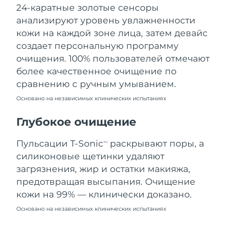
24-каратные золотые сенсоры
Ожидаемая дата доставки
Ливан
12/8/26
анализируют уровень увлажненности
кожи на каждой зоне лица, затем девайс
Ожидаемая дата доставки
Литва
создает персональную программу
11/8/26
очищения. 100% пользователей отмечают
Ожидаемая дата доставки
более качественное очищение по
Люксембург
11/8/26
сравнению с ручным умыванием.
Основано на независимых клинических испытаниях
Ожидаемая дата доставки
Макао (САР)
13/8/26
Глубокое очищение
Ожидаемая дата доставки
Малайзия
14/8/26
Пульсации T-Sonic
раскрывают поры, а
TM
силиконовые щетинки удаляют
Ожидаемая дата доставки
Мальта
загрязнения, жир и остатки макияжа,
11/8/26
предотвращая высыпания. Очищение
Ожидаемая дата доставки
кожи на 99% — клинически доказано.
Мексика
15/8/26
Основано на независимых клинических испытаниях
Ожидаемая дата доставки
Монако