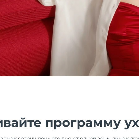
ивайте программу у
зона к сезону, день ото дня, от одной зоны лица к д