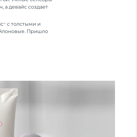
, а девайс создает
ic
с толстыми и
TM
ейлоновые. Пришло