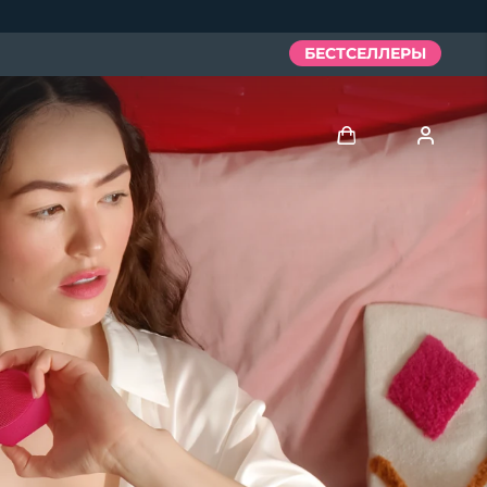
БЕСТСЕЛЛЕРЫ
Войти
Профиль пользователя
Мои приборы
Мои заказы
Мои адреса
Мои подписки