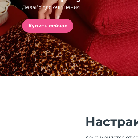
Девайс для очищения
issa™ Teeth Whitening Set
Купить сейчас
FAQ™ Dual LED Panel
ПОДАРКИ И НАБОРЫ
Специальные
предложения
БЕСТСЕЛЛЕРЫ
Настра
Кожа меняется от се