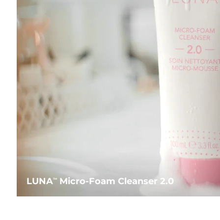
LUNA
Micro-Foam Cleanser 2.0
TM