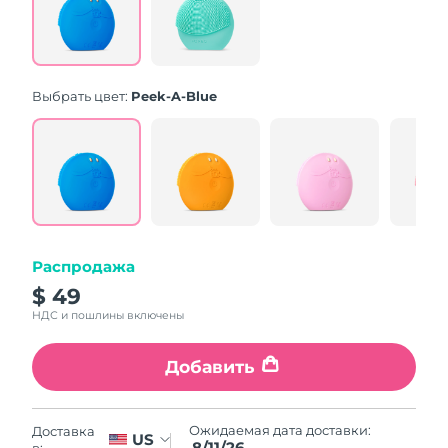
Same
page
link.
Выбрать цвет:
Peek-A-Blue
Распродажа
$ 49
НДС и пошлины включены
Добавить
Ожидаемая дата доставки:
Доставка
US
8/11/26
в: