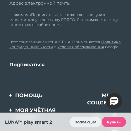
Адрес электронной почты
Нажимая «Подписаться», я соглашаюсь получать
маркетинговую рассылку FOREO. Я понимаю, что могу
отписаться в любое время.
Этот сайт защищен reCAPTCHA. Применяются
Политика
конфиденциальности
и
Условия обслуживания
Google.
ПОМОЩЬ
МЫ В
СОЦСЕТЯХ
Свяжитесь с нами
МОЯ УЧЁТНАЯ
ЗАПИСЬ
Заказ и доставка
LUNA™ play smart 2
Коллекция
Купить
Регистрация продукта
Гарантия и возврат