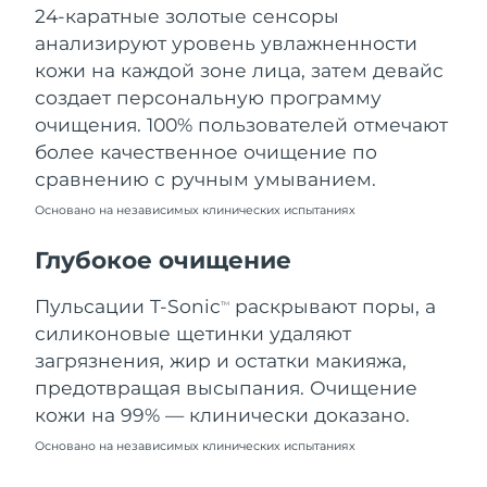
24-каратные золотые сенсоры
Ожидаемая дата доставки
Ливан
11/08/2026
анализируют уровень увлажненности
кожи на каждой зоне лица, затем девайс
Ожидаемая дата доставки
Литва
создает персональную программу
10/08/2026
очищения. 100% пользователей отмечают
Ожидаемая дата доставки
более качественное очищение по
Люксембург
10/08/2026
сравнению с ручным умыванием.
Основано на независимых клинических испытаниях
Ожидаемая дата доставки
Макао (САР)
12/08/2026
Глубокое очищение
Ожидаемая дата доставки
Малайзия
13/08/2026
Пульсации T-Sonic
раскрывают поры, а
TM
силиконовые щетинки удаляют
Ожидаемая дата доставки
Мальта
загрязнения, жир и остатки макияжа,
10/08/2026
предотвращая высыпания. Очищение
Ожидаемая дата доставки
кожи на 99% — клинически доказано.
Мексика
14/08/2026
Основано на независимых клинических испытаниях
Ожидаемая дата доставки
Монако