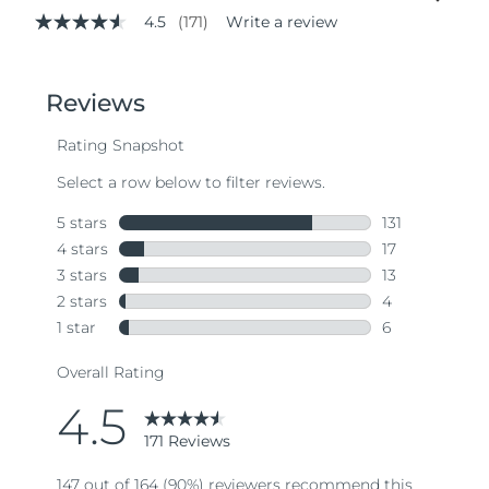
4.5
(171)
Write a review
4.5
out
of
5
stars,
average
rating
value.
Read
171
Reviews.
Same
page
link.