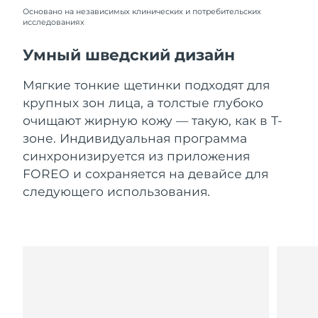
Словакия
10/08/2026
Основано на независимых клинических и потребительских
исследованиях
Ожидаемая дата доставки
Словения
10/08/2026
Умный шведский дизайн
Южно-Африканская
Ожидаемая дата доставки
Мягкие тонкие щетинки подходят для
Республика
18/08/2026
крупных зон лица, а толстые глубоко
очищают жирную кожу — такую, как в Т-
Ожидаемая дата доставки
Республика Корея
зоне. Индивидуальная программа
12/08/2026
синхронизируется из приложения
Ожидаемая дата доставки
FOREO и сохраняется на девайсе для
Испания
10/08/2026
следующего использования.
Ожидаемая дата доставки
Швеция
10/08/2026
Ожидаемая дата доставки
Швейцария
10/08/2026
Ожидаемая дата доставки
Тайвань
15/08/2026