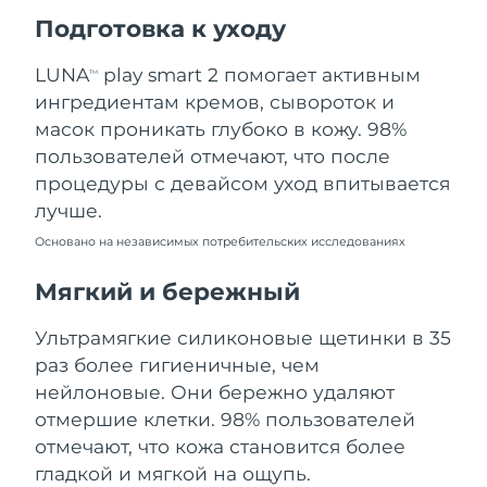
Ожидаемая дата доставки
Подготовка к уходу
Пуэрто-Рико
12/08/2026
LUNA
play smart 2 помогает активным
TM
Ожидаемая дата доставки
Катар
ингредиентам кремов, сывороток и
11/08/2026
масок проникать глубоко в кожу. 98%
Ожидаемая дата доставки
пользователей отмечают, что после
Реюньон
15/08/2026
процедуры с девайсом уход впитывается
лучше.
Ожидаемая дата доставки
Румыния
10/08/2026
Основано на независимых потребительских исследованиях
Ожидаемая дата доставки
Мягкий и бережный
Россия
18/08/2026
Ультрамягкие силиконовые щетинки в 35
Ожидаемая дата доставки
Саудовская Аравия
раз более гигиеничные, чем
11/08/2026
нейлоновые. Они бережно удаляют
Ожидаемая дата доставки
отмершие клетки. 98% пользователей
Сингапур
12/08/2026
отмечают, что кожа становится более
гладкой и мягкой на ощупь.
Ожидаемая дата доставки