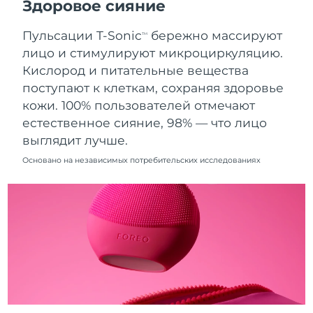
Здоровое сияние
11/08/2026
Пульсации T-Sonic
бережно массируют
Ожидаемая дата доставки
TM
Нидерланды
10/08/2026
лицо и стимулируют микроциркуляцию.
Кислород и питательные вещества
Ожидаемая дата доставки
Новая Зеландия
поступают к клеткам, сохраняя здоровье
10/08/2026
кожи. 100% пользователей отмечают
Ожидаемая дата доставки
естественное сияние, 98% — что лицо
Норвегия
10/08/2026
выглядит лучше.
Ожидаемая дата доставки
Основано на независимых потребительских исследованиях
Оман
13/08/2026
Ожидаемая дата доставки
Филиппины
13/08/2026
Ожидаемая дата доставки
Польша
11/08/2026
Ожидаемая дата доставки
Португалия
10/08/2026