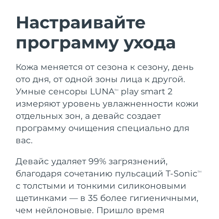
ШВЕДСКИЙ УХОД ЗА КОЖЕЙ
Настраивайте
программу ухода
Ожидаемая дата доставки
Австралия
13/08/2026
Очищение кожи
Лифтинг
Кожа меняется от сезона к сезону, день
Ожидаемая дата доставки
Австрия
LUNA™ 4 набор
BEAR™ 2 набор
10/08/2026
ото дня, от одной зоны лица к другой.
Anti-aging massage
Microcurrent toning
Умные сенсоры LUNA
play smart 2
TM
Ожидаемая дата доставки
Бахрейн
измеряют уровень увлажненности кожи
11/08/2026
отдельных зон, а девайс создает
Увлажнение
Забота о полости рта
LUNA™ 4 Plus
BEAR™ 2 go
программу очищения специально для
Ожидаемая дата доставки
Бельгия
UFO™ 3 набор
issa™ 4
10/08/2026
Massage, LED heating
Microcurrent toning on-the-go
вас.
FAQ™ АНТИВОЗРАСТНОЙ УХОД
Deep facial hydration
Hybrid silicone sonic toothbrush
Ожидаемая дата доставки
Девайс удаляет 99% загрязнений,
Бермудские о-ва
16/08/2026
NEW
благодаря сочетанию пульсаций T-Sonic
LUNA™ 4 Men
BEAR™ 2 eyes & lips
TM
UFO™ 3 LED
issa™ 4 plus
с толстыми и тонкими силиконовыми
For men, anti-aging massage
Microcurrent line smoothing device
Босния и
Ожидаемая дата доставки
Near-infrared and red light therapy
щетинками — в 35 более гигиеничными,
Smart hybrid silicone sonic toothbrush
Герцеговина
13/08/2026
device
Омоложение
LED-процедуры
чем нейлоновые. Пришло время