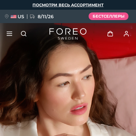
Перейти
ПОСМОТРИ ВЕСЬ АССОРТИМЕНТ
к
основному
содержанию
US
8/11/26
БЕСТСЕЛЛЕРЫ
НОВИНКА
Войти
Язык
BREAKING NEWS
Профиль пользователя
English
Deutsch
Español
Мои приборы
FAQ™ Pure Beauty-Tech Elixir
Français
Italiano
Português
Мои заказы
Polski
Svenska
Русский
Türkçe
简体中文
繁體中文
Мои адреса
issa™ Teeth Whitening Set
Мои подписки