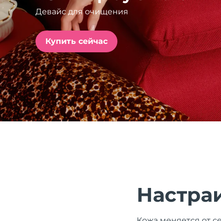
Девайс для очищения
issa™ Teeth Whitening Set
Купить сейчас
FAQ™ Dual LED Panel
ПОДАРКИ И НАБОРЫ
Специальные
предложения
БЕСТСЕЛЛЕРЫ
Настра
Кожа меняется от се