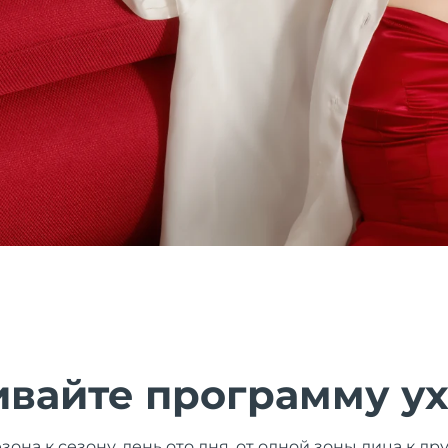
ивайте программу у
зона к сезону, день ото дня, от одной зоны лица к д