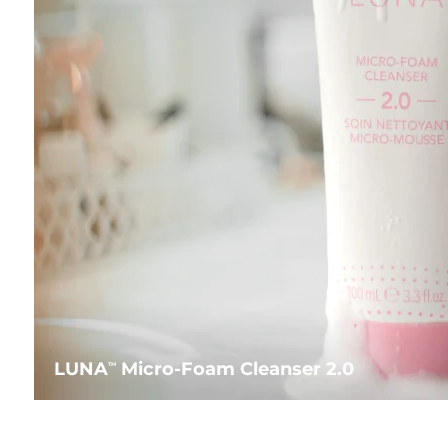
LUNA
Micro-Foam Cleanser 2.0
TM