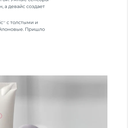
, а девайс создает
ic
с толстыми и
TM
ейлоновые. Пришло