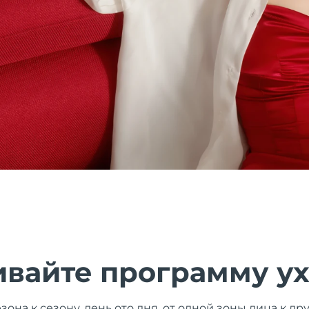
ивайте программу у
зона к сезону, день ото дня, от одной зоны лица к д