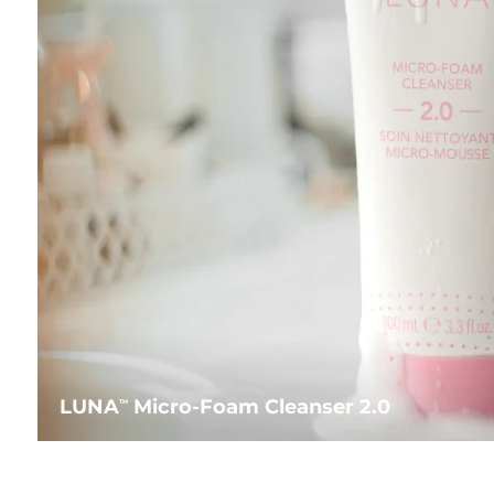
LUNA
Micro-Foam Cleanser 2.0
TM