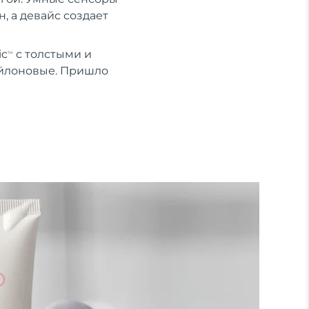
, а девайс создает
ic
с толстыми и
TM
ейлоновые. Пришло