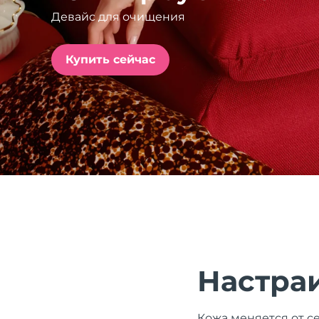
Девайс для очищения
issa™ Teeth Whitening Set
Купить сейчас
FAQ™ Dual LED Panel
ПОДАРКИ И НАБОРЫ
Специальные
предложения
БЕСТСЕЛЛЕРЫ
Настра
Кожа меняется от се