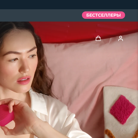
БЕСТСЕЛЛЕРЫ
Войти
Профиль пользователя
Мои приборы
Мои заказы
Мои адреса
Мои подписки