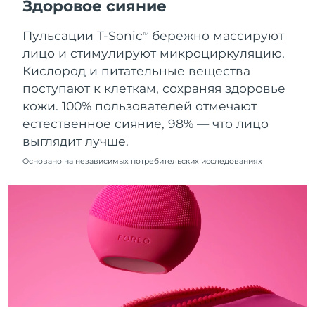
Здоровое сияние
8/11/26
Пульсации T-Sonic
бережно массируют
Ожидаемая дата доставки
TM
Нидерланды
8/10/26
лицо и стимулируют микроциркуляцию.
Кислород и питательные вещества
Ожидаемая дата доставки
Новая Зеландия
поступают к клеткам, сохраняя здоровье
8/10/26
кожи. 100% пользователей отмечают
Ожидаемая дата доставки
естественное сияние, 98% — что лицо
Норвегия
8/10/26
выглядит лучше.
Ожидаемая дата доставки
Основано на независимых потребительских исследованиях
Оман
8/13/26
Ожидаемая дата доставки
Филиппины
8/13/26
Ожидаемая дата доставки
Польша
8/11/26
Ожидаемая дата доставки
Португалия
8/10/26