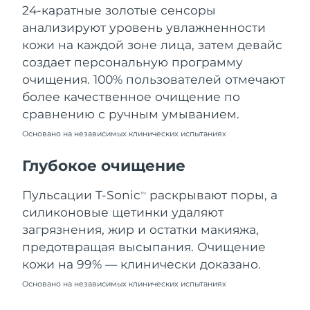
24-каратные золотые сенсоры
Ожидаемая дата доставки
Ливан
8/11/26
анализируют уровень увлажненности
кожи на каждой зоне лица, затем девайс
Ожидаемая дата доставки
Литва
создает персональную программу
8/10/26
очищения. 100% пользователей отмечают
Ожидаемая дата доставки
более качественное очищение по
Люксембург
8/10/26
сравнению с ручным умыванием.
Основано на независимых клинических испытаниях
Ожидаемая дата доставки
Макао (САР)
8/12/26
Глубокое очищение
Ожидаемая дата доставки
Малайзия
8/13/26
Пульсации T-Sonic
раскрывают поры, а
TM
силиконовые щетинки удаляют
Ожидаемая дата доставки
Мальта
загрязнения, жир и остатки макияжа,
8/10/26
предотвращая высыпания. Очищение
Ожидаемая дата доставки
кожи на 99% — клинически доказано.
Мексика
8/14/26
Основано на независимых клинических испытаниях
Ожидаемая дата доставки
Монако