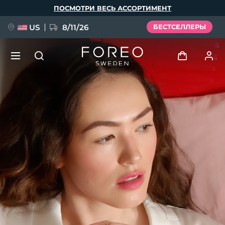
Перейти
ПОСМОТРИ ВЕСЬ АССОРТИМЕНТ
к
основному
содержанию
US
8/11/26
БЕСТСЕЛЛЕРЫ
НОВИНКА
Войти
Язык
BREAKING NEWS
Профиль пользователя
English
Deutsch
Español
Мои приборы
FAQ™ Pure Beauty-Tech Elixir
Français
Italiano
Português
Мои заказы
Polski
Svenska
Русский
Türkçe
简体中文
繁體中文
Мои адреса
issa™ Teeth Whitening Set
Мои подписки