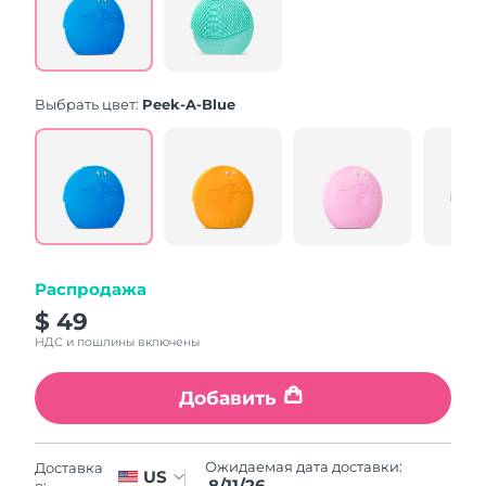
Same
page
link.
Выбрать цвет:
Peek-A-Blue
Распродажа
$ 49
НДС и пошлины включены
Добавить
Ожидаемая дата доставки:
Доставка
US
8/11/26
в: