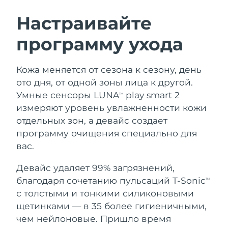
ШВЕДСКИЙ УХОД ЗА КОЖЕЙ
Настраивайте
программу ухода
Ожидаемая дата доставки
Австралия
8/13/26
Очищение кожи
Лифтинг
Кожа меняется от сезона к сезону, день
Ожидаемая дата доставки
Австрия
LUNA™ 4 набор
BEAR™ 2 набор
8/10/26
ото дня, от одной зоны лица к другой.
Anti-aging massage
Microcurrent toning
Умные сенсоры LUNA
play smart 2
TM
Ожидаемая дата доставки
Бахрейн
измеряют уровень увлажненности кожи
8/11/26
отдельных зон, а девайс создает
Увлажнение
Забота о полости рта
LUNA™ 4 Plus
BEAR™ 2 go
программу очищения специально для
Ожидаемая дата доставки
Бельгия
UFO™ 3 набор
issa™ 4
8/10/26
Massage, LED heating
Microcurrent toning on-the-go
вас.
FAQ™ АНТИВОЗРАСТНОЙ УХОД
Deep facial hydration
Hybrid silicone sonic toothbrush
Ожидаемая дата доставки
Девайс удаляет 99% загрязнений,
Бермудские о-ва
8/16/26
NEW
благодаря сочетанию пульсаций T-Sonic
LUNA™ 4 Men
BEAR™ 2 eyes & lips
TM
UFO™ 3 LED
issa™ 4 plus
с толстыми и тонкими силиконовыми
For men, anti-aging massage
Microcurrent line smoothing device
Босния и
Ожидаемая дата доставки
Near-infrared and red light therapy
щетинками — в 35 более гигиеничными,
Smart hybrid silicone sonic toothbrush
Герцеговина
8/13/26
device
Омоложение
LED-процедуры
чем нейлоновые. Пришло время