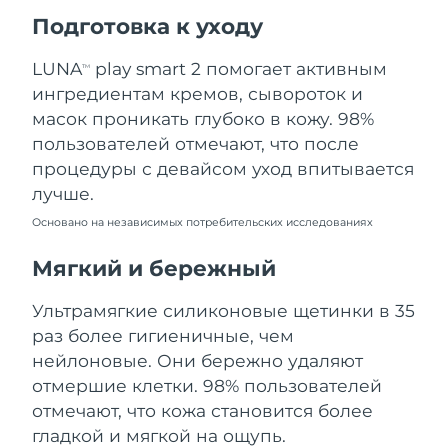
Ожидаемая дата доставки
Подготовка к уходу
Пуэрто-Рико
8/12/26
LUNA
play smart 2 помогает активным
TM
Ожидаемая дата доставки
Катар
ингредиентам кремов, сывороток и
8/11/26
масок проникать глубоко в кожу. 98%
Ожидаемая дата доставки
пользователей отмечают, что после
Реюньон
8/15/26
процедуры с девайсом уход впитывается
лучше.
Ожидаемая дата доставки
Румыния
8/10/26
Основано на независимых потребительских исследованиях
Ожидаемая дата доставки
Мягкий и бережный
Россия
8/18/26
Ультрамягкие силиконовые щетинки в 35
Ожидаемая дата доставки
Саудовская Аравия
раз более гигиеничные, чем
8/11/26
нейлоновые. Они бережно удаляют
Ожидаемая дата доставки
отмершие клетки. 98% пользователей
Сингапур
8/12/26
отмечают, что кожа становится более
гладкой и мягкой на ощупь.
Ожидаемая дата доставки