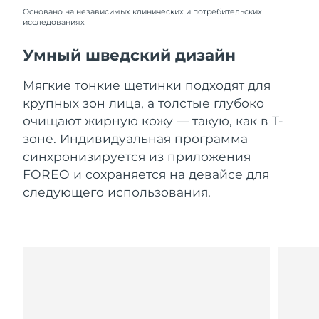
Словакия
8/10/26
Основано на независимых клинических и потребительских
исследованиях
Ожидаемая дата доставки
Словения
8/10/26
Умный шведский дизайн
Южно-Африканская
Ожидаемая дата доставки
Мягкие тонкие щетинки подходят для
Республика
8/18/26
крупных зон лица, а толстые глубоко
очищают жирную кожу — такую, как в Т-
Ожидаемая дата доставки
Республика Корея
зоне. Индивидуальная программа
8/12/26
синхронизируется из приложения
Ожидаемая дата доставки
FOREO и сохраняется на девайсе для
Испания
8/10/26
следующего использования.
Ожидаемая дата доставки
Швеция
8/10/26
Ожидаемая дата доставки
Швейцария
8/10/26
Ожидаемая дата доставки
Тайвань
8/15/26