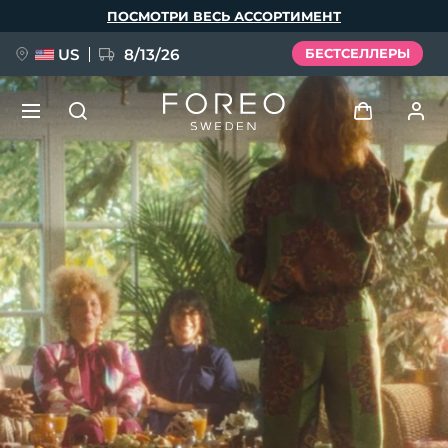
Перейти
ПОСМОТРИ ВЕСЬ АССОРТИМЕНТ
к
основному
содержанию
US
8/13/26
БЕСТСЕЛЛЕРЫ
НОВИНКА
Войти
Язык
BREAKING NEWS
Профиль пользователя
English
Deutsch
Español
Мои приборы
FAQ™ Pure Beauty-Tech Elixir
Français
Italiano
Português
Мои заказы
Polski
Svenska
Русский
Türkçe
简体中文
繁體中文
Мои адреса
issa™ Teeth Whitening Set
Мои подписки