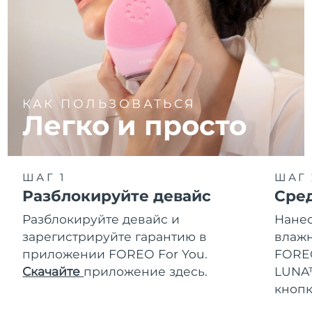
КАК ПОЛЬЗОВАТЬСЯ
Легко и просто
ШАГ 1
ШАГ 
Разблокируйте девайс
Сре
Разблокируйте девайс и
Нанес
зарегистрируйте гарантию в
влажн
приложении FOREO For You.
FOREO
Скачайте
приложение здесь.
LUNA™
кнопк