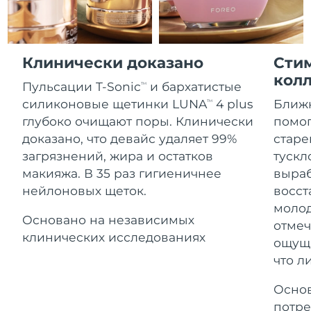
Advanced pore care essentials
For healthy hair
Ожидаемая дата доставки
18% PAP
Гибралтар
Косметика
Для мужчин
8/16/26
Ожидаемая дата доставки
Греция
Клинически доказано
Сти
8/12/26
кол
Пульсации T-Sonic
и бархатистые
TM
Ожидаемая дата доставки
Гонконг (САР)
силиконовые щетинки LUNA
4 plus
Ближ
8/13/26
TM
Купить
глубоко очищают поры. Клинически
помог
Ожидаемая дата доставки
доказано, что девайс удаляет 99%
старе
Венгрия
8/12/26
загрязнений, жира и остатков
тускл
FOREO APP
макияжа. В 35 раз гигиеничнее
выраб
Ожидаемая дата доставки
Исландия
8/13/26
нейлоновых щеток.
восст
ПОДРОБНЕЕ
молод
Ожидаемая дата доставки
Основано на независимых
Индонезия
отмеч
8/10/26
клинических исследованиях
ощуща
что л
Ожидаемая дата доставки
Ирландия
8/12/26
Основ
Ожидаемая дата доставки
о-в Мэн
потре