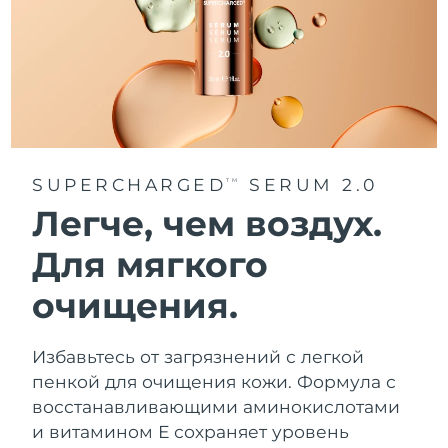
Ожидаемая дата доставки
Таиланд
8/16/26
Ожидаемая дата доставки
Турция
8/13/26
Ожидаемая дата доставки
ОАЭ
8/13/26
SUPERCHARGED
SERUM 2.0
TM
Легче, чем воздух.
Ожидаемая дата доставки
Великобритания
8/12/26
Для мягкого
Соединенные
Ожидаемая дата доставки
очищения.
Штаты
8/13/26
Ожидаемая дата доставки
Узбекистан
Избавьтесь от загрязнений с легкой
8/17/26
пенкой для очищения кожи. Формула с
Ожидаемая дата доставки
восстанавливающими аминокислотами
Вьетнам
8/18/26
и витамином Е сохраняет уровень