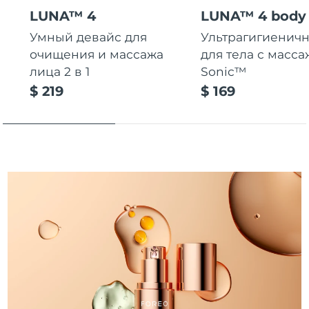
Словакия
8/12/26
LUNA™ 4
LUNA™ 4 body
Умный девайс для
Ультрагигиеничн
Ожидаемая дата доставки
Словения
8/12/26
очищения и массажа
для тела с масса
лица 2 в 1
Sonic™
Южно-Африканская
Ожидаемая дата доставки
$ 219
$ 169
Республика
8/20/26
Ожидаемая дата доставки
Республика Корея
8/14/26
Ожидаемая дата доставки
Испания
8/12/26
Ожидаемая дата доставки
Швеция
8/12/26
Ожидаемая дата доставки
Швейцария
8/12/26
Ожидаемая дата доставки
Тайвань
8/17/26