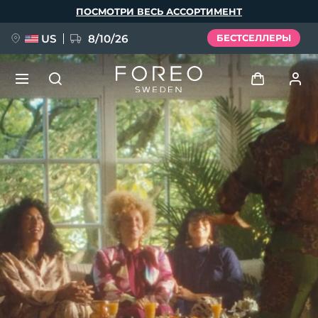
Перейти
ПОСМОТРИ ВЕСЬ АССОРТИМЕНТ
к
основному
содержанию
US
8/10/26
БЕСТСЕЛЛЕРЫ
НОВИНКА
Войти
Язык
BREAKING NEWS
Профиль пользователя
English
Deutsch
Español
Мои приборы
FAQ™ Pure Beauty-Tech Elixir
Français
Italiano
Português
Мои заказы
Polski
Svenska
Русский
Türkçe
简体中文
繁體中文
Мои адреса
issa™ Teeth Whitening Set
Мои подписки