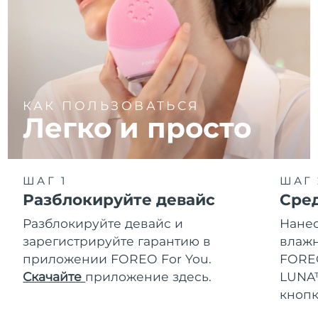
КАК ПОЛЬЗОВАТЬСЯ
Легко и просто
ШАГ 1
ШАГ 
Разблокируйте девайс
Сре
Разблокируйте девайс и
Нанес
зарегистрируйте гарантию в
влажн
приложении FOREO For You.
FOREO
Скачайте
приложение здесь.
LUNA™
кнопк