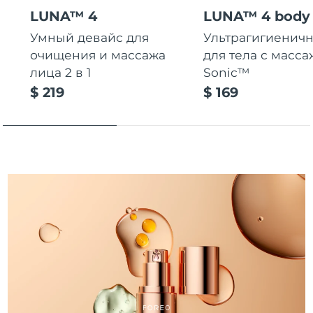
Словакия
8/9/26
LUNA™ 4
LUNA™ 4 body
Умный девайс для
Ультрагигиеничн
Ожидаемая дата доставки
Словения
8/9/26
очищения и массажа
для тела с масса
лица 2 в 1
Sonic™
Южно-Африканская
Ожидаемая дата доставки
$ 219
$ 169
Республика
8/17/26
Ожидаемая дата доставки
Республика Корея
8/11/26
Ожидаемая дата доставки
Испания
8/9/26
Ожидаемая дата доставки
Швеция
8/9/26
Ожидаемая дата доставки
Швейцария
8/9/26
Ожидаемая дата доставки
Тайвань
8/14/26