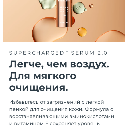
Ожидаемая дата доставки
Таиланд
8/13/26
Ожидаемая дата доставки
Турция
8/10/26
Ожидаемая дата доставки
ОАЭ
8/10/26
SUPERCHARGED
SERUM 2.0
TM
Легче, чем воздух.
Ожидаемая дата доставки
Великобритания
8/9/26
Для мягкого
Соединенные
Ожидаемая дата доставки
очищения.
Штаты
8/10/26
Ожидаемая дата доставки
Узбекистан
Избавьтесь от загрязнений с легкой
8/14/26
пенкой для очищения кожи. Формула с
Ожидаемая дата доставки
восстанавливающими аминокислотами
Вьетнам
8/15/26
и витамином Е сохраняет уровень