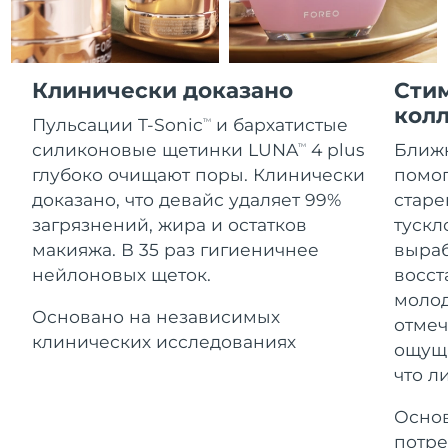
Advanced pore care essentials
For healthy hair
Ожидаемая дата доставки
18% PAP
Гибралтар
Косметика
Для мужчин
8/13/26
Ожидаемая дата доставки
Греция
Клинически доказано
Сти
8/9/26
кол
Пульсации T-Sonic
и бархатистые
TM
Ожидаемая дата доставки
Гонконг (САР)
силиконовые щетинки LUNA
4 plus
Ближ
8/10/26
TM
Купить
глубоко очищают поры. Клинически
помог
Ожидаемая дата доставки
доказано, что девайс удаляет 99%
старе
Венгрия
8/9/26
загрязнений, жира и остатков
тускл
FOREO APP
макияжа. В 35 раз гигиеничнее
выраб
Ожидаемая дата доставки
Исландия
8/10/26
нейлоновых щеток.
восст
ПОДРОБНЕЕ
молод
Ожидаемая дата доставки
Основано на независимых
Индонезия
отмеч
8/7/26
клинических исследованиях
ощуща
что л
Ожидаемая дата доставки
Ирландия
8/9/26
Основ
Ожидаемая дата доставки
о-в Мэн
потре