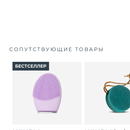
Travel pouch
cleansed by hand.
Ожидаемая дата доставки
Пуэрто-Рико
Quick start guide
16 intensities, 4 guided massages & 5 massage patterns.
8/11/26
General manual
Ожидаемая дата доставки
2-year warranty (Spain, Portugal, Sweden: 3-year
Катар
8/10/26
warranty)
Ожидаемая дата доставки
Реюньон
8/14/26
СОПУТСТВУЮЩИЕ ТОВАРЫ
Ожидаемая дата доставки
Румыния
8/9/26
БЕСТСЕЛЛЕР
Ожидаемая дата доставки
Россия
8/17/26
Ожидаемая дата доставки
Саудовская Аравия
8/10/26
Ожидаемая дата доставки
Сингапур
8/11/26
Ожидаемая дата доставки