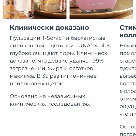
Advanced pore care essentials
For healthy hair
Ожидаемая дата доставки
18% PAP
Гибралтар
Косметика
Для мужчин
8/13/26
Ожидаемая дата доставки
Греция
Клинически доказано
Сти
8/9/26
кол
Пульсации T-Sonic
и бархатистые
TM
Ожидаемая дата доставки
Гонконг (САР)
силиконовые щетинки LUNA
4 plus
Ближ
8/10/26
TM
Купить
глубоко очищают поры. Клинически
помог
Ожидаемая дата доставки
доказано, что девайс удаляет 99%
старе
Венгрия
8/9/26
загрязнений, жира и остатков
тускл
FOREO APP
макияжа. В 35 раз гигиеничнее
выраб
Ожидаемая дата доставки
Исландия
8/10/26
нейлоновых щеток.
восст
ПОДРОБНЕЕ
молод
Ожидаемая дата доставки
Основано на независимых
Индонезия
отмеч
8/7/26
клинических исследованиях
ощуща
что л
Ожидаемая дата доставки
Ирландия
8/9/26
Основ
Ожидаемая дата доставки
о-в Мэн
потре