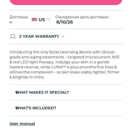
8/10/26
Ожидаемая дата доставки
Нидерланды
Ожидаемая дата доставки:
Доставка
US
8/9/26
8/10/26
в:
Ожидаемая дата доставки
Новая Зеландия
2 YEAR WARRANTY
8/9/26
Ordering today registers you for full FOREO
warranty coverage. This means if you experience
Ожидаемая дата доставки
issues within 2-year of purchase, FOREO will
Норвегия
Introducing the only facial cleansing device with clinical-
8/9/26
replace your product free of charge.
grade anti-aging treatments – targeted microcurrent, NIR
& red LED light therapy. Indulge your skin in a gentle
heated cleanse, while LUNA™ 4 plus smooths fine lines &
Ожидаемая дата доставки
Оман
refines the complexion – so skin looks visibly tighter, firmer
8/12/26
& brighter in mins.
Ожидаемая дата доставки
Филиппины
8/12/26
WHAT MAKES IT SPECIAL?
98% of users report skin is brighter, smoother & softer.
Ожидаемая дата доставки
Польша
8/10/26
WHAT’S INCLUDED?
90% of users report skin looks younger & healthier.
86% of users report skin looks & feels firmer and more
LUNA
4 plus
™
Ожидаемая дата доставки
Португалия
elastic.
User manual
8/9/26
USB charging cable
100% of users report skin feels better than when