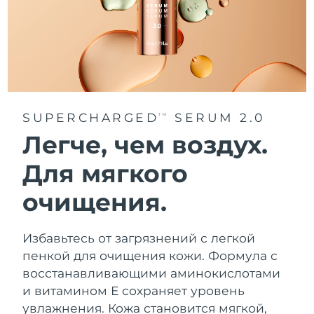
Ожидаемая дата доставки
Таиланд
8/13/26
Ожидаемая дата доставки
Турция
8/10/26
Ожидаемая дата доставки
ОАЭ
SUPERCHARGED
SERUM 2.0
TM
8/10/26
Легче, чем воздух.
Ожидаемая дата доставки
Великобритания
8/9/26
Для мягкого
Соединенные
очищения.
Ожидаемая дата доставки
Штаты
8/10/26
Избавьтесь от загрязнений с легкой
Ожидаемая дата доставки
Узбекистан
8/14/26
пенкой для очищения кожи. Формула с
восстанавливающими аминокислотами
Ожидаемая дата доставки
Вьетнам
и витамином Е сохраняет уровень
8/15/26
увлажнения. Кожа становится мягкой,