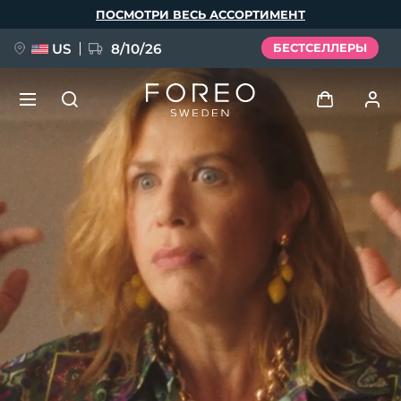
Перейти
ПОСМОТРИ ВЕСЬ АССОРТИМЕНТ
к
основному
содержанию
US
8/10/26
БЕСТСЕЛЛЕРЫ
НОВИНКА
Войти
Язык
BREAKING NEWS
Профиль пользователя
English
Deutsch
Español
Мои приборы
FAQ™ Pure Beauty-Tech Elixir
Français
Italiano
Português
Мои заказы
Polski
Svenska
Русский
Türkçe
简体中文
繁體中文
Мои адреса
issa™ Teeth Whitening Set
Мои подписки