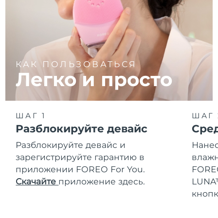
КАК ПОЛЬЗОВАТЬСЯ
Легко и просто
ШАГ 1
ШАГ 
Разблокируйте девайс
Сре
Разблокируйте девайс и
Нанес
зарегистрируйте гарантию в
влажн
приложении FOREO For You.
FOREO
Скачайте
приложение здесь.
LUNA™
кнопк