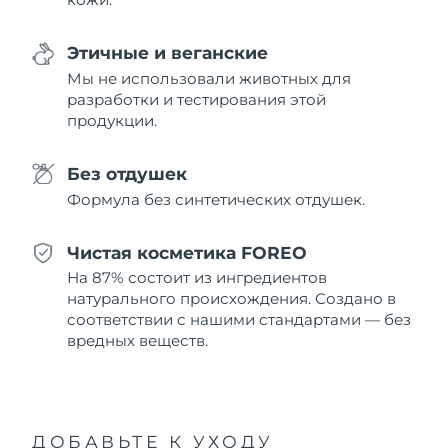
Ожидаемая дата доставки
Пуэрто-Рико
8/12/26
Этичные и веганские
Мы не использовали животных для
Ожидаемая дата доставки
Катар
8/11/26
разработки и тестирования этой
продукции.
Ожидаемая дата доставки
Реюньон
8/15/26
Без отдушек
Формула без синтетических отдушек.
Ожидаемая дата доставки
Румыния
8/10/26
Чистая косметика FOREO
Ожидаемая дата доставки
Россия
На 87% состоит из ингредиентов
8/18/26
натурального происхождения. Создано в
соответствии с нашими стандартами — без
Ожидаемая дата доставки
Саудовская Аравия
8/11/26
вредных веществ.
Ожидаемая дата доставки
Сингапур
8/12/26
ДОБАВЬТЕ К УХОДУ
Ожидаемая дата доставки