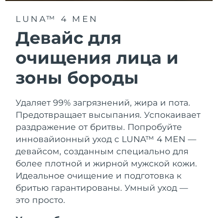
Advanced pore care essentials
For healthy hair
Ожидаемая дата доставки
18% PAP
Гибралтар
Косметика
Для мужчин
8/14/26
LUNA™ 4 MEN
Девайс для
Ожидаемая дата доставки
Греция
8/10/26
очищения лица и
Ожидаемая дата доставки
Гонконг (САР)
зоны бороды
8/11/26
Купить
Ожидаемая дата доставки
Венгрия
Удаляет 99% загрязнений, жира и пота.
8/10/26
Предотвращает высыпания. Успокаивает
FOREO APP
Ожидаемая дата доставки
раздражение от бритвы. Попробуйте
Исландия
8/11/26
ПОДРОБНЕЕ
инновайионный уход с LUNA™ 4 MEN —
девайсом, созданным специально для
Ожидаемая дата доставки
Индонезия
8/8/26
более плотной и жирной мужской кожи.
Идеальное очищение и подготовка к
Ожидаемая дата доставки
Ирландия
бритью гарантированы. Умный уход —
8/10/26
это просто.
Ожидаемая дата доставки
о-в Мэн