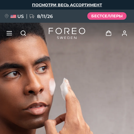
Перейти
ПОСМОТРИ ВЕСЬ АССОРТИМЕНТ
к
основному
содержанию
US
8/11/26
БЕСТСЕЛЛЕРЫ
НОВИНКА
Войти
Язык
BREAKING NEWS
Профиль пользователя
English
Deutsch
Español
Мои приборы
FAQ™ Pure Beauty-Tech Elixir
Français
Italiano
Português
Мои заказы
Polski
Svenska
Русский
Türkçe
简体中文
繁體中文
Мои адреса
issa™ Teeth Whitening Set
Мои подписки