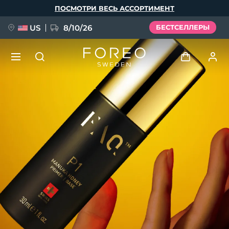
Перейти
ПОСМОТРИ ВЕСЬ АССОРТИМЕНТ
к
основному
содержанию
US
8/10/26
БЕСТСЕЛЛЕРЫ
НОВИНКА
Войти
Язык
BREAKING NEWS
Профиль пользователя
English
Deutsch
Español
Мои приборы
FAQ™ Pure Beauty-Tech Elixir
Français
Italiano
Português
Мои заказы
Polski
Svenska
Русский
Türkçe
简体中文
繁體中文
Мои адреса
issa™ Teeth Whitening Set
Мои подписки