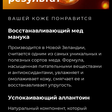
Ожидаемая дата доставки
Ливан
8/10/26
ВАШЕЙ КОЖЕ ПОНРАВИТСЯ
Ожидаемая дата доставки
Литва
8/9/26
Восстанавливающий мед
Ожидаемая дата доставки
манука
Люксембург
8/9/26
Производится в Новой Зеландии,
Ожидаемая дата доставки
Макао (САР)
считается одним из самых уникальных и
8/11/26
полезных сортов меда. Формула,
Ожидаемая дата доставки
насыщенная питательными веществами
Малайзия
8/12/26
и антиоксидантами, увлажняет и
омолаживает кожу, смягчает ее и
Ожидаемая дата доставки
Мальта
8/9/26
восстанавливает упругость.
Ожидаемая дата доставки
Мексика
Успокаивающий аллантоин
8/13/26
Натуральный компонент, который
Ожидаемая дата доставки
Монако