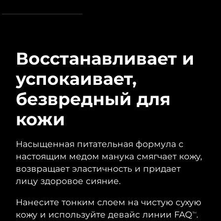
Advanced pore care essentials
For healthy hair
Ожидаемая дата доставки
18% PAP
Гибралтар
Косметика
Для мужчин
8/13/26
Ожидаемая дата доставки
Греция
8/9/26
Восстанавливает и
Ожидаемая дата доставки
Гонконг (САР)
успокаивает,
8/10/26
Купить
безвредный для
Ожидаемая дата доставки
Венгрия
8/9/26
кожи
FOREO APP
Ожидаемая дата доставки
Исландия
8/10/26
ПОДРОБНЕЕ
Насыщенная питательная формула с
Ожидаемая дата доставки
настоящим медом манука смягчает кожу,
Индонезия
8/7/26
возвращает эластичность и придает
лицу здоровое сияние.
Ожидаемая дата доставки
Ирландия
8/9/26
Нанесите тонким слоем на чистую сухую
кожу и используйте девайс линии FAQ
.
Ожидаемая дата доставки
TM
о-в Мэн