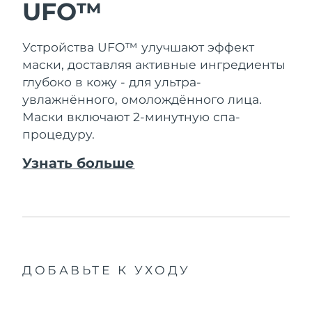
Словакия
UFO™
8/10/26
Ожидаемая дата доставки
Словения
Устройства UFO™ улучшают эффект
8/10/26
маски, доставляя активные ингредиенты
Южно-Африканская
глубоко в кожу - для ультра-
Ожидаемая дата доставки
Республика
8/18/26
увлажнённого, омолождённого лица.
Маски включают 2-минутную спа-
Ожидаемая дата доставки
Республика Корея
процедуру.
8/12/26
Узнать больше
Ожидаемая дата доставки
Испания
8/10/26
Ожидаемая дата доставки
Швеция
8/10/26
Ожидаемая дата доставки
Швейцария
8/10/26
ДОБАВЬТЕ К УХОДУ
Ожидаемая дата доставки
Тайвань
8/15/26