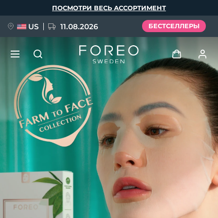
Перейти
ПОСМОТРИ ВЕСЬ АССОРТИМЕНТ
к
основному
содержанию
US
11.08.2026
БЕСТСЕЛЛЕРЫ
НОВИНКА
Войти
Язык
BREAKING NEWS
Профиль пользователя
English
Deutsch
Español
Мои приборы
FAQ™ Pure Beauty-Tech Elixir
Français
Italiano
Português
Мои заказы
Polski
Svenska
Русский
Türkçe
简体中文
繁體中文
Мои адреса
issa™ Teeth Whitening Set
Мои подписки