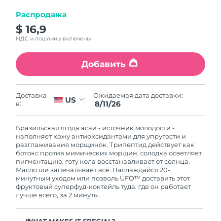
8/12/26
Распродажа
Ожидаемая дата доставки
Израиль
$ 16,9
8/14/26
НДС и пошлины включены
Ожидаемая дата доставки
Италия
8/10/26
Добавить
Ожидаемая дата доставки
Япония
8/13/26
Ожидаемая дата доставки:
Доставка
US
8/11/26
в:
Ожидаемая дата доставки
Джерси
8/15/26
Бразильская ягода асаи - источник молодости -
наполняет кожу антиоксидантами для упругости и
Ожидаемая дата доставки
Казахстан
разглаживания морщинок. Трипептид действует как
8/12/26
ботокс против мимических морщин, солодка осветляет
пигментацию, готу кола восстанавливает от солнца.
Масло ши запечатывает всё. Наслаждайся 20-
Ожидаемая дата доставки
Кувейт
минутным уходом или позволь UFO™ доставить этот
8/10/26
фруктовый суперфуд-коктейль туда, где он работает
лучше всего, за 2 минуты.
Ожидаемая дата доставки
Латвия
8/10/26
WHAT MAKES IT SPECIAL?