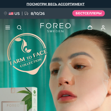
Перейти
ПОСМОТРИ ВЕСЬ АССОРТИМЕНТ
к
основному
содержанию
US
8/10/26
БЕСТСЕЛЛЕРЫ
НОВИНКА
Войти
Язык
BREAKING NEWS
Профиль пользователя
English
Deutsch
Español
Мои приборы
FAQ™ Pure Beauty-Tech Elixir
Français
Italiano
Português
Мои заказы
Polski
Svenska
Русский
Türkçe
简体中文
繁體中文
Мои адреса
issa™ Teeth Whitening Set
Мои подписки