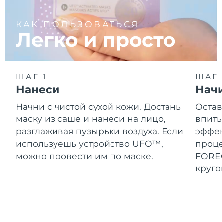
8/10/26
КАК ПОЛЬЗОВАТЬСЯ
Ожидаемая дата доставки
Нидерланды
Легко и просто
8/9/26
Ожидаемая дата доставки
Новая Зеландия
8/9/26
ШАГ 1
ШАГ 
Ожидаемая дата доставки
Норвегия
Нанеси
Нач
8/9/26
Начни с чистой сухой кожи. Достань
Остав
Ожидаемая дата доставки
Оман
маску из саше и нанеси на лицо,
впиты
8/12/26
разглаживая пузырьки воздуха. Если
эффек
используешь устройство UFO™,
проц
Ожидаемая дата доставки
Филиппины
8/12/26
можно провести им по маске.
FOREO
круг
Ожидаемая дата доставки
Польша
8/10/26
Ожидаемая дата доставки
Португалия
8/9/26