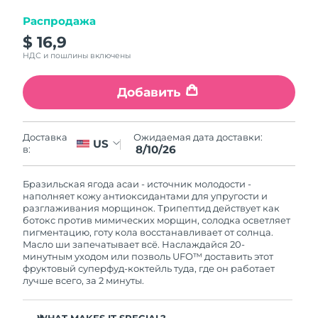
8/11/26
Распродажа
Ожидаемая дата доставки
Израиль
$ 16,9
8/13/26
НДС и пошлины включены
Ожидаемая дата доставки
Италия
8/9/26
Добавить
Ожидаемая дата доставки
Япония
8/12/26
Ожидаемая дата доставки:
Доставка
US
8/10/26
в:
Ожидаемая дата доставки
Джерси
8/14/26
Бразильская ягода асаи - источник молодости -
наполняет кожу антиоксидантами для упругости и
Ожидаемая дата доставки
Казахстан
разглаживания морщинок. Трипептид действует как
8/11/26
ботокс против мимических морщин, солодка осветляет
пигментацию, готу кола восстанавливает от солнца.
Масло ши запечатывает всё. Наслаждайся 20-
Ожидаемая дата доставки
Кувейт
минутным уходом или позволь UFO™ доставить этот
8/9/26
фруктовый суперфуд-коктейль туда, где он работает
лучше всего, за 2 минуты.
Ожидаемая дата доставки
Латвия
8/9/26
WHAT MAKES IT SPECIAL?