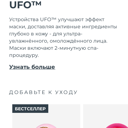
Словакия
UFO™
8/9/26
Ожидаемая дата доставки
Словения
Устройства UFO™ улучшают эффект
8/9/26
маски, доставляя активные ингредиенты
Южно-Африканская
глубоко в кожу - для ультра-
Ожидаемая дата доставки
Республика
8/17/26
увлажнённого, омолождённого лица.
Маски включают 2-минутную спа-
Ожидаемая дата доставки
Республика Корея
процедуру.
8/11/26
Узнать больше
Ожидаемая дата доставки
Испания
8/9/26
Ожидаемая дата доставки
Швеция
8/9/26
ДОБАВЬТЕ К УХОДУ
Ожидаемая дата доставки
Швейцария
8/9/26
БЕСТСЕЛЛЕР
Ожидаемая дата доставки
Тайвань
8/14/26