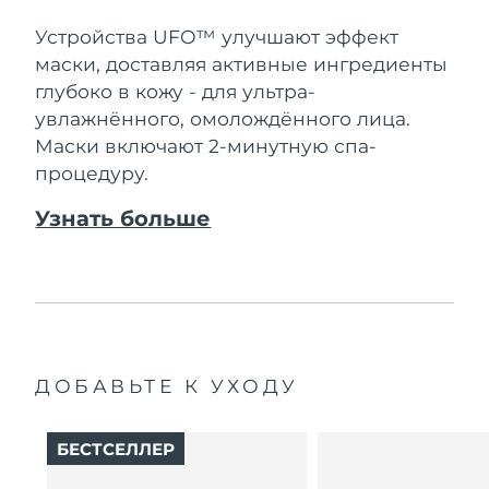
Словакия
8/12/26
Устройства UFO™ улучшают эффект
Ожидаемая дата доставки
маски, доставляя активные ингредиенты
Словения
8/12/26
глубоко в кожу - для ультра-
увлажнённого, омолождённого лица.
Южно-Африканская
Ожидаемая дата доставки
Маски включают 2-минутную спа-
Республика
8/20/26
процедуру.
Ожидаемая дата доставки
Республика Корея
Узнать больше
8/14/26
Ожидаемая дата доставки
Испания
8/12/26
Ожидаемая дата доставки
Швеция
8/12/26
ДОБАВЬТЕ К УХОДУ
Ожидаемая дата доставки
Швейцария
8/12/26
БЕСТСЕЛЛЕР
Ожидаемая дата доставки
Тайвань
8/17/26