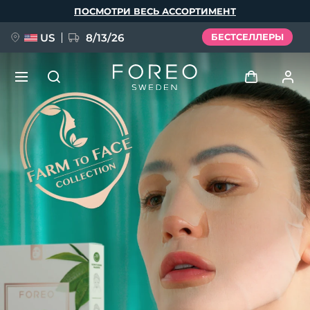
Перейти
ПОСМОТРИ ВЕСЬ АССОРТИМЕНТ
к
основному
содержанию
US
8/13/26
БЕСТСЕЛЛЕРЫ
НОВИНКА
Войти
Язык
BREAKING NEWS
Профиль пользователя
English
Deutsch
Español
Мои приборы
FAQ™ Pure Beauty-Tech Elixir
Français
Italiano
Português
Мои заказы
Polski
Svenska
Русский
Türkçe
简体中文
繁體中文
Мои адреса
issa™ Teeth Whitening Set
Мои подписки