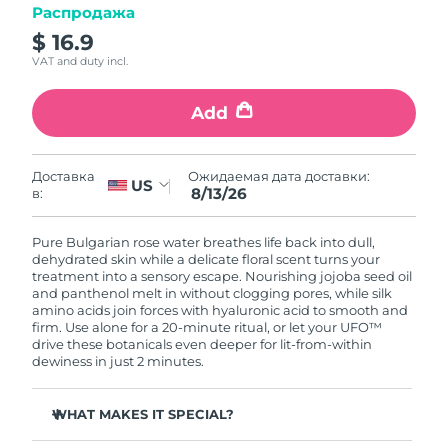
8/14/26
Распродажа
$ 16.9
Ожидаемая дата доставки
Израиль
8/16/26
VAT and duty incl.
Ожидаемая дата доставки
Add
Италия
8/12/26
Ожидаемая дата доставки
Япония
Ожидаемая дата доставки:
Доставка
8/15/26
US
8/13/26
в:
Ожидаемая дата доставки
Джерси
8/17/26
Pure Bulgarian rose water breathes life back into dull,
dehydrated skin while a delicate floral scent turns your
treatment into a sensory escape. Nourishing jojoba seed oil
Ожидаемая дата доставки
Казахстан
and panthenol melt in without clogging pores, while silk
8/14/26
amino acids join forces with hyaluronic acid to smooth and
firm. Use alone for a 20-minute ritual, or let your UFO™
drive these botanicals even deeper for lit-from-within
Ожидаемая дата доставки
Кувейт
dewiness in just 2 minutes.
8/12/26
Ожидаемая дата доставки
Латвия
WHAT MAKES IT SPECIAL?
8/12/26