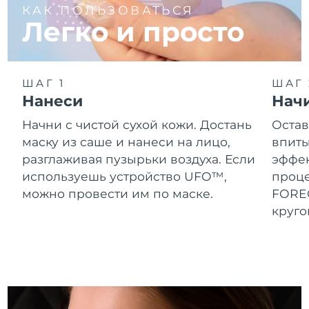
8/13/26
КАК ПОЛЬЗОВАТЬСЯ
Легко и просто
Ожидаемая дата доставки
Нидерланды
8/12/26
Ожидаемая дата доставки
Новая Зеландия
ШАГ 1
ШАГ 
8/12/26
Нанеси
Нач
Ожидаемая дата доставки
Норвегия
Начни с чистой сухой кожи. Достань
Остав
8/12/26
маску из саше и нанеси на лицо,
впиты
разглаживая пузырьки воздуха. Если
эффек
Ожидаемая дата доставки
Оман
8/15/26
используешь устройство UFO™,
проц
можно провести им по маске.
FOREO
Ожидаемая дата доставки
Филиппины
круг
8/15/26
Ожидаемая дата доставки
Польша
8/13/26
Ожидаемая дата доставки
Португалия
8/12/26