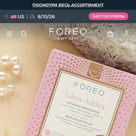
Перейти
ПОСМОТРИ ВЕСЬ АССОРТИМЕНТ
к
основному
содержанию
US
8/10/26
БЕСТСЕЛЛЕРЫ
НОВИНКА
Войти
Язык
BREAKING NEWS
Профиль пользователя
English
Deutsch
Español
Мои приборы
FAQ™ Pure Beauty-Tech Elixir
Français
Italiano
Português
Мои заказы
Polski
Svenska
Русский
Türkçe
简体中文
繁體中文
Мои адреса
issa™ Teeth Whitening Set
Мои подписки