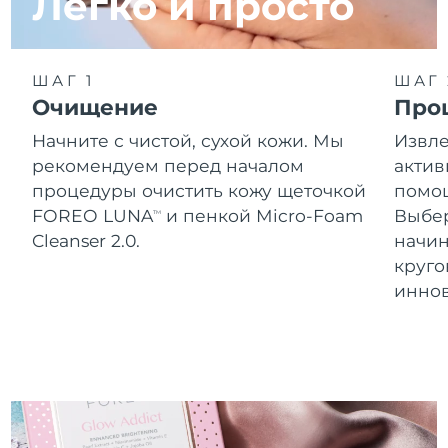
Легко и просто
Словакия
08.08.2026
Ожидаемая дата доставки
Словения
08.08.2026
ШАГ 1
ШАГ 
Очищение
Про
Южно-Африканская
Ожидаемая дата доставки
Республика
16.08.2026
Начните с чистой, сухой кожи. Мы
Извле
рекомендуем перед началом
актив
Ожидаемая дата доставки
Республика Корея
процедуры очистить кожу щеточкой
помощ
10.08.2026
FOREO LUNA
и пенкой Micro-Foam
Выбе
TM
Cleanser 2.0.
начин
Ожидаемая дата доставки
Испания
08.08.2026
круг
инно
Ожидаемая дата доставки
Швеция
08.08.2026
Ожидаемая дата доставки
Швейцария
08.08.2026
Ожидаемая дата доставки
Тайвань
13.08.2026